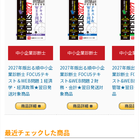
中小企業診断士
中小企業診断士
中小企業
2027年版出る順中小企
2027年版出る順中小企
2027年版出
業診断士 FOCUSテキ
業診断士 FOCUSテキ
業診断士 FO
スト＆WEB問題 1 経済
スト&WEB問題 2 財
スト&WEB問題
学・経済政策★翌日発
務・会計★翌日発送対
管理★翌日発
送対象商品
象商品
品
最近チェックした商品