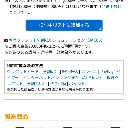
※1回の注文金額（割引前）が11,000円（税込）以上の場合、発送
手数料700円（沖縄県2,000円）は無料となります（
発送手数料
について
）。
教育クレジット分割払いシミュレーション（JACCS）
※ご購入金額20,000円以上からご利用頂けます。
※定員のある講習・通学等一部対象外があります。
利用可能な決済方法
クレジットカード（分割可）
|
銀行振込
|
コンビニ
|
PayPay
|
ペ
イジー（インターネットバンキングまたはATM払い）
|
教育ク
レジット（分割払い）
|
代金引換
|
ポイント
※選択した商品により決済方法が異なる場合があります。
関連商品