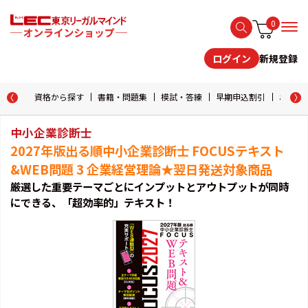
0
新規登録
ログイン
資格から探す
書籍・問題集
模試・答練
早期申込割引
おためし
中小企業診断士
2027年版出る順中小企業診断士 FOCUSテキスト
&WEB問題 3 企業経営理論★翌日発送対象商品
厳選した重要テーマごとにインプットとアウトプットが同時
にできる、「超効率的」テキスト！