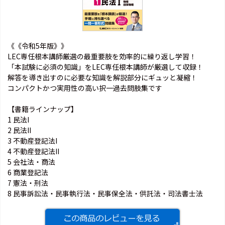
《《令和5年版》》
LEC専任根本講師厳選の最重要肢を効率的に繰り返し学習！
「本試験に必須の知識」をLEC専任根本講師が厳選して収録！
解答を導き出すのに必要な知識を解説部分にギュッと凝縮！
コンパクトかつ実用性の高い択一過去問肢集です
【書籍ラインナップ】
1 民法I
2 民法II
3 不動産登記法I
4 不動産登記法II
5 会社法・商法
6 商業登記法
7 憲法・刑法
8 民事訴訟法・民事執行法・民事保全法・供託法・司法書士法