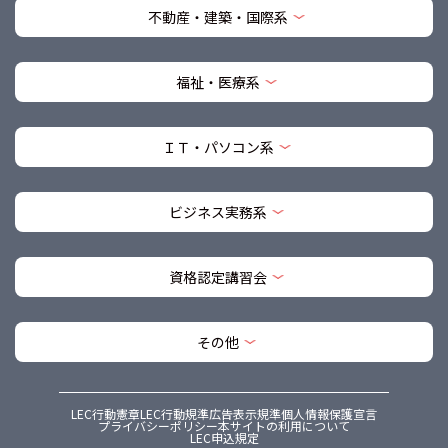
不動産・建築・国際系
福祉・医療系
ＩＴ・パソコン系
ビジネス実務系
資格認定講習会
その他
LEC行動憲章
LEC行動規準
広告表示規準
個人情報保護宣言
プライバシーポリシー
本サイトの利用について
LEC申込規定