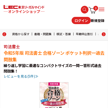
0
新規登録
ログイン
資格から探す
書籍・問題集
模試・答練
早期申込割引
おためし
司法書士
令和5年版 司法書士 合格ゾーン ポケット判択一過去
問肢集
繰り返し学習に最適なコンパクトサイズの一問一答形式過去
問肢集！
レビューを見る(5件)≫