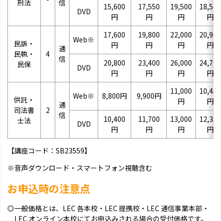
刑法
信
15,600
17,550
19,500
18,525
DVD
円
円
円
円
17,600
19,800
22,000
20,900
Web※
民訴・
円
円
円
円
通
民執・
4
信
20,800
23,400
26,000
24,700
民保
DVD
円
円
円
円
11,000
10,450
Web※
8,800円
9,900円
供託・
円
円
通
司法書
2
信
10,400
11,700
13,000
12,350
士法
DVD
円
円
円
円
【講座コード：SB23559】
※音声ダウンロード・スマートフォン視聴含む
お申込時の注意点
◎一般価格とは、LEC 各本校・LEC 提携校・LEC 通信事業本部・
LEC オンライン本校にてお申込みされる場合の受付価格です。