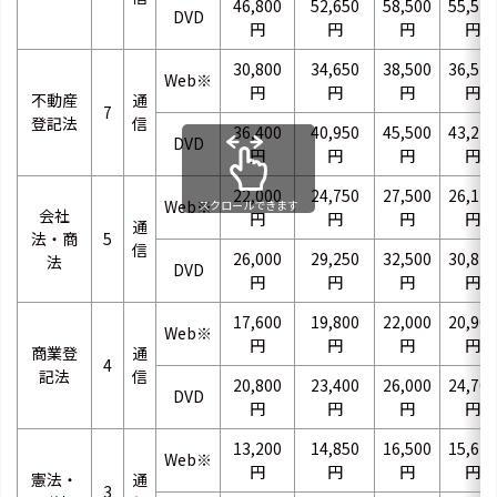
46,800
52,650
58,500
55,575
DVD
円
円
円
円
30,800
34,650
38,500
36,575
Web※
円
円
円
円
不動産
通
7
登記法
信
36,400
40,950
45,500
43,225
DVD
円
円
円
円
22,000
24,750
27,500
26,125
Web※
スクロールできます
会社
円
円
円
円
通
法・商
5
信
26,000
29,250
32,500
30,875
法
DVD
円
円
円
円
17,600
19,800
22,000
20,900
Web※
円
円
円
円
商業登
通
4
記法
信
20,800
23,400
26,000
24,700
DVD
円
円
円
円
13,200
14,850
16,500
15,675
Web※
円
円
円
円
憲法・
通
3