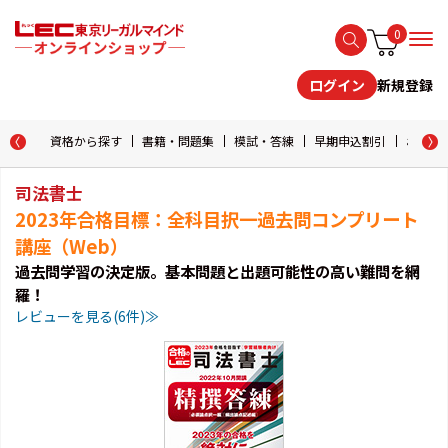
0
新規登録
ログイン
資格から探す
書籍・問題集
模試・答練
早期申込割引
おためし
司法書士
2023年合格目標：全科目択一過去問コンプリート
講座（Web）
過去問学習の決定版。基本問題と出題可能性の高い難問を網
羅！
レビューを見る(6件)≫