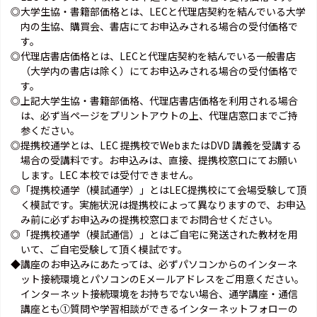
◎大学生協・書籍部価格とは、LECと代理店契約を結んでいる大学
内の生協、購買会、書店にてお申込みされる場合の受付価格で
す。
◎代理店書店価格とは、LECと代理店契約を結んでいる一般書店
（大学内の書店は除く）にてお申込みされる場合の受付価格で
す。
◎上記大学生協・書籍部価格、代理店書店価格を利用される場合
は、必ず当ページをプリントアウトの上、代理店窓口までご持
参ください。
◎提携校通学とは、LEC 提携校でWebまたはDVD 講義を受講する
場合の受講料です。お申込みは、直接、提携校窓口にてお願い
します。LEC 本校では受付できません。
◎「提携校通学（模試通学）」とはLEC提携校にて会場受験して頂
く模試です。実施状況は提携校によって異なりますので、お申込
み前に必ずお申込みの提携校窓口までお問合せください。
◎「提携校通学（模試通信）」とはご自宅に発送された教材を用
いて、ご自宅受験して頂く模試です。
◆講座のお申込みにあたっては、必ずパソコンからのインターネ
ット接続環境とパソコンのEメールアドレスをご用意ください。
インターネット接続環境をお持ちでない場合、通学講座・通信
講座とも①質問や学習相談ができるインターネットフォローの