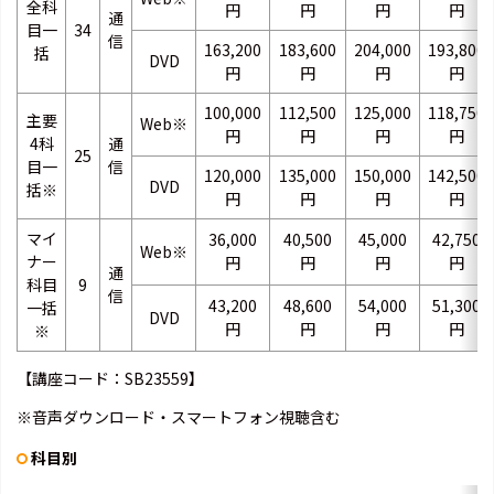
全科
円
円
円
円
通
目一
34
信
163,200
183,600
204,000
193,800
括
DVD
円
円
円
円
100,000
112,500
125,000
118,750
主要
Web※
円
円
円
円
4科
通
25
目一
信
120,000
135,000
150,000
142,500
DVD
括※
円
円
円
円
マイ
36,000
40,500
45,000
42,750
Web※
ナー
円
円
円
円
通
科目
9
信
43,200
48,600
54,000
51,300
一括
DVD
円
円
円
円
※
【講座コード：SB23559】
※音声ダウンロード・スマートフォン視聴含む
科目別