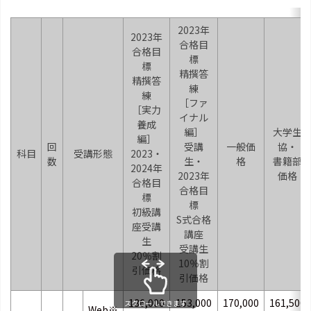
2023年
2023年
合格目
合格目
標
標
精撰答
精撰答
練
練
［ファ
［実力
イナル
養成
編］
大学生
編］
回
受講
一般価
協・
科目
受講形態
2023・
数
生・
格
書籍部
2024年
2023年
価格
合格目
合格目
標
標
初級講
S式合格
座受講
講座
生
受講生
20％割
10％割
引価格
引価格
136,000
153,000
170,000
161,500
スクロールできます
Web※