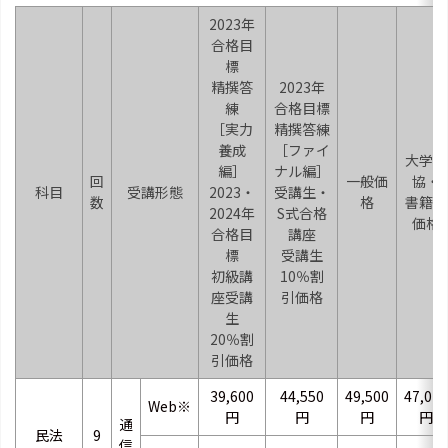
2023年
合格目
標
精撰答
2023年
練
合格目標
［実力
精撰答練
養成
［ファイ
大学生
編］
ナル編］
回
一般価
協・
科目
受講形態
2023・
受講生・
数
格
書籍部
2024年
S式合格
価格
合格目
講座
標
受講生
初級講
10％割
座受講
引価格
生
20％割
引価格
39,600
44,550
49,500
47,025
Web※
円
円
円
円
通
民法
9
信