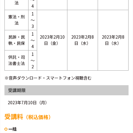
法
4
1
憲法・刑
～
法
3
1
民訴・民
2023年2月10
2023年2月8
2023年2月8
～
執・民保
日（金）
日（水）
日（水）
4
1
供託・司
～
法書士法
2
※音声ダウンロード・スマートフォン視聴含む
受講期限
2023年7月10日（月）
受講料
（税込価格）
一括