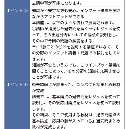
去問学習が可能になります。
ポイント ②
知識が不安定な方も安心。インプット講義を聞き
ながらアウトプットができる
本講座は、以下のような流れで展開されます。
①講師が指摘した過去問を解く→②レジュメを使
って、その出題分野についての論点の説明をし、
その中で今回の問題の解説をする
単に1肢ごとの○×を説明する講座ではなく、そ
の分野のインプット講義＋問題での検討をしてい
きます。
知識が不安という方でも、このインプット講義を
聞くことによって、その分野の知識を充実させる
ことが可能です。
ポイント ③
過去問論点が詰まった、コンパクトなまとめ教材
が完成！
講義では、基本論点の過去問をレジュメを使って
説明し、その後応用論点をレジュメを使って説明
します。
その結果、そこで使用する教材は「過去問論点の
基本論点＋応用の肢が入っている」過去問まとめ
教材が完成します。