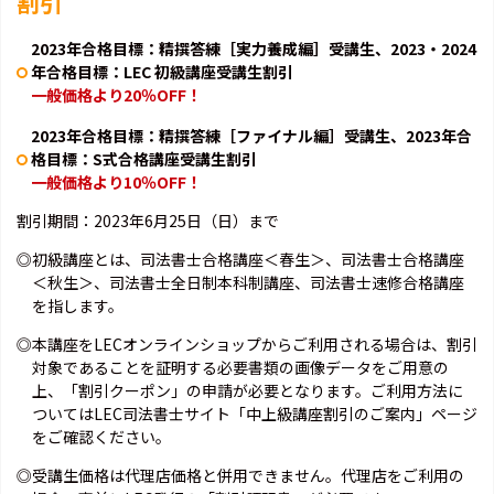
割引
2023年合格目標：精撰答練［実力養成編］受講生、2023・2024
年合格目標：LEC 初級講座受講生割引
一般価格より20％OFF！
2023年合格目標：精撰答練［ファイナル編］受講生、2023年合
格目標：S式合格講座受講生割引
一般価格より10％OFF！
割引期間：2023年6月25日（日）まで
◎初級講座とは、司法書士合格講座＜春生＞、司法書士合格講座
＜秋生＞、司法書士全日制本科制講座、司法書士速修合格講座
を指します。
◎本講座をLECオンラインショップからご利用される場合は、割引
対象であることを証明する必要書類の画像データをご用意の
上、「割引クーポン」の申請が必要となります。ご利用方法に
ついてはLEC司法書士サイト「中上級講座割引のご案内」ページ
をご確認ください。
◎受講生価格は代理店価格と併用できません。代理店をご利用の