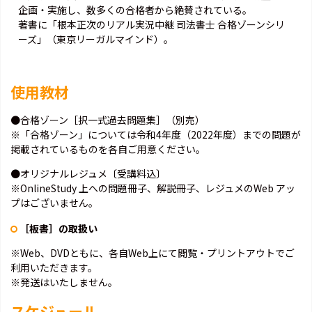
企画・実施し、数多くの合格者から絶賛されている。
著書に「根本正次のリアル実況中継 司法書士 合格ゾーンシリ
ーズ」（東京リーガルマインド）。
使用教材
●合格ゾーン［択一式過去問題集］（別売）
※「合格ゾーン」については令和4年度（2022年度）までの問題が
掲載されているものを各自ご用意ください。
●オリジナルレジュメ〔受講料込〕
※OnlineStudy 上への問題冊子、解説冊子、レジュメのWeb アッ
プはございません。
［板書］の取扱い
※Web、DVDともに、各自Web上にて閲覧・プリントアウトでご
利用いただきます。
※発送はいたしません。
スケジュール