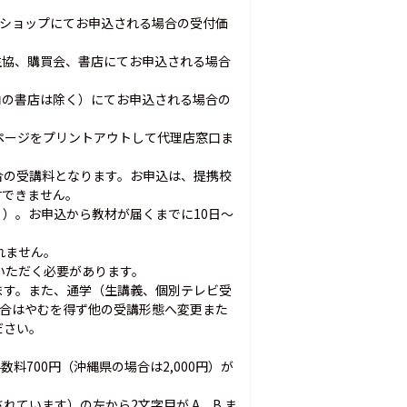
インショップにてお申込される場合の受付価
生協、購買会、書店にてお申込される場合
内の書店は除く）にてお申込される場合の
ページをプリントアウトして代理店窓口ま
場合の受講料となります。お申込は、提携校
付できません。
）。お申込から教材が届くまでに10日～
れません。
いただく必要があります。
ます。また、通学（生講義、個別テレビ受
場合はやむを得ず他の受講形態へ変更また
ださい。
料700円（沖縄県の場合は2,000円）が
ています）の左から2文字目が A、B ま