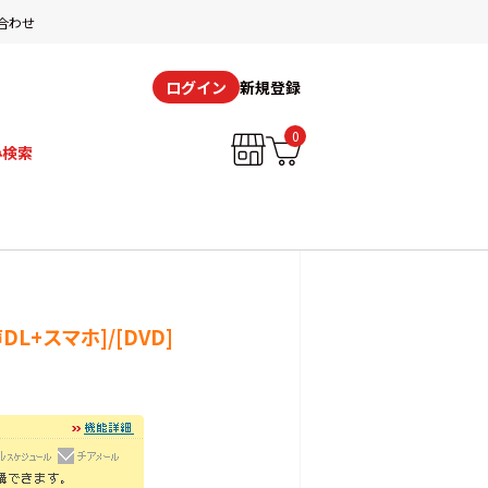
合わせ
新規登録
ログイン
0
み検索
L+スマホ]/[DVD]