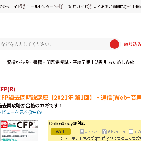
EC公式サイト
コールセンター
ご利用ガイド
よくあるご質問FAQ
お問
絞り込
資格から探す
書籍・問題集
模試・答練
早期申込割引
おためしWeb
CFP(R)
CFP過去問解説講座【2021年 第1回】・通信[Web+音声D
過去問攻略が合格のカギです！
レビューを見る(3件)≫