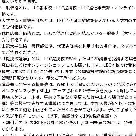
購入いただきます。
※一般価格とは、LEC各本校・LEC提携校・LEC通信事業部・オンラ
格です。
※大学生協・書籍部価格とは、LECと代理店契約を結んでいる大学内の
の受付価格です。
※代理店書店価格とは、LECと代理店契約を結んでいる一般書店（大学
受付価格です。
※上記大学生協・書籍部価格、代理店価格を利用される場合は、必ず本
でご持参ください。
※「提携校通学」とは、LEC提携校でWebまたはDVD講義を受講する
窓口もしくはオンラインショップにてお願いします。LEC本校では受
※教材はすべてご自宅に発送いたします（公開模擬試験の会場受験を除く
2週間程度かかります。予めご了承ください。
※講義毎に発生する板書等は、Web上でご覧いただきますので発送はさ
オンラインスタディSP上にアップされたPDFデータを表示・印刷して
※実施スケジュールは、事前の予告なく変更または中止する場合があり
講）等の教室で実施する講義につきましては、参加人数が5名以下の
はクラス実施を中止させていただく場合がございます。予めご了承く
※＜発送手数料について （以下、金額は全て10％税込金額）＞
・割引前の1回のお申込合計金額が税込11,000円未満の場合は、発送手数
かかります。
・ただし、発送するものが無い場合と、講座コード（受講料表に記載され