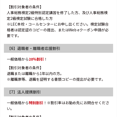
【割引対象者の条件】
人事総務検定2級特別認定講習を修了した方、及び人事総務検
定2級検定試験に合格した方
※LEC本校・コールセンターにお申し出ください。検定試験合
格者は認定証のコピーの提出、またはWeb eクーポン申請が必
要です。
【6】退職者・離職者応援割引
一般価格から
20％割引
！
【割引対象者の条件】
退職または離職から1年以内の方。
※離職票等、退職を証明する書類コピーの提出が必要です。
【7】法人提携割引
一般価格から
特別割引
！※割引率はお勤め先にお問合せくださ
い。
【割引対象者の条件】