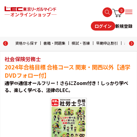
0
新規登録
ログイン
資格から探す
書籍・問題集
模試・答練
早期申込割引
おためし
社会保険労務士
2024年合格目標 合格コース 関東・関西以外【通学
DVDフォロー付】
通学⇔通信オールフリー！さらにZoom付き！しっかり学べ
る、楽しく学べる、法律のLEC。