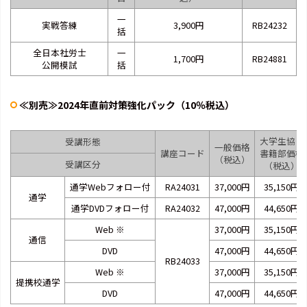
一
実戦答練
3,900円
RB24232
括
全日本社労士
一
1,700円
RB24881
公開模試
括
≪別売≫2024年直前対策強化パック（10％税込）
大学生協・
受講形態
一般価格
講座コード
書籍部価格
（税込）
受講区分
（税込）
通学Webフォロー付
RA24031
37,000円
35,150円
通学
通学DVDフォロー付
RA24032
47,000円
44,650円
Web
※
37,000円
35,150円
通信
DVD
47,000円
44,650円
RB24033
Web
※
37,000円
35,150円
提携校通学
DVD
47,000円
44,650円