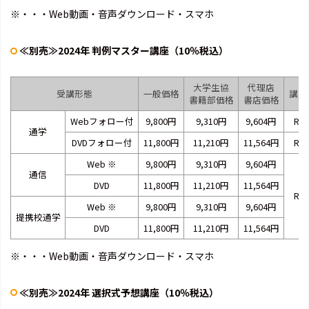
※・・・Web動画・音声ダウンロード・スマホ
≪別売≫2024年 判例マスター講座（10％税込）
大学生協
代理店
受講形態
一般価格
講座
書籍部価格
書店価格
Webフォロー付
9,800円
9,310円
9,604円
RA2
通学
DVDフォロー付
11,800円
11,210円
11,564円
RA2
Web
※
9,800円
9,310円
9,604円
通信
DVD
11,800円
11,210円
11,564円
RB2
Web
※
9,800円
9,310円
9,604円
提携校通学
DVD
11,800円
11,210円
11,564円
※・・・Web動画・音声ダウンロード・スマホ
≪別売≫2024年 選択式予想講座（10％税込）