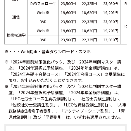
DVDフォロー付
23,500円
22,325円
23,030円
RA2
Web
※
19,600円
18,620円
19,208円
通信
DVD
23,500円
22,325円
23,030円
RB2
Web
※
19,600円
18,620円
19,208円
提携校通学
DVD
23,500円
22,325円
23,030円
※・・・Web動画・音声ダウンロード・スマホ
※「2024年直前対策強化パック」及び「2024年判例マスター講
座」「2024年選択式予想講座」「2024年年金横断講座」は、
「2024年基礎＋合格コース」「2024年合格コース」の受講生に
限り、お申込みいただくことができます。
※「2024年直前対策強化パック」及び「2024年判例マスター講
座」「2024年選択式予想講座」「2024年年金横断講座」は、
「LEC社労士コース生再受講割引」、「社労士受験生割引」、
「他校社労士受講生割引」、「LEC他資格受講生割引」、「人事
総務検定2級修了者割引」、「アクティブ・シニア割引」、「育
児休業割引」及び「早得割引」は、いずれも適用されません。