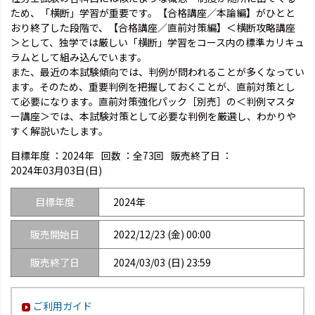
ため、「横断」学習が重要です。【合格講座／本論編】がひとと
おり終了した段階で、【合格講座／直前対策編】＜横断攻略講座
＞として、独学では厳しい「横断」学習をコース内の標準カリキュ
ラムとして組み込んでいます。
また、最近の本試験傾向では、判例が問われることが多くなってい
ます。そのため、重要判例を把握しておくことが、直前対策とし
て必要になります。直前対策強化パック［別売］の＜判例マスタ
ー講座＞では、本試験対策として必要な判例を厳選し、わかりや
すく解説いたします。
目標年度 ：
2024年
回数 ：
全73回
販売終了日 ：
2024年03月03日(日)
目標年度
2024年
販売開始日
2022/12/23 (金) 00:00
販売終了日
2024/03/03 (日) 23:59
ご利用ガイド