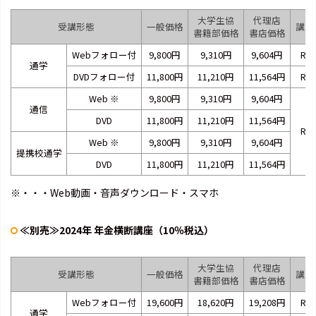
大学生協
代理店
受講形態
一般価格
講座
書籍部価格
書店価格
Webフォロー付
9,800円
9,310円
9,604円
RA2
通学
DVDフォロー付
11,800円
11,210円
11,564円
RA2
Web
※
9,800円
9,310円
9,604円
通信
DVD
11,800円
11,210円
11,564円
RB2
Web
※
9,800円
9,310円
9,604円
提携校通学
DVD
11,800円
11,210円
11,564円
※・・・Web動画・音声ダウンロード・スマホ
≪別売≫2024年 年金横断講座（10％税込）
大学生協
代理店
受講形態
一般価格
講座
書籍部価格
書店価格
Webフォロー付
19,600円
18,620円
19,208円
RA2
通学