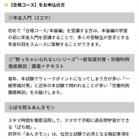
【合格コース】をお申込の方
①年金入門（2コマ）
初めて「合格コース/ 本論編」を受講する方は、本論編の学習
の前に年金入門を受講することで、多くの受験生が苦手とする
年金科目をスムーズに理解することができます。
②"黙っちゃいられないシリーズ"一般常識対策・労働判例
徹底解説：講義＋テキスト
毎年、本試験でウィークポイントになってしまう方が多い「一
般常識対策」と近年の本試験で問われることが多い「労働判例
徹底解説」をお届けします。
③ぽち問＆あんきモン
スキマ時間を徹底活用して、スマホで手軽に過去問学習ができ
る「ぽち問」。
好評の「あんきモン」は、社労士試験で必須となる暗記事項を