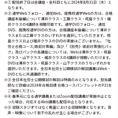
※① 配信終了日は全講座・全科目ともに2024年8月31日（木）と
なります。
※② 通学Webフォロー、通信Web、提携校通学Webの方は、合格
講座本論編について澤井クラス・工藤クラス・椛島クラス・碓
井クラスの4講師を視聴可能です。通学DVDフォロー、通信
DVD、提携校通学DVDの方は、合格講座本論編について澤井ク
ラスまたは工藤クラスのいずれかを選択していただきます。椛
島クラスおよび碓井クラスのDVDの実施はございません。「社
労士合格コース/直前対策編」及び「《別売》直前対策強化パッ
ク」及びパックの各講座については、Webは澤井クラス・椛島
クラス・山下クラス・碓井クラスの4講師が視聴いただけます。
DVDは澤井クラス・椛島クラス・山下クラスのうちいずれかを
選択いただきます。全日本社労士公開模試の解説講義はWeb・
DVDともに共通講師です。
※③ 全日本社労士公開模試の解説は特典のみとなります。担当講
師など詳細は2024年合格目標 合格コースパンフレットのP31を
ご確認ください。
※④ 基準元になる通学講義またはZoom配信講義が実施中止とな
った場合、対応するWeb講義も配信中止となります。
※⑤ 収録スタジオではなく教室における収録映像となります。音
声・映像について若干の乱れが生じる場合がございます。