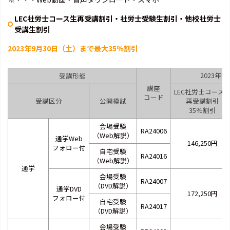
LEC社労士コース生再受講割引・社労士受験生割引・他校社労士
受講生割引
2023年9月30日（土）まで最大35％割引
2023年
受講形態
講座
LEC社労士コース
コード
受講区分
公開模試
再受講割引
35％割引
会場受験
RA24006
（Web解説）
通学Web
146,250円
フォロー付
自宅受験
RA24016
（Web解説）
通学
会場受験
RA24007
（DVD解説）
通学DVD
172,250円
フォロー付
自宅受験
RA24017
（DVD解説）
会場受験