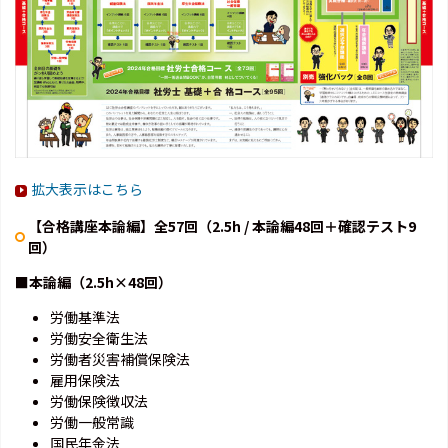
拡大表示はこちら
【合格講座本論編】全57回（2.5h / 本論編48回＋確認テスト9
回）
■本論編（2.5h×48回）
労働基準法
労働安全衛生法
労働者災害補償保険法
雇用保険法
労働保険徴収法
労働一般常識
国民年金法