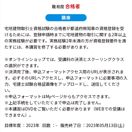
合格者
難易度
宅地建物取引士資格試験の合格者が都道府県知事の資格登録を受
けるためには、登録申請時までに宅地建物の取引に関する2年以上
の実務経験が必要です。実務経験2年未満の方が資格登録要件を満
たすには、本講習を修了する必要があります。
※オンラインショップでは、受講料の決済とスクーリングクラス
の選択ができます。
※決済完了後、申込フォーマットアクセス用のURLが表示されま
す。必ずそのURLへアクセスし、申込フォーマットに必要事項の入
力、宅建士試験合格証画像をアップロードし、送信してくださ
い。
※申込フォーマットはMyページからもアクセスできます。
※上記手続をしていただくまで申込は完了しません。
※本講習はDVDをご覧いただく必要があります（WEBでの受講は
できません）。
目標年度 ：
2023年
回数 ：
-
販売終了日 ：
2023年05月13日(土)