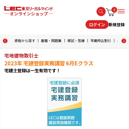
0
新規登録
ログイン
資格から探す
書籍・問題集
模試・答練
早期申込割引
おためし
宅地建物取引士
2023年 宅建登録実務講習 6月Eクラス
宅建士登録は一生有効です！