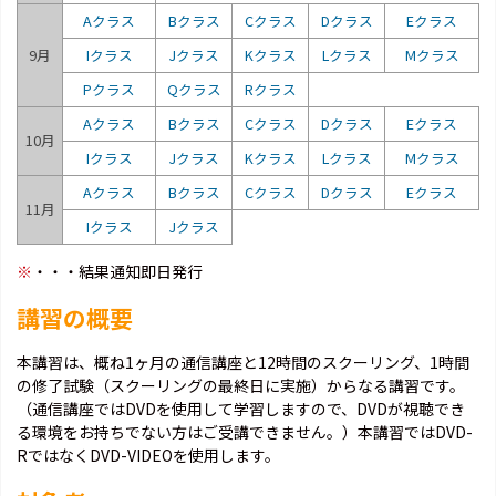
Aクラス
Bクラス
Cクラス
Dクラス
Eクラス
9月
Iクラス
Jクラス
Kクラス
Lクラス
Mクラス
Pクラス
Qクラス
Rクラス
Aクラス
Bクラス
Cクラス
Dクラス
Eクラス
10月
Iクラス
Jクラス
Kクラス
Lクラス
Mクラス
Aクラス
Bクラス
Cクラス
Dクラス
Eクラス
11月
Iクラス
Jクラス
※
・・・結果通知即日発行
講習の概要
本講習は、概ね1ヶ月の通信講座と12時間のスクーリング、1時間
の修了試験（スクーリングの最終日に実施）からなる講習です。
（通信講座ではDVDを使用して学習しますので、DVDが視聴でき
る環境をお持ちでない方はご受講できません。）本講習ではDVD-
RではなくDVD-VIDEOを使用します。