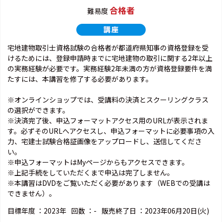
合格者
難易度
宅地建物取引士資格試験の合格者が都道府県知事の資格登録を受
けるためには、登録申請時までに宅地建物の取引に関する2年以上
の実務経験が必要です。実務経験2年未満の方が資格登録要件を満
たすには、本講習を修了する必要があります。
※オンラインショップでは、受講料の決済とスクーリングクラス
の選択ができます。
※決済完了後、申込フォーマットアクセス用のURLが表示されま
す。必ずそのURLへアクセスし、申込フォーマットに必要事項の入
力、宅建士試験合格証画像をアップロードし、送信してくださ
い。
※申込フォーマットはMyページからもアクセスできます。
※上記手続をしていただくまで申込は完了しません。
※本講習はDVDをご覧いただく必要があります（WEBでの受講は
できません）。
目標年度 ：
2023年
回数 ：
-
販売終了日 ：
2023年06月20日(火)