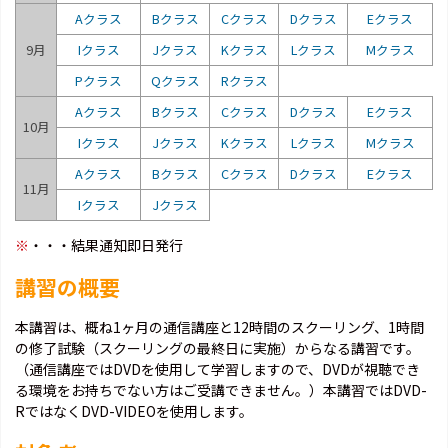
Aクラス
Bクラス
Cクラス
Dクラス
Eクラス
9月
Iクラス
Jクラス
Kクラス
Lクラス
Mクラス
Pクラス
Qクラス
Rクラス
Aクラス
Bクラス
Cクラス
Dクラス
Eクラス
10月
Iクラス
Jクラス
Kクラス
Lクラス
Mクラス
Aクラス
Bクラス
Cクラス
Dクラス
Eクラス
11月
Iクラス
Jクラス
※
・・・結果通知即日発行
講習の概要
本講習は、概ね1ヶ月の通信講座と12時間のスクーリング、1時間
の修了試験（スクーリングの最終日に実施）からなる講習です。
（通信講座ではDVDを使用して学習しますので、DVDが視聴でき
る環境をお持ちでない方はご受講できません。）本講習ではDVD-
RではなくDVD-VIDEOを使用します。