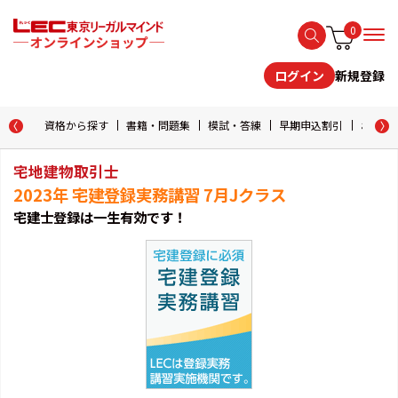
0
新規登録
ログイン
資格から探す
書籍・問題集
模試・答練
早期申込割引
おためし
宅地建物取引士
2023年 宅建登録実務講習 7月Jクラス
宅建士登録は一生有効です！