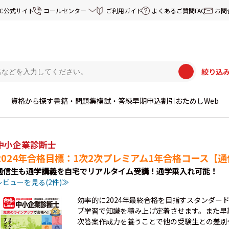
EC公式サイト
コールセンター
ご利用ガイド
よくあるご質問FAQ
お問
絞り込
資格から探す
書籍・問題集
模試・答練
早期申込割引
おためしWeb
中小企業診断士
2024年合格目標：1次2次プレミアム1年合格コース【通
通信生も通学講義を自宅でリアルタイム受講！通学乗入れ可能！
レビューを見る(2件)≫
効率的に2024年最終合格を目指すスタンダー
プ学習で知識を積み上げ定着させます。また早
次答案作成力を養うことで他の受験生との差別