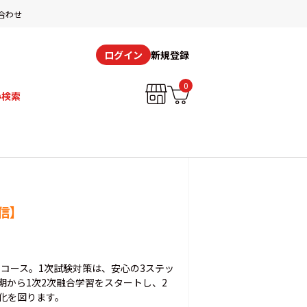
合わせ
新規登録
ログイン
0
み検索
信】
ドコース。1次試験対策は、安心の3ステッ
期から1次2次融合学習をスタートし、2
化を図ります。