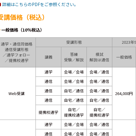
詳細はこちらのPDFをご参照ください。
受講価格（税込）
一般価格（10％税込）
受講形態
2023
通学・通信同価格
通信受講形態
答練
模試
／通学フォロー
講義
一般価格
受験／解説
解説は通信
／提携校通学
通学
会場／会場
会場／通信
通信
会場／会場
会場／通信
通信
自宅／通信
会場／通信
Web受講
264,000円
通信
自宅／通信
自宅／通信
自宅／
自宅／
提携校通学
提携校通学
提携校通学
通学
会場／会場
会場／通信
通信
会場／会場
会場／通信