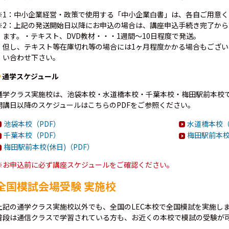
※1：中小企業経営・政策で使用する「中小企業白書」は、各自ご用意く
※2：上記の発送開始日以降にお申込の場合は、講座申込手続き完了か
ます。・テキスト、DVD教材・・・1週間～10日程度で発送。
但し、テキスト等在庫切れ等の場合には1ヶ月程度かかる場合もござ
い合わせ下さい。
通学スケジュール
通学クラス実施校は、池袋本校・水道橋本校・千葉本校・梅田駅前本校
開講日以降のスケジュールはこちらのPDFをご参照ください。
池袋本校（PDF）
水道橋本校（
千葉本校（PDF）
梅田駅前本校
梅田駅前本校(休日)（PDF）
※お申込前に必ず講座スケジュールをご確認ください。
全国模試会場受験 実施校
上記の通学クラス実施校以外でも、全国のLEC本校で全国模試を実施し
普段は通信クラスで学習されている方も、お近くの本校で模試の受験が