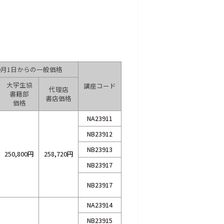
年9月1日からの一般価格
大学生協
講座コード
代理店
書籍部
書店価格
価格
NA23911
NB23912
NB23913
250,800円
258,720円
NB23917
NB23917
NA23914
NB23915