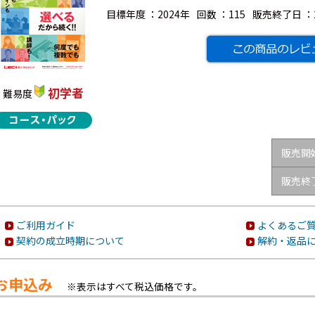
目標年度 ：
2024年
回数 ：
115
販売終了日 ：
初学者
難易度
販売開
販売終
ご利用ガイド
よくあるご質
契約の成立時期について
解約・返品
お申込み
※表示はすべて税込価格です。