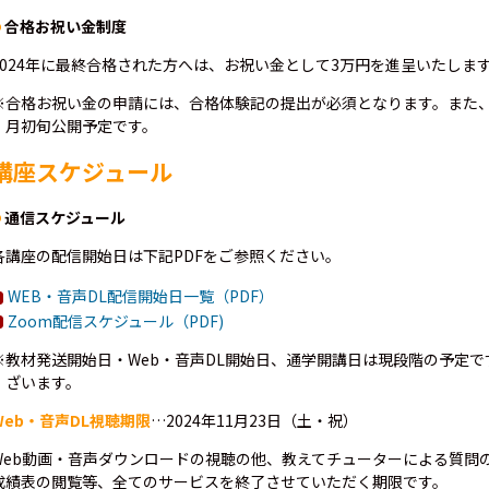
合格お祝い金制度
2024年に最終合格された方へは、お祝い金として3万円を進呈いたしま
※合格お祝い金の申請には、合格体験記の提出が必須となります。また、申
月初旬公開予定です。
講座スケジュール
通信スケジュール
各講座の配信開始日は下記PDFをご参照ください。
WEB・音声DL配信開始日一覧（PDF）
Zoom配信スケジュール（PDF)
※教材発送開始日・Web・音声DL開始日、通学開講日は現段階の予定
ざいます。
Web・音声DL視聴期限
…2024年11月23日（土・祝）
Web動画・音声ダウンロードの視聴の他、教えてチューターによる質問の受付
成績表の閲覧等、全てのサービスを終了させていただく期限です。