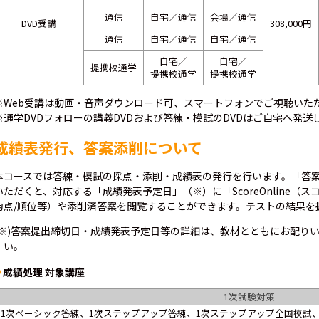
通信
自宅／通信
会場／通信
DVD受講
308,000円
通信
自宅／通信
自宅／通信
自宅／
自宅／
提携校通学
提携校通学
提携校通学
※Web受講は動画・音声ダウンロード可、スマートフォンでご視聴いた
※通学DVDフォローの講義DVDおよび答練・模試のDVDはご自宅へ発送
成績表発行、答案添削について
本コースでは答練・模試の採点・添削・成績表の発行を行います。「答
いただくと、対応する「成績発表予定日」（※）に「ScoreOnline（
均点/順位等）や添削済答案を閲覧することができます。テストの結果を
(※)答案提出締切日・成績発表予定日等の詳細は、教材とともにお配り
い。
成績処理 対象講座
1次試験対策
1次ベーシック答練、1次ステップアップ答練、1次ステップアップ全国模試