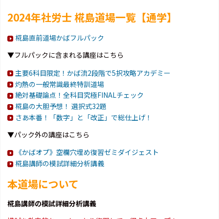
2024年社労士 椛島道場一覧【通学】
椛島直前道場かばフルパック
▼フルパックに含まれる講座はこちら
主要6科目限定！かば流2段階で5択攻略アカデミー
灼熱の一般常識最終特訓道場
絶対基礎論点！全科目究極FINALチェック
椛島の大胆予想！ 選択式32題
さあ本番！「数字」と「改正」で総仕上げ！
▼パック外の講座はこちら
《かばオプ》空欄穴埋め復習ゼミダイジェスト
椛島講師の模試詳細分析講義
本道場について
椛島講師の模試詳細分析講義