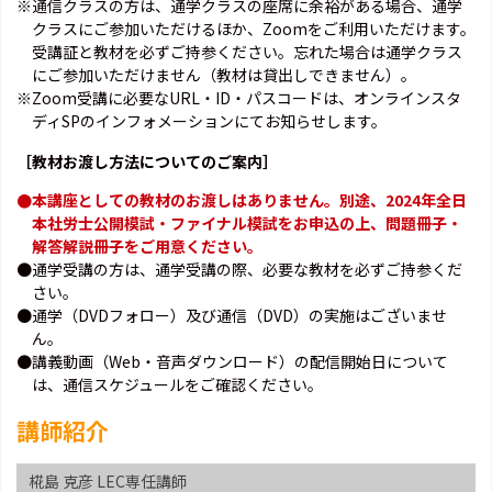
※通信クラスの方は、通学クラスの座席に余裕がある場合、通学
クラスにご参加いただけるほか、Zoomをご利用いただけます。
受講証と教材を必ずご持参ください。忘れた場合は通学クラス
にご参加いただけません（教材は貸出しできません）。
※Zoom受講に必要なURL・ID・パスコードは、オンラインスタ
ディSPのインフォメーションにてお知らせします。
［教材お渡し方法についてのご案内］
●本講座としての教材のお渡しはありません。別途、2024年全日
本社労士公開模試・ファイナル模試をお申込の上、問題冊子・
解答解説冊子をご用意ください。
●通学受講の方は、通学受講の際、必要な教材を必ずご持参くだ
さい。
●通学（DVDフォロー）及び通信（DVD）の実施はございませ
ん。
●講義動画（Web・音声ダウンロード）の配信開始日について
は、通信スケジュールをご確認ください。
講師紹介
椛島 克彦 LEC専任講師