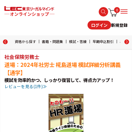
0
新規登録
ログイン
資格から探す
書籍・問題集
模試・答練
早期申込割引
おためし
社会保険労務士
道場：2024年社労士 椛島道場 模試詳細分析講義
【通学】
模試を効率的かつ、しっかり復習して、得点力アップ！
レビューを見る(1件)≫