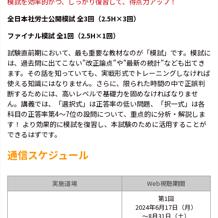
模試を効率的かつ、しっかり復習して、得点力アップ！
全日本社労士公開模試 全3回（2.5H×3回）
ファイナル模試 全1回（2.5H×1回）
試験直前期において、最も重要な教材なのが「模試」です。模試に
は、過去問に出てこない”改正論点”や”最新の統計”なども出てき
ます。その話を知っていても、実戦形式でトレーニングしなければ
使える知識にはなりません。さらに、限られた時間の中で正誤判
断するためには、高いレベルで基礎力を固めなければなりませ
ん。講義では、「選択式」は正答率の低い問題、「択一式」は各
科目の正答率第4～7位の設問について、重点的に分析・解説しま
す！ より効果的に模試を復習し、本試験のために活用することが
できるはずです。
通信スケジュール
実施道場
Web視聴期間
第1回
2024年6月17日（月）
～8月31日（土）