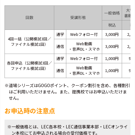
大学
一般価格
書籍
回数
受講形態
税込
税
通学
Webフォロー付
3,000円
2,8
4回一括（公開模試3回／
Web動画
ファイナル模試1回）
通信
3,000円
2,8
・音声DL・スマホ
通学
Webフォロー付
1,000円
95
各回申込（公開模試3回／
Web動画
ファイナル模試1回）
通信
1,000円
95
・音声DL・スマホ
※道場シリーズはGOGOポイント、クーポン割引を含め、各種割引
はご利用いただけません。また、提携校ではお申込いただけま
せん。
お申込時の注意点
※一般価格とは、LEC各本校・LEC通信事業本部・LECオンライ
ン本校にてお申込される場合の受付価格です。