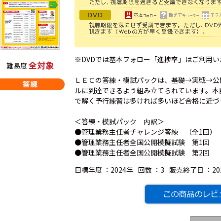
※DVDでは基本フォロー「進捗率」はご利用
全対象
難易度
ＬＥＣの答練・模試パックは、基礎→実戦→公
ルに到達できるよう組み立てられています。本
で解く予行練習は多ければ多いほど合格に近づ
＜答練・模試パック 内訳＞
●管理業務主任者チャレンジ答練 （全1回）
●管理業務主任者全国公開模擬試験 第1回 
●管理業務主任者全国公開模擬試験 第2回 
目標年度 ：
2024年
回数 ：
3
販売終了日 ：
2