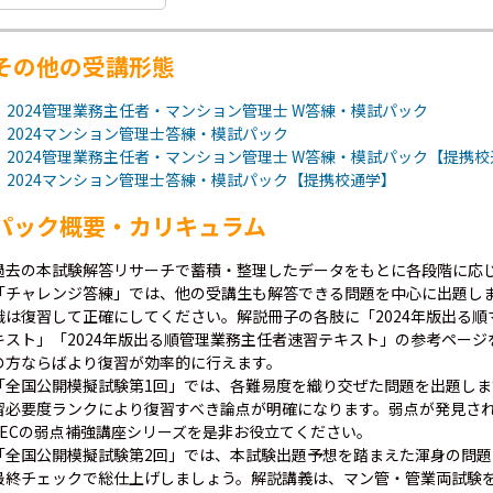
その他の受講形態
2024管理業務主任者・マンション管理士 W答練・模試パック
2024マンション管理士答練・模試パック
2024管理業務主任者・マンション管理士 W答練・模試パック【提携校
2024マンション管理士答練・模試パック【提携校通学】
パック概要・カリキュラム
過去の本試験解答リサーチで蓄積・整理したデータをもとに各段階に応
「チャレンジ答練」では、他の受講生も解答できる問題を中心に出題し
識は復習して正確にしてください。解説冊子の各肢に「2024年版出る
キスト」「2024年版出る順管理業務主任者速習テキスト」の参考ペー
の方ならばより復習が効率的に行えます。
「全国公開模擬試験第1回」では、各難易度を織り交ぜた問題を出題し
習必要度ランクにより復習すべき論点が明確になります。弱点が発見さ
LECの弱点補強講座シリーズを是非お役立てください。
「全国公開模擬試験第2回」では、本試験出題予想を踏まえた渾身の問
最終チェックで総仕上げしましょう。解説講義は、マン管・管業両試験