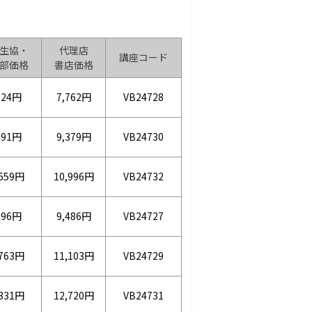
生協・
代理店
講座コード
部価格
書店価格
524円
7,762円
VB24728
091円
9,379円
VB24730
,659円
10,996円
VB24732
196円
9,486円
VB24727
,763円
11,103円
VB24729
,331円
12,720円
VB24731