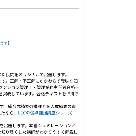
通学】
じた良問をオリジナルで出題します。
ます。正解・不正解にかかわらず曖昧な知
順マンション管理士・管理業務主任者合格テ
ジを掲載しています。合格テキストをお持ち
ます。総合成績表の講評と個人成績表の復
れたなら、
LECの弱点補強講座シリーズ
題を出題します。本番シュミレーションと
を知り尽くした講師がわかりやすく解説し