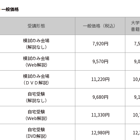
一般価格
大学
受講形態
一般価格（税込）
書籍
模試のみ会場
7,920円
7,
（解説なし）
模試のみ会場
9,570円
9,
（Ｗeb解説）
模試のみ会場
11,220円
10
（ＤＶＤ解説）
自宅受験
9,680円
9,
（解説なし）
自宅受験
11,330円
10
（Ｗeb解説）
自宅受験
12,980円
12
（DVD解説）