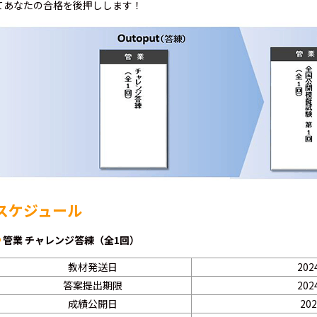
てあなたの合格を後押しします！
スケジュール
管業 チャレンジ答練（全1回）
教材発送日
20
答案提出期限
20
成績公開日
20