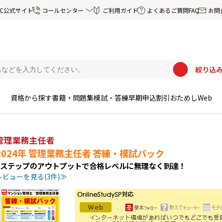
EC公式サイト
コールセンター
ご利用ガイド
よくあるご質問FAQ
お問
絞り込
資格から探す
書籍・問題集
模試・答練
早期申込割引
おためしWeb
管理業務主任者
2024年 管理業務主任者 答練・模試パック
3ステップのアウトプットで合格レベルに無理なく到達！
レビューを見る(3件)≫