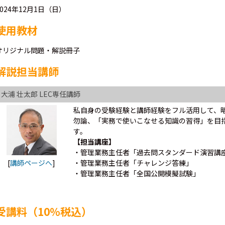
2024年12月1日（日）
使用教材
オリジナル問題・解説冊子
解説担当講師
大浦 壮太郎 LEC専任講師
私自身の受験経験と講師経験をフル活用して、
勿論、「実務で使いこなせる知識の習得」を目
す。
【担当講座】
・管理業務主任者「過去問スタンダード演習講
[
講師ページへ
]
・管理業務主任者「チャレンジ答練」
・管理業務主任者「全国公開模擬試験」
受講料（10％税込）