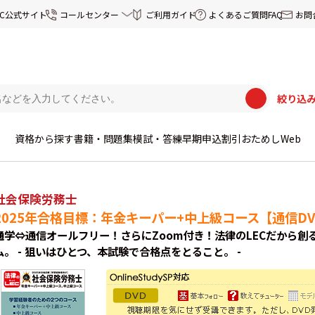
EC公式サイト
コールセンター
ご利用ガイド
よくあるご質問FAQ
お問
絞り込
資格から探す
書籍・問題集
模試・答練
早期申込割引
おためしWeb
社会保険労務士
2025年合格目標：年金キーパー+中上級コース【通信DV
通学⇔通信オールフリー！さらにZoom付き！法律のLECだから
ム。 - 狙いはひとつ、本試験で合格点をとること。 -