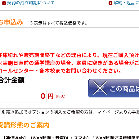
契約の成立時期について
解約・返品
お申込み
※表示はすべて税込価格です。
在庫切れや販売期間終了などの理由により、現在ご購入頂
※実施日直前の通学講座の場合、定員に空きがある場合が
コールセンター・各本校までお問い合わせください。
合計金額
0
円
（税込）
≪別売≫追加でオプションの購入をご希望の方は、マイページよりお手
受講形態のご案内
【通信Web】（Web動画・音声DL・スマホ）：Web動画で通信講座