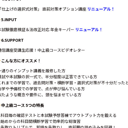
「仕上げの選択式対策」 直前対策オプション講座
リニューアル！
5.INPUT
本試験徹底検証＆法改正対応 年金キーパー
リニューアル！
6.SUPPORT
通信講座受講生応援！中上級コースビデオレター
こんな方にオススメ！
一通りのインプット講義を履修した方
模試や本試験の択一式で、半分程度は正答できている方
これまでの学習で、過去問対策・横断学習・選択式対策が不十分だった
独学や予備校での学習で、点が伸び悩んでいる方
似たような概念や要件に、頭を悩ませている方
中上級コース 5つの特長
1.科目毎の確認テストと本試験予想答練でアウトプット力を鍛える
2.始めからの科目間横断学習で効率的な総復習
3.先取りトリプルで、知識を先取りし、直前期の詰め込みを回避！