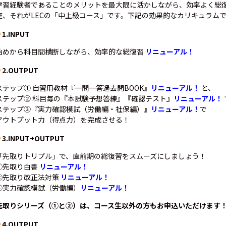
学習経験者であることのメリットを最大限に活かしながら、効率よく総
座、それがLECの「中上級コース」です。下記の効果的なカリキュラム
1.INPUT
始めから科目間横断しながら、効率的な総復習
リニューアル！
2.OUTPUT
ステップ① 自習用教材『一問一答過去問BOOK』
リニューアル！
と、
ステップ② 科目毎の『本試験予想答練』『確認テスト』
リニューアル！
ステップ③『実力確認模試（労働編・社保編）』
リニューアル！
で
アウトプット力（得点力）を完成させる！
3.INPUT+OUTPUT
「先取りトリプル」で、直前期の総復習をスムーズにしましょう！
①先取り白書
リニューアル！
②先取り改正法対策
リニューアル！
③実力確認模試（労働編）
リニューアル！
先取りシリーズ（①と②）は、コース生以外の方もお申込いただけます
4.OUTPUT