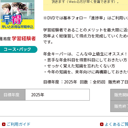
※DVDでは基本フォロー「進捗率」はご利用
学習経験者であることのメリットを最大限に活
効率よく総復習して得点力を完成していくため
学習経験者
難易度
です。
年金キーパーは、 こんな中上級生にオススメ！
・苦手な年金科目を得意科目にしておきたい方
・せっかく覚えた知識を忘れたくない方
・今年の知識を、来年向けに再構築しておきた
目標年度 ：
2025年
回数 ：
全85回
販売終了日
目標年度
2025年
販売開
販売終
ご利用ガイド
よくあるご質