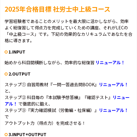
2025年合格目標 社労士中上級コース
学習経験者であることのメリットを最大限に活かしながら、効率
よく総復習して得点力を完成していくための講座、それがLECの
「中上級コース」です。下記の効果的なカリキュラムであなたを合
格に導きます。
1.INPUT
始めから科目間横断しながら、効率的な総復習
リニューアル！
2.OUTPUT
ステップ① 自習用教材『一問一答過去問BOOK』
リニューアル！
と、
ステップ② 科目毎の『本試験予想答練』『確認テスト』
リニュー
アル！
で徹底的に鍛え、
ステップ③『実力確認模試（労働編・社保編）』
リニューアル！
で
アウトプット力（得点力）を完成させる！
3.INPUT+OUTPUT