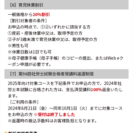
【6】育児休業割引
一般価格から
20％割引
［割引対象者の条件］
お申込の時点で、①②いずれかに該当する方
①産前・産後休業中又は、取得予定の方
②子が3歳未満で育児休業中又は、取得予定の方
※男性も可
※休業日数は1日でも可
※母子健康手帳（母子手帳）のコピーの提出、またはWeb eク
ーポン申請が必要です。
【7】第56回社労士試験合格者受講料返還制度
2025年向け対象コースを下記条件でお申込の方で、2024年社
労士本試験に合格された方は、支払済受講料
100％
返金いたし
ます。
［ご利用の条件］
2024年6月21日（金）～同年10月1日（火）までに対象コース
をお申込の方
※受付は終了しました
※返還時の振込手数料はお客様負担となります。