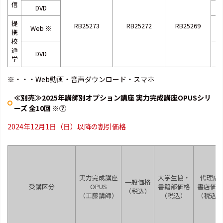
信
DVD
提
RB25273
RB25272
RB25269
Web
※
携
校
通
DVD
学
※・・・Web動画・音声ダウンロード・スマホ
≪別売≫2025年講師別オプション講座 実力完成講座OPUSシリ
ーズ 全10回 ※⑦
2024年12月1日（日）以降の割引価格
実力完成講座
大学生協・
代理店
一般価格
受講区分
OPUS
書籍部価格
書店価格
（税込）
（工藤講師）
（税込）
（税込）