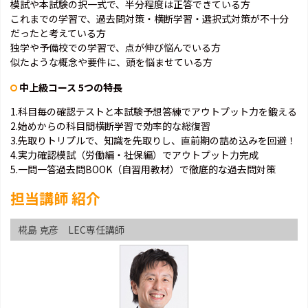
模試や本試験の択一式で、半分程度は正答できている方
これまでの学習で、過去問対策・横断学習・選択式対策が不十分
だったと考えている方
独学や予備校での学習で、点が伸び悩んでいる方
似たような概念や要件に、頭を悩ませている方
中上級コース 5つの特長
1.科目毎の確認テストと本試験予想答練でアウトプット力を鍛える
2.始めからの科目間横断学習で効率的な総復習
3.先取りトリプルで、知識を先取りし、直前期の詰め込みを回避！
4.実力確認模試（労働編・社保編）でアウトプット力完成
5.一問一答過去問BOOK（自習用教材）で徹底的な過去問対策
担当講師 紹介
椛島 克彦 LEC専任講師