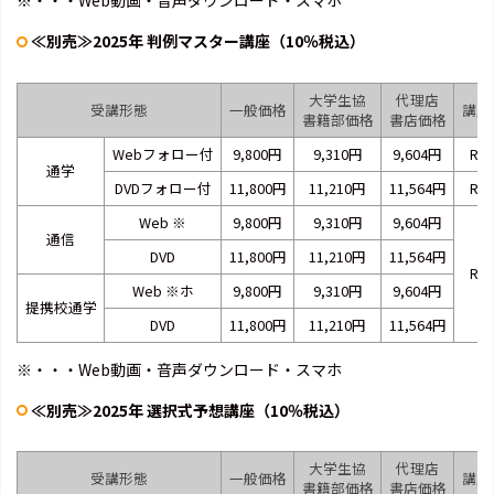
※・・・Web動画・音声ダウンロード・スマホ
≪別売≫2025年 判例マスター講座（10％税込）
大学生協
代理店
受講形態
一般価格
講座
書籍部価格
書店価格
Webフォロー付
9,800円
9,310円
9,604円
RA2
通学
DVDフォロー付
11,800円
11,210円
11,564円
RA2
Web
※
9,800円
9,310円
9,604円
通信
DVD
11,800円
11,210円
11,564円
RB2
Web
※
ホ
9,800円
9,310円
9,604円
提携校通学
DVD
11,800円
11,210円
11,564円
※・・・Web動画・音声ダウンロード・スマホ
≪別売≫2025年 選択式予想講座（10％税込）
大学生協
代理店
受講形態
一般価格
講座
書籍部価格
書店価格