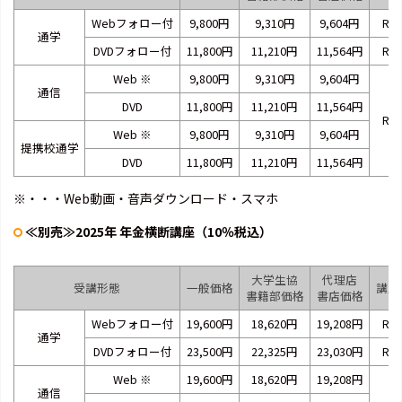
Webフォロー付
9,800円
9,310円
9,604円
RA2
通学
DVDフォロー付
11,800円
11,210円
11,564円
RA2
Web
※
9,800円
9,310円
9,604円
通信
DVD
11,800円
11,210円
11,564円
RB2
Web
※
9,800円
9,310円
9,604円
提携校通学
DVD
11,800円
11,210円
11,564円
※・・・Web動画・音声ダウンロード・スマホ
≪別売≫2025年 年金横断講座（10％税込）
大学生協
代理店
受講形態
一般価格
講座
書籍部価格
書店価格
Webフォロー付
19,600円
18,620円
19,208円
RA2
通学
DVDフォロー付
23,500円
22,325円
23,030円
RA2
Web
※
19,600円
18,620円
19,208円
通信