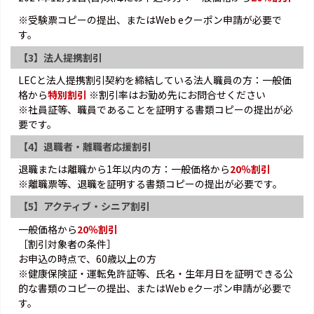
※受験票コピーの提出、またはWeb eクーポン申請が必要で
す。
【3】法人提携割引
LECと法人提携割引契約を締結している法人職員の方：一般価
格から
特別割引
※割引率はお勤め先にお問合せください
※社員証等、職員であることを証明する書類コピーの提出が必
要です。
【4】退職者・離職者応援割引
退職または離職から1年以内の方：一般価格から
20％割引
※離職票等、退職を証明する書類コピーの提出が必要です。
【5】アクティブ・シニア割引
一般価格から
20％割引
［割引対象者の条件］
お申込の時点で、60歳以上の方
※健康保険証・運転免許証等、氏名・生年月日を証明できる公
的な書類のコピーの提出、またはWeb eクーポン申請が必要で
す。