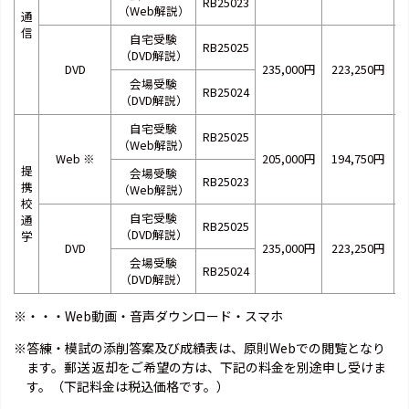
RB25023
（Web解説）
通
信
自宅受験
RB25025
（DVD解説）
DVD
235,000円
223,250円
2
会場受験
RB25024
（DVD解説）
自宅受験
RB25025
（Web解説）
Web
※
205,000円
194,750円
2
提
会場受験
RB25023
携
（Web解説）
校
自宅受験
通
RB25025
（DVD解説）
学
DVD
235,000円
223,250円
2
会場受験
RB25024
（DVD解説）
※・・・Web動画・音声ダウンロード・スマホ
※答練・模試の添削答案及び成績表は、原則Webでの閲覧となり
ます。郵送 返却をご希望の方は、下記の料金を別途申し受けま
す。（下記料金は税込価格です。）