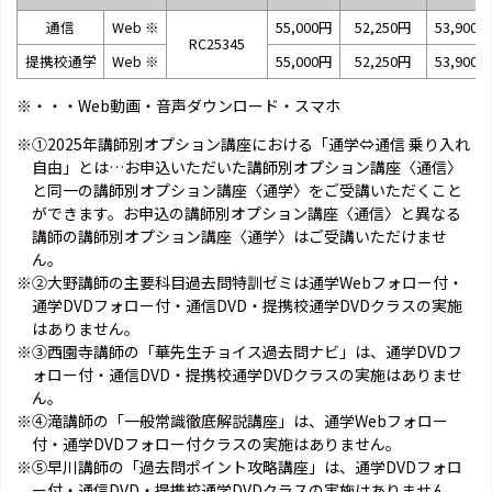
通信
Web
※
55,000円
52,250円
53,900円
RC25345
提携校通学
Web
※
55,000円
52,250円
53,900円
※・・・Web動画・音声ダウンロード・スマホ
※①2025年講師別オプション講座における「通学⇔通信 乗り入れ
自由」とは…お申込いただいた講師別オプション講座〈通信〉
と同一の講師別オプション講座〈通学〉をご受講いただくこと
ができます。お申込の講師別オプション講座〈通信〉と異なる
講師の講師別オプション講座〈通学〉はご受講いただけませ
ん。
※②大野講師の主要科目過去問特訓ゼミは通学Webフォロー付・
通学DVDフォロー付・通信DVD・提携校通学DVDクラスの実施
はありません。
※③西園寺講師の「華先生チョイス過去問ナビ」は、通学DVDフ
ォロー付・通信DVD・提携校通学DVDクラスの実施はありませ
ん。
※④滝講師の「一般常識徹底解説講座」は、通学Webフォロー
付・通学DVDフォロー付クラスの実施はありません。
※⑤早川講師の「過去問ポイント攻略講座」は、通学DVDフォロ
ー付・通信DVD・提携校通学DVDクラスの実施はありません。