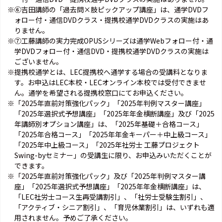
※⑥吉田講師の「過去問×肢ピックアップ講座」は、通学DVDフ
ォロー付・通信DVDクラス・提携校通学DVDクラスの実施はあ
りません。
※⑦工藤講師の実力完成OPUSシリーズは通学Webフォロー付・通
学DVDフォロー付・通信DVD・提携校通学DVDクラスの実施は
ございません。
※提携校通学とは、LEC提携校へ通学する場合の受講料となりま
す。お申込はLEC本校・LECオンライン本校では受付できませ
ん。通学を希望される提携校窓口にてお申込ください。
※「2025年直前対策強化パック」「2025年判例マスター講座」
「2025年選択式予想講座」「2025年年金横断講座」及び「2025
年講師別オプション講座」は、「2025年基礎＋合格コース」
「2025年合格コース」「2025年年金キーパー＋中上級コース」
「2025年中上級コース」「2025年社労士 工藤プロジェクト
Swing-byセミナー」の受講生に限り、お申込みいただくことが
できます。
※「2025年直前対策強化パック」及び「2025年判例マスター講
座」「2025年選択式予想講座」「2025年年金横断講座」は、
「LEC社労士コース生再受講割引」、「社労士受験生割引」、
「アクティブ・シニア割引」、「育児休業割引」は、いずれも適
用されません。予めご了承ください。