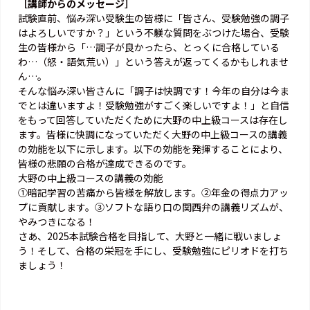
［講師からのメッセージ］
試験直前、悩み深い受験生の皆様に「皆さん、受験勉強の調子
はよろしいですか？」という不躾な質問をぶつけた場合、受験
生の皆様から「…調子が良かったら、とっくに合格している
わ…（怒・語気荒い）」という答えが返ってくるかもしれませ
ん…。
そんな悩み深い皆さんに「調子は快調です！今年の自分は今ま
でとは違いますよ！受験勉強がすごく楽しいですよ！」と自信
をもって回答していただくために大野の中上級コースは存在し
ます。皆様に快調になっていただく大野の中上級コースの講義
の効能を以下に示します。以下の効能を発揮することにより、
皆様の悲願の合格が達成できるのです。
大野の中上級コースの講義の効能
①暗記学習の苦痛から皆様を解放します。②年金の得点力アッ
プに貢献します。③ソフトな語り口の関西弁の講義リズムが、
やみつきになる！
さあ、2025本試験合格を目指して、大野と一緒に戦いましょ
う！そして、合格の栄冠を手にし、受験勉強にピリオドを打ち
ましょう！