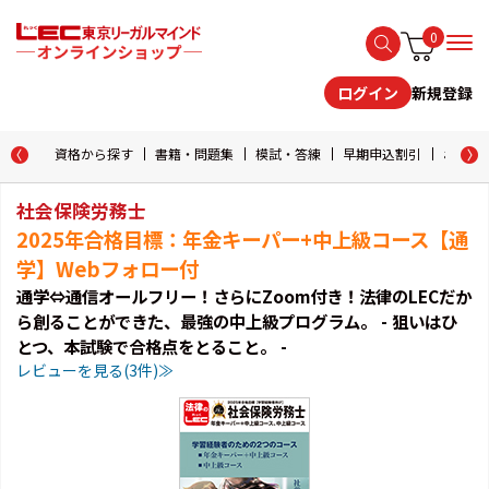
0
新規登録
ログイン
資格から探す
書籍・問題集
模試・答練
早期申込割引
おためし
社会保険労務士
2025年合格目標：年金キーパー+中上級コース【通
学】Webフォロー付
通学⇔通信オールフリー！さらにZoom付き！法律のLECだか
ら創ることができた、最強の中上級プログラム。 - 狙いはひ
とつ、本試験で合格点をとること。 -
レビューを見る(3件)≫