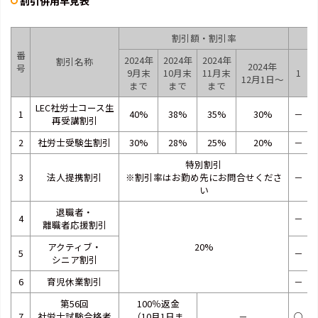
割引併用早見表
割引額・割引率
番
2024年
2024年
2024年
割引名称
2024年
号
9月末
10月末
11月末
1
12月1日～
まで
まで
まで
LEC社労士コース生
1
40%
38%
35%
30%
－
再受講割引
2
社労士受験生割引
30%
28%
25%
20%
－
特別割引
3
法人提携割引
※割引率はお勤め先にお問合せくださ
－
い
退職者・
4
－
離職者応援割引
アクティブ・
20%
5
－
シニア割引
6
育児休業割引
－
第56回
100％返金
7
社労士試験合格者
（10月1日ま
－
○