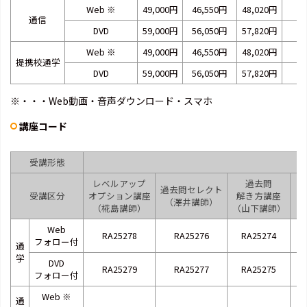
Web
※
49,000円
46,550円
48,020円
通信
DVD
59,000円
56,050円
57,820円
Web
※
49,000円
46,550円
48,020円
提携校通学
DVD
59,000円
56,050円
57,820円
※・・・Web動画・音声ダウンロード・スマホ
講座コード
受講形態
レベルアップ
過去問
過去問セレクト
受講区分
オプション講座
解き方講座
（澤井講師）
（椛島講師）
（山下講師）
（
Web
RA25278
RA25276
RA25274
フォロー付
通
学
DVD
RA25279
RA25277
RA25275
フォロー付
Web
※
通