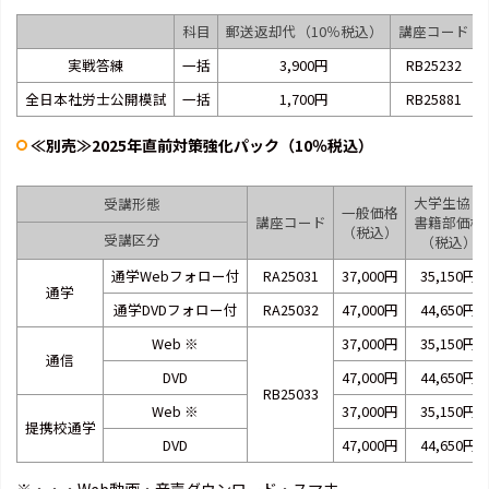
科目
郵送返却代（10％税込）
講座コード
実戦答練
一括
3,900円
RB25232
全日本社労士公開模試
一括
1,700円
RB25881
≪別売≫2025年直前対策強化パック（10％税込）
大学生協・
受講形態
一般価格
講座コード
書籍部価格
（税込）
受講区分
（税込）
通学Webフォロー付
RA25031
37,000円
35,150円
通学
通学DVDフォロー付
RA25032
47,000円
44,650円
Web
※
37,000円
35,150円
通信
DVD
47,000円
44,650円
RB25033
Web
※
37,000円
35,150円
提携校通学
DVD
47,000円
44,650円