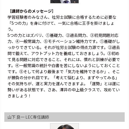
［講師からのメッセージ］
学習経験者のみなさん、社労士試験に合格するために必要な
「5つの力」を身に付けて、一気に合格に王手を掛けましょ
う。
5つの力とはズバリ、①基礎力、②過去問力、③初見問題対応
力、④一般常識力、⑤モチベーション維持力です。①基礎がし
っかりできている。それが社労士試験の得点力源です。②過去
問で鍛えて、アウトプット力を養成しておきましょう。③初め
て見る問題に対応できること、それには、慣れと訓練が必要で
す。④一般常識の統計や白書を苦にしないようにしておくこと
です。⑤そして何より最後まで「気力を維持できるか」、そこ
が勝負の分かれ目です。「考えて悩むより、まずやってみる」
その気持ちが、運と実力を運んできますよ。「運勢」とは運に
勢いがある状態です、さあ、澤井の中上級クラスで、攻めてい
きましょう！
山下 良一 LEC専任講師