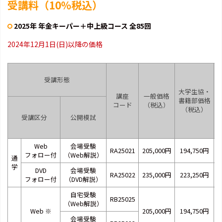
受講料（10％税込）
2025年 年金キーパー＋中上級コース 全85回
2024年12月1日(日)以降の価格
受講形態
大学生協・
講座
一般価格
書籍部価格
コード
（税込）
（税込）
受講区分
公開模試
Web
会場受験
RA25021
205,000円
194,750円
2
フォロー付
（Web解説）
通
学
DVD
会場受験
RA25022
235,000円
223,250円
2
フォロー付
（DVD解説）
自宅受験
RB25025
（Web解説）
Web
※
205,000円
194,750円
2
会場受験