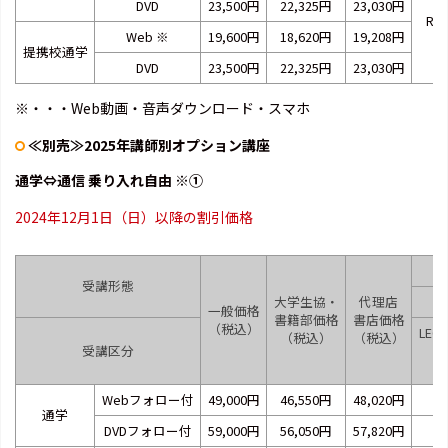
DVD
23,500円
22,325円
23,030円
RB2
Web
※
19,600円
18,620円
19,208円
提携校通学
DVD
23,500円
22,325円
23,030円
※・・・Web動画・音声ダウンロード・スマホ
≪別売≫2025年講師別オプション講座
通学⇔通信 乗り入れ自由 ※①
2024年12月1日（日）以降の割引価格
受講形態
大学生協・
代理店
一般価格
書籍部価格
書店価格
（税込）
LE
（税込）
（税込）
受講区分
（
Webフォロー付
49,000円
46,550円
48,020円
通学
DVDフォロー付
59,000円
56,050円
57,820円