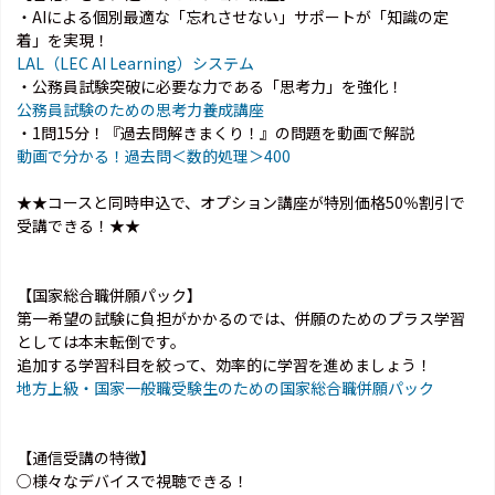
・AIによる個別最適な「忘れさせない」サポートが「知識の定
着」を実現！
LAL（LEC AI Learning）システム
・公務員試験突破に必要な力である「思考力」を強化！
公務員試験のための思考力養成講座
・1問15分！『過去問解きまくり！』の問題を動画で解説
動画で分かる！過去問＜数的処理＞400
★★コースと同時申込で、オプション講座が特別価格50％割引で
受講できる！★★
【国家総合職併願パック】
第一希望の試験に負担がかかるのでは、併願のためのプラス学習
としては本末転倒です。
追加する学習科目を絞って、効率的に学習を進めましょう！
地方上級・国家一般職受験生のための国家総合職併願パック
【通信受講の特徴】
○様々なデバイスで視聴できる！