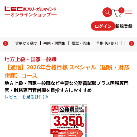
0
新規登録
ログイン
資格から探す
書籍・問題集
模試・答練
早期申込割引
おためし
地方上級・国家一般職
【通信】2026年合格目標 スペシャル（国税・財務
併願）コース
地方上級・国家一般職など主要な公務員試験プラス国税専門
官・財務専門官併願を目指す方におすすめ
レビューを見る(1件)≫