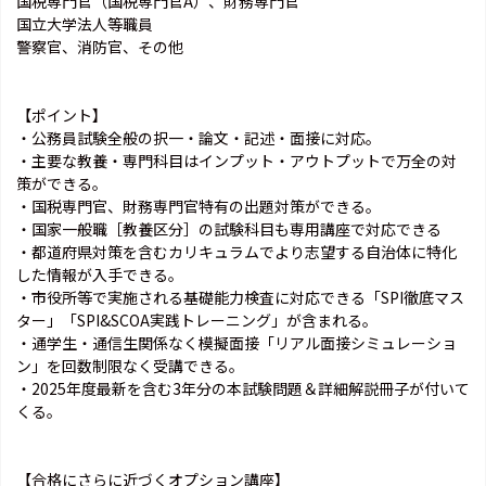
国税専門官（国税専門官A）、財務専門官
国立大学法人等職員
警察官、消防官、その他
【ポイント】
・公務員試験全般の択一・論文・記述・面接に対応。
・主要な教養・専門科目はインプット・アウトプットで万全の対
策ができる。
・国税専門官、財務専門官特有の出題対策ができる。
・国家一般職［教養区分］の試験科目も専用講座で対応できる
・都道府県対策を含むカリキュラムでより志望する自治体に特化
した情報が入手できる。
・市役所等で実施される基礎能力検査に対応できる「SPI徹底マス
ター」「SPI&SCOA実践トレーニング」が含まれる。
・通学生・通信生関係なく模擬面接「リアル面接シミュレーショ
ン」を回数制限なく受講できる。
・2025年度最新を含む3年分の本試験問題＆詳細解説冊子が付いて
くる。
【合格にさらに近づくオプション講座】