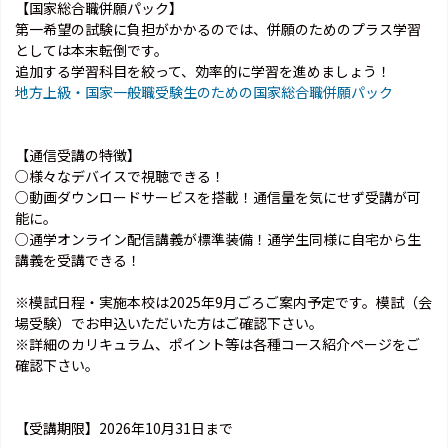
【国家総合職併願パック】
第一希望の試験に負担がかかるのでは、併願のためのプラス学習
としては本末転倒です。
追加する学習科目を絞って、効率的に学習を進めましょう！
地方上級・国家一般職受験生のための国家総合職併願パック
【通信受講の特徴】
○様々なデバイスで視聴できる！
○動画ダウンロードサービスを搭載！通信量を気にせず受講が可
能に。
○通学オンライン配信講義が標準装備！通学生同様に自宅から生
講義を受講できる！
※模試日程・実施本校は2025年9月ごろご案内予定です。模試（会
場受験）でお申込いただいた方はご確認下さい。
※詳細のカリキュラム、ポイント等は各種コース紹介ページをご
確認下さい。
【受講期限】2026年10月31日まで