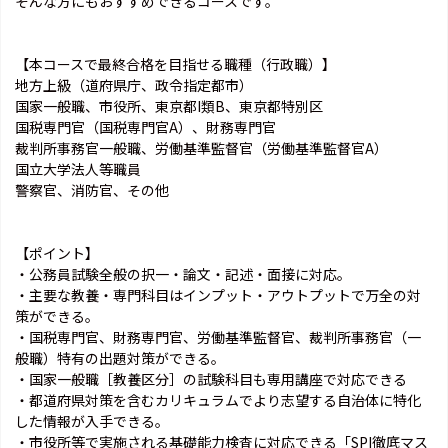
そんな方にもおすすめできるコースです。
【本コースで最終合格を目指せる職種（行政職）】
地方上級（道府県庁、政令指定都市）
国家一般職、市役所、東京都I類B、東京都特別区
国税専門官（国税専門官A）、財務専門官
裁判所事務官一般職、労働基準監督官（労働基準監督官A）
国立大学法人等職員
警察官、消防官、その他
【ポイント】
・公務員試験全般の択一・論文・記述・面接に対応。
・主要な教養・専門科目はインプット・アウトプットで万全の対
策ができる。
・国税専門官、財務専門官、労働基準監督官、裁判所事務官（一
般職）特有の出題対策ができる。
・国家一般職［教養区分］の試験科目も専用講座で対応できる
・都道府県対策を含むカリキュラムでより志望する自治体に特化
した情報が入手できる。
・市役所等で実施される基礎能力検査に対応できる「SPI徹底マス