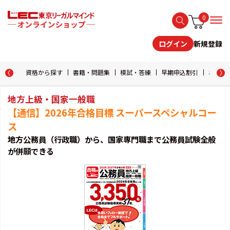
0
新規登録
ログイン
資格から探す
書籍・問題集
模試・答練
早期申込割引
おためし
地方上級・国家一般職
【通信】2026年合格目標 スーパースペシャルコー
ス
地方公務員（行政職）から、国家専門職まで公務員試験全般
が併願できる