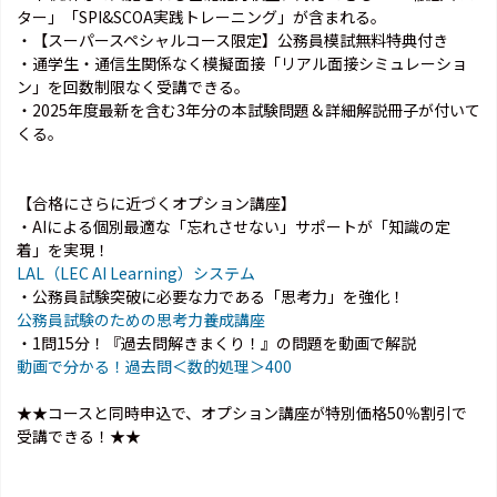
ター」「SPI&SCOA実践トレーニング」が含まれる。
・【スーパースペシャルコース限定】公務員模試無料特典付き
・通学生・通信生関係なく模擬面接「リアル面接シミュレーショ
ン」を回数制限なく受講できる。
・2025年度最新を含む3年分の本試験問題＆詳細解説冊子が付いて
くる。
【合格にさらに近づくオプション講座】
・AIによる個別最適な「忘れさせない」サポートが「知識の定
着」を実現！
LAL（LEC AI Learning）システム
・公務員試験突破に必要な力である「思考力」を強化！
公務員試験のための思考力養成講座
・1問15分！『過去問解きまくり！』の問題を動画で解説
動画で分かる！過去問＜数的処理＞400
★★コースと同時申込で、オプション講座が特別価格50％割引で
受講できる！★★