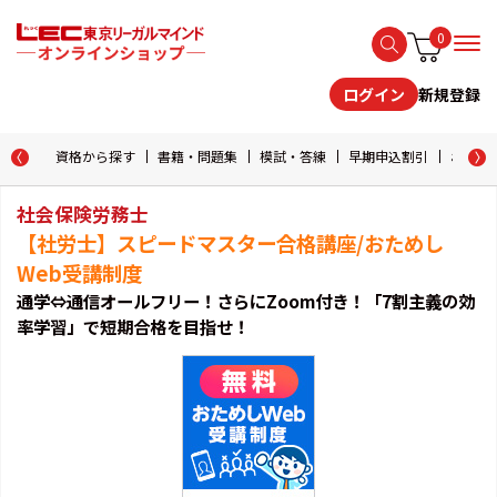
0
新規登録
ログイン
資格から探す
書籍・問題集
模試・答練
早期申込割引
おためし
社会保険労務士
【社労士】スピードマスター合格講座/おためし
Web受講制度
通学⇔通信オールフリー！さらにZoom付き！「7割主義の効
率学習」で短期合格を目指せ！