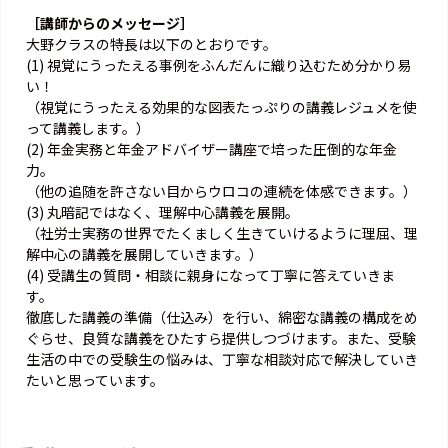
［講師からのメッセージ］
大野クラスの特長は以下のとおりです。
(1) 視覚にうったえる事例をふんだんに織り込むため分かり易
い！
（視覚にうったえる効果的な図表たっぷりの講義レジュメを使
って講義します。）
(2) 年金実務と年金アドバイザー講座で培った圧倒的な年金
力。
（他の追随を許さない目からウロコの連続を体感できます。）
(3) 丸暗記ではなく、理解中心講義を展開。
（社労士実務の世界でたくましく生きていけるように理屈、理
解中心の講義を展開していきます。）
(4) 受講生の質問・相談に親身になって丁寧に答えていきま
す。
徹底した講義の準備（仕込み）を行い、綿密な講義の構成をめ
ぐらせ、良質な講義をひたすら提供しつづけます。また、受験
生活の中での受験生の悩みは、丁寧な相談対応で解決していき
たいと思っています。