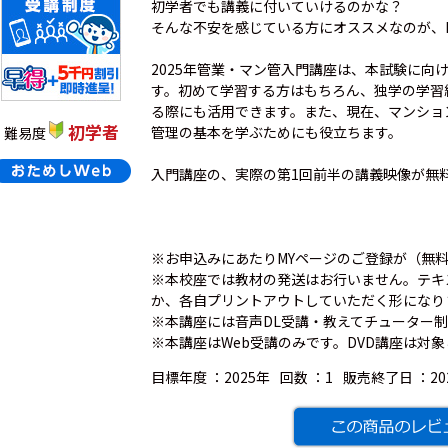
初学者でも講義に付いていけるのかな？
そんな不安を感じている方にオススメなのが、L
2025年管業・マン管入門講座は、本試験に向
す。初めて学習する方はもちろん、独学の学習
る際にも活用できます。また、現在、マンショ
初学者
管理の基本を学ぶためにも役立ちます。
難易度
入門講座の、実際の第1回前半の講義映像が無
※お申込みにあたりMYページのご登録が（無
※本校座では教材の発送はお行いません。テキ
か、各自プリントアウトしていただく形になり
※本講座には音声DL受講・教えてチューター
※本講座はWeb受講のみです。DVD講座は対
目標年度 ：
2025年
回数 ：
1
販売終了日 ：
2