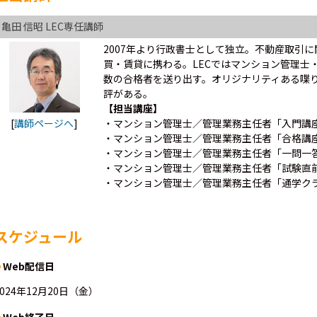
亀田 信昭 LEC専任講師
2007年より行政書士として独立。不動産取引
買・賃貸に携わる。LECではマンション管理士
数の合格者を送り出す。オリジナリティある喋
評がある。
【担当講座】
[
講師ページへ
]
・マンション管理士／管理業務主任者「入門講
・マンション管理士／管理業務主任者「合格講
・マンション管理士／管理業務主任者「一問一
・マンション管理士／管理業務主任者「試験直
・マンション管理士／管理業務主任者「通学ク
スケジュール
Web配信日
2024年12月20日（金）