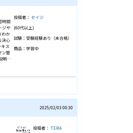
投稿者：
セイジ
短時間
ージや
(60代以上)
りわか
試験：受験経験あり（未合格）
る決心
テキス
商品：学習中
マン管
説明…
2025/02/03 00:30
投稿者：
TERA