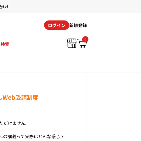
合わせ
新規登録
ログイン
0
み検索
しWeb受講制度
いただけません。
ECの講義って実際はどんな感じ？