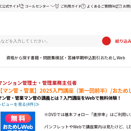
EC公式サイト
コールセンター
ご利用ガイド
よくあるご質問FAQ
お問
絞り込
資格から探す
書籍・問題集
模試・答練
早期申込割引
おためしWeb
マンション管理士・管理業務主任者
【マン管・管業】2025入門講座（第一回前半）/おため
マン管・管業マン管の講義とは？入門講座をＷebで無料体験！
レビューを見る(4件)≫
※DVDでは基本フォロー「進捗率」はご利用
パンフレットやWebで講座案内は見たけど、L