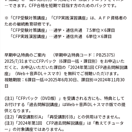
―できます。CFP合格を短期で目指す方のためのパックです。
※「CFP受験対策講座」「CFP実践演習講座」は、ＡＦＰ資格者の
ための継続教育研修です。
「CFP受験対策講座」…通学・通信共通 7.5単位×6課目
「CFP実践演習講座」…通学・通信共通 6単位×6課目
早期申込特典のご案内 （早期申込特典コード：PB25375）
2025/7/31までにCFPパック（6課目一括・課目別）をお申込いた
だくと、お申込いただいた課目の「2024年第1回 CFP過去問解説講
座」（Web＋音声DL＋スマホ）を無料でご視聴いただけます。
視聴期限：6課目一括⇒2025年6月30日、課目別⇒2024年11月30
日
(注1)「CFPパック（DVD版）」を受講される方にも、特典として
お付けする「過去問解説講座」はWeb＋音声DL＋スマホ版での提
供となります。
(注2)「再受講割引A」「再受講割引B」との併用はできません。
(注3)「2024年第1回 CFP過去問解説講座」は「教えてチュータ
ー」の対象講座ではありません。