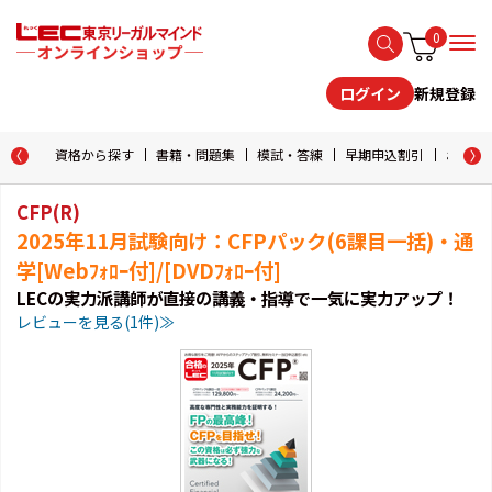
0
新規登録
ログイン
資格から探す
書籍・問題集
模試・答練
早期申込割引
おためし
CFP(R)
2025年11月試験向け：CFPパック(6課目一括)・通
学[Webﾌｫﾛｰ付]/[DVDﾌｫﾛｰ付]
LECの実力派講師が直接の講義・指導で一気に実力アップ！
レビューを見る(1件)≫