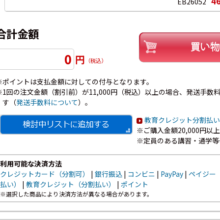
4
EB26052
合計金額
0
円
（税込）
※ポイントは支払金額に対しての付与となります。
※1回の注文金額（割引前）が11,000円（税込）以上の場合、発送手数料7
す（
発送手数料について
）。
教育クレジット分割払い
※ご購入金額20,000円
※定員のある講習・通学等
利用可能な決済方法
クレジットカード（分割可）
|
銀行振込
|
コンビニ
|
PayPay
|
ペイジー
払い）
|
教育クレジット（分割払い）
|
ポイント
※選択した商品により決済方法が異なる場合があります。