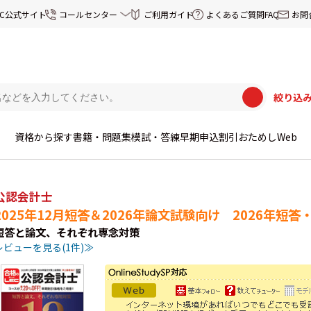
EC公式サイト
コールセンター
ご利用ガイド
よくあるご質問FAQ
お問
絞り込
資格から探す
書籍・問題集
模試・答練
早期申込割引
おためしWeb
公認会計士
2025年12月短答＆2026年論文試験向け 2026年短
短答と論文、それぞれ専念対策
レビューを見る(1件)≫