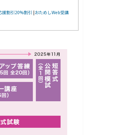
応援割引20%割引
|
おためしWeb受講