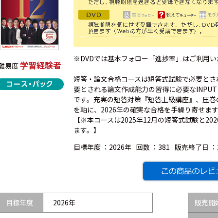
※DVDでは基本フォロー「進捗率」はご利用
学習経験者
難易度
短答・論文合格コースは短答式試験で必要とさ
要とされる論文作成能力の習得に必要なINPUT
です。充実の短答対策『短答上級講座』、圧巻
を軸に、2026年の確実な合格を手繰り寄せま
【※本コースは2025年12月の短答式試験と2
ます。】
目標年度 ：
2026年
回数 ：
381
販売終了日 ：
目標年度
2026年
販売開