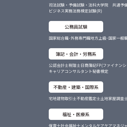
司法試験・予備試験・法科大学院 共通
予
ビジネス実務法務検定試験(R)
公務員試験
国家総合職･外務専門職
地方上級･国家一般
簿記・会計・労務系
公認会計士
税理士
日商簿記
FP(ファイナン
キャリアコンサルタント
秘書検定
不動産・建築・国際系
宅地建物取引士
不動産鑑定士
土地家屋調査
福祉・医療系
保育士
社会福祉士
メンタルケア
ケアマネジ