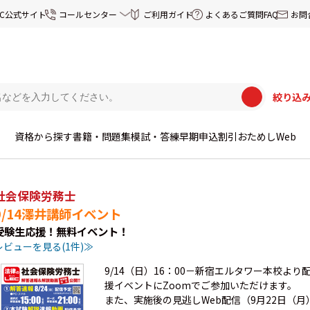
EC公式サイト
コールセンター
ご利用ガイド
よくあるご質問FAQ
お問
絞り込
資格から探す
書籍・問題集
模試・答練
早期申込割引
おためしWeb
社会保険労務士
9/14澤井講師イベント
受験生応援！無料イベント！
レビューを見る(1件)≫
9/14（日）16：00－新宿エルタワー本校よ
援イベントにZoomでご参加いただけます。
また、実施後の見逃しWeb配信（9月22日（