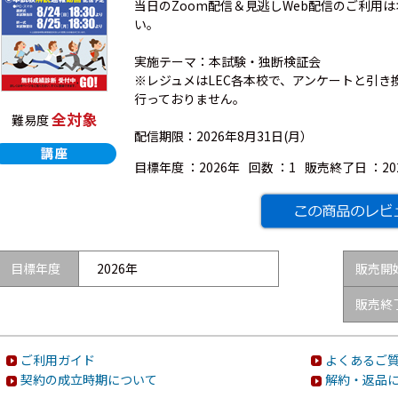
当日のZoom配信＆見逃しWeb配信のご利用
い。
実施テーマ：本試験・独断検証会
※レジュメはLEC各本校で、アンケートと引き
行っておりません。
全対象
難易度
配信期限：2026年8月31日(月）
目標年度 ：
2026年
回数 ：
1
販売終了日 ：
2
目標年度
2026年
販売開
販売終
ご利用ガイド
よくあるご質
契約の成立時期について
解約・返品