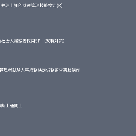
士
弁理士
知的財産管理技能検定(R)
員
社会人経験者採用
SPI（就職対策）
管理者試験
人事総務検定
労務監査実践講座
診断士
通関士