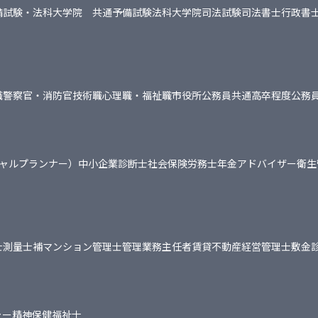
備試験・法科大学院 共通
予備試験
法科大学院
司法試験
司法書士
行政書
職
警察官・消防官
技術職
心理職・福祉職
市役所
公務員共通
高卒程度公務
シャルプランナー）
中小企業診断士
社会保険労務士
年金アドバイザー
衛生
士
測量士補
マンション管理士
管理業務主任者
賃貸不動産経営管理士
敷金
ャー
精神保健福祉士