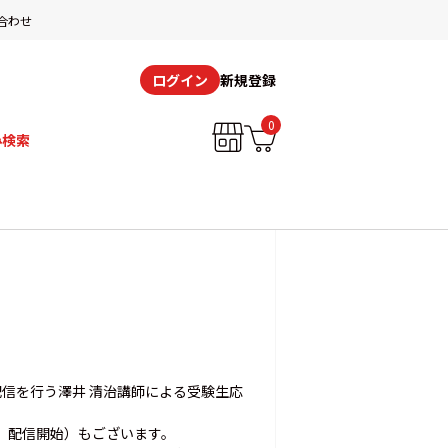
合わせ
新規登録
ログイン
0
み検索
り配信を行う澤井 清治講師による受験生応
月）配信開始）もございます。