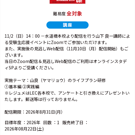
全対象
難易度
11/2（日）14：00 －水道橋本校より配信を行う山下 良一講師によ
る受験生応援イベントにZoomでご参加いただけます。
また、実施後の見逃しWeb配信（11月10日（月）配信開始）もご
ざいます。
当日のZoom配信＆見逃しWeb配信のご利用はオンラインスタデ
ィSPよりご受講ください。
実施テーマ：山良（ヤマリョウ）のライフプラン研修
①基本編 ②実践編
※レジュメはLEC各本校で、アンケートと引き換えにプレゼントい
たします。郵送等は行っておりません。
配信期限：2026年8月31日(月）
目標年度 ：
2026年
回数 ：
1
販売終了日 ：
2026年08月22日(土)