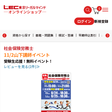
0
新規登録
ログイン
資格から探す
書籍・問題集
模試・答練
早期申込割引
おためし
社会保険労務士
11/2山下講師イベント
受験生応援！無料イベント！
レビューを見る(1件)≫