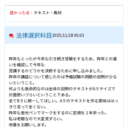
良かった点：
テキスト・教材
法律選択科目
2025/11/18 05:03
昨年もとったが今年も引き続き受験をするため、昨年との違
いを確認して今年も
受講するかどうかを決断するために申し込みました。
昨年の講座について感じたのは予備試験の問題の説明が少な
いということ。
何よりも致命的なのは全体の説明のテキストがA５サイズで
対面使いづらいということである。
全てB５に統一してほしい。A５のテキストを作る意味ははっ
きり言って全くない。
昨年も蛍光ペンでマークをするのに定規を２本折った。
私は老眼なので大変見ずらい。
改善をお願いします。