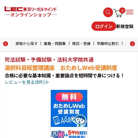
0
新規登録
ログイン
資格から探す
書籍・問題集
模試・答練
早期申込割引
おためし
司法試験・予備試験・法科大学院共通
選択科目総整理講座 おためしWeb受講制度
合格に必要な基本知識・重要論点を短時間で身につける！
レビューを見る(8件)≫