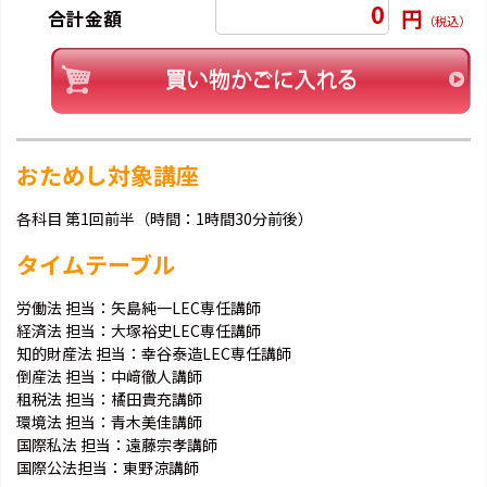
0
円
合計金額
（税込）
おためし対象講座
各科目 第1回前半（時間：1時間30分前後）
タイムテーブル
労働法 担当：矢島純一LEC専任講師
経済法 担当：大塚裕史LEC専任講師
知的財産法 担当：幸谷泰造LEC専任講師
倒産法 担当：中﨑徹人講師
租税法 担当：橘田貴充講師
環境法 担当：青木美佳講師
国際私法 担当：遠藤宗孝講師
国際公法担当：東野涼講師