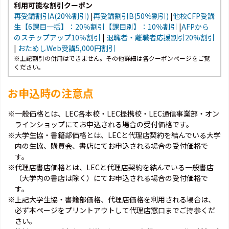
利用可能な割引クーポン
再受講割引A(20％割引)
|
再受講割引B(50％割引)
|
他校CFP受講
生【6課目一括】：20％割引【課目別】：10％割引
|
AFPから
のステップアップ10％割引
|
退職者・離職者応援割引20%割引
|
おためしWeb受講5,000円割引
※上記割引の併用はできません。その他詳細は各クーポンページをご覧
ください。
お申込時の注意点
※一般価格とは、LEC各本校・LEC提携校・LEC通信事業部・オン
ラインショップにてお申込される場合の受付価格です。
※大学生協・書籍部価格とは、LECと代理店契約を結んでいる大学
内の生協、購買会、書店にてお申込される場合の受付価格で
す。
※代理店書店価格とは、LECと代理店契約を結んでいる一般書店
（大学内の書店は除く）にてお申込される場合の受付価格で
す。
※上記大学生協・書籍部価格、代理店価格を利用される場合は、
必ず本ページをプリントアウトして代理店窓口までご持参くだ
さい。