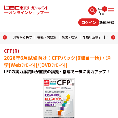
0
新規登録
ログイン
資格から探す
書籍・問題集
模試・答練
早期申込割引
おためし
CFP(R)
2026年6月試験向け：CFPパック(6課目一括)・通
学[Webﾌｫﾛｰ付]/[DVDﾌｫﾛｰ付]
LECの実力派講師が直接の講義・指導で一気に実力アップ！