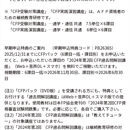
※「CFP受験対策講座」「CFP実践演習講座」は、ＡＦＰ資格者の
ための継続教育研修です。
「CFP受験対策講座」…通学・通信 共通 7.5単位×6課目
「CFP実践演習講座」…通学・通信 共通 6単位×6課目
早期申込特典のご案内 （早期申込特典コード：PB26365）
2025/12/31までにCFPパック（6課目一括・課目別）をお申込いた
だくと、お申込いただいた課目の「2024年第2回 CFP過去問解説講
座」（Web＋音声DL＋スマホ）を無料でご視聴いただけます。
視聴期限：6課目一括⇒2026年11月30日、課目別⇒2026年6月30
日
(注1)「CFPパック（DVD版）」を受講される方にも、特典として
お付けする「過去問解説講座」はWeb＋音声DL＋スマホ版での提
供となります。使用教材は日本FP協会発刊の「2024年第2回CFP資
格審査試験問題集」です。必要に応じて、各自でご購入下さい。
(注2)「2024年第2回 CFP過去問解説講座」は「教えてチュータ
ー」の対象講座ではありません。
(注3)「2024年第2回 CFP過去問解説講座」は継続教育研修の対