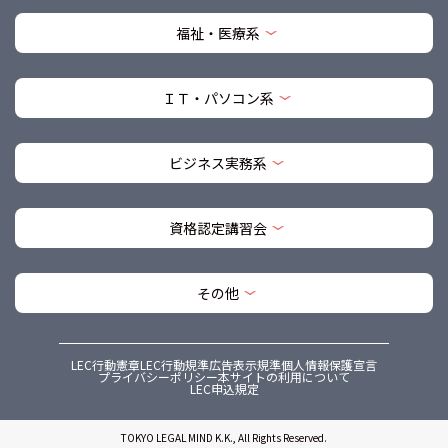
福祉・医療系
ＩＴ・パソコン系
ビジネス実務系
資格認定講習会
その他
LEC行動憲章
LEC行動規準
広告表示規準
個人情報保護宣言
プライバシーポリシー
本サイトの利用について
LEC申込規定
TOKYO LEGAL MIND K.K., All Rights Reserved.