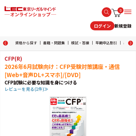
0
新規登録
ログイン
資格から探す
書籍・問題集
模試・答練
早期申込割引
おためし
CFP(R)
2026年6月試験向け：CFP受験対策講座・通信
[Web+音声DL+スマホ]/[DVD]
CFP試験に必要な知識を身につける
レビューを見る(1件)≫