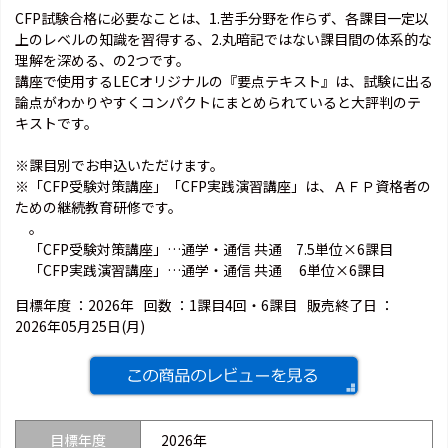
CFP試験合格に必要なことは、1.苦手分野を作らず、各課目一定以
上のレベルの知識を習得する、2.丸暗記ではない課目間の体系的な
理解を深める、の2つです。
講座で使用するLECオリジナルの『要点テキスト』は、試験に出る
論点がわかりやすくコンパクトにまとめられていると大評判のテ
キストです。
※課目別でお申込いただけます。
※「CFP受験対策講座」「CFP実践演習講座」は、ＡＦＰ資格者の
ための継続教育研修です。
。
「CFP受験対策講座」…通学・通信 共通 7.5単位×6課目
「CFP実践演習講座」…通学・通信 共通 6単位×6課目
目標年度 ：
2026年
回数 ：
1課目4回・6課目
販売終了日 ：
2026年05月25日(月)
目標年度
2026年