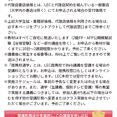
※代理店書店価格とは、LECと代理店契約を結んでいる一般書店
（大学内の書店は除く）にてお申込される場合の受付価格で
す。
※上記大学生協・書籍部価格、代理店価格を利用される場合は、
必ず本ページをプリントアウトして代理店窓口までご持参くだ
さい。
※教材はすべてご自宅に発送いたします（2級FP・AFP公開模擬試
験【会場受験】など一部の講座を除く）。お申込から教材が届
くまでに10日～2週間程度かかります。予めご了承ください。
※講義毎に発生する板書等は、Web上でご覧いただきますので発
送はされません。
※「提携校通学」とは、LEC提携校でWeb講義を受講する場合の
受講料となります。お申込は、提携校窓口もしくはオンライン
ショップにてお願いします。LEC本校では受付できません。
※実施スケジュールは、事前の予告なく変更または中止する場合
があります。また、通学（生講義、個別テレビ受講）等の教室
で実施する講義につきましては、参加人数が5名以下の場合はや
むを得ず他の受講形態へ変更またはクラス実施を中止させてい
ただく場合がございます。予めご了承ください。