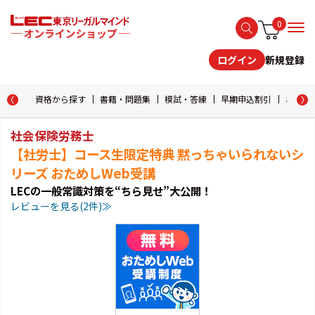
0
新規登録
ログイン
資格から探す
書籍・問題集
模試・答練
早期申込割引
おためし
社会保険労務士
【社労士】コース生限定特典 黙っちゃいられないシ
リーズ おためしWeb受講
LECの一般常識対策を“ちら見せ”大公開！
レビューを見る(2件)≫