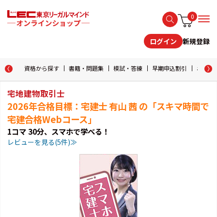
0
新規登録
ログイン
資格から探す
書籍・問題集
模試・答練
早期申込割引
おためし
宅地建物取引士
2026年合格目標：宅建士 有山 茜 の「スキマ時間で
宅建合格Webコース｣
1コマ 30分、スマホで学べる！
レビューを見る(5件)≫