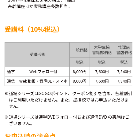
基幹講座ほか実務講座多数担当。
受講料（10％税込）
大学生協
代理店
一般価格
書籍部価格
書店価格
受講形態
税込
税込
税込
通学
Webフォロー付
8,000円
7,600円
7,840円
通信
Web動画・音声DL・スマホ
8,000円
7,600円
7,840円
※道場シリーズはGOGOポイント、クーポン割引を含め、各種割引
はご利用いただけません。また、提携校ではお申込いただけま
せん。
※道場シリーズは通学DVDフォロー付および通信DVD の実施はご
ざいません。
お申込時の注意点