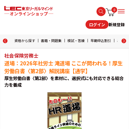
0
新規登録
ログイン
資格から探す
書籍・問題集
模試・答練
早期申込割引
おためし
社会保険労務士
道場：2026年社労士 滝道場 ここが問われる！厚生
労働白書〈第2部〉解説講座【通学】
厚生労働白書〈第2部〉を素材に、選択式にも対応できる総合
力を養成