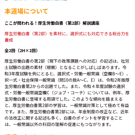
本道場について
ここが問われる！厚生労働白書〈第2部〉解説講座
厚生労働白書〈第2部〉を素材に、選択式にも対応できる総合力を
養成
全2回（2H×2回）
厚生労働白書の第2部（現下の政策課題への対応）の記述は、社労
士試験の出題の素材（根拠）となることがしばしばあります。令
和3年度試験を例にとると、選択式・労働一般常識（空欄B～E）、
択一式・社会保険一般常識（問10の肢A～C、E）は、令和2年版厚
生労働白書第2からの出題でした。また、令和４年度試験の選択
式・労働一般常識空欄C（ジョブ・コーチ）については、例年、厚
生労働白書に登場する用語でした。このような傾向を踏まえる
と、厚生労働白書第2部の学習は、一般常識対策として極めて有益
です。また、厚生労働白書第2部には、年金制度の改正など、近年
の法改正に関する記述も多く、白書のポイントを学習すること
は、一般常識以外の科目の理解の促進にもつながります。