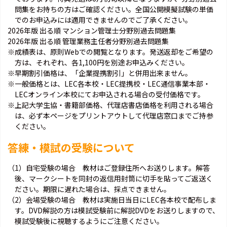
問集をお持ちの方はご確認ください。全国公開模擬試験の単価
でのお申込みには適用できませんのでご了承ください。
2026年版 出る順 マンション管理士分野別過去問題集
2026年版 出る順 管理業務主任者分野別過去問題集
※成績表は、原則Webでの閲覧となります。発送返却をご希望の
方は、それぞれ、各1,100円を別途お申込みください。
※早期割引価格は、「企業提携割引」と併用出来ません。
※一般価格とは、LEC各本校・LEC提携校・LEC通信事業本部・
LECオンライン本校にてお申込される場合の受付価格です。
※上記大学生協・書籍部価格、代理店書店価格を利用される場合
は、必ず本ページをプリントアウトして代理店窓口までご持参
ください。
答練・模試の受験について
（1）自宅受験の場合 教材はご登録住所へお送りします。解答
後、マークシートを同封の返信用封筒に切手を貼ってご返送く
ださい。期限に遅れた場合は、採点できません。
（2）会場受験の場合 教材は実施日当日にLEC各本校で配布しま
す。DVD解説の方は模試受験前に解説DVDをお送りしますので、
模試受験後に視聴するようにご注意ください。