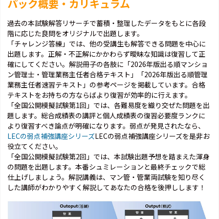
パック概要・カリキュラム
過去の本試験解答リサーチで蓄積・整理したデータをもとに各段
階に応じた良問をオリジナルで出題します。
「チャレンジ答練」では、他の受講生も解答できる問題を中心に
出題します。正解・不正解にかかわらず曖昧な知識は復習して正
確にしてください。解説冊子の各肢に「2026年版出る順マンショ
ン管理士・管理業務主任者合格テキスト」「2026年版出る順管理
業務主任者速習テキスト」の参考ページを掲載しています。合格
テキストをお持ちの方ならばより復習が効率的に行えます。
「全国公開模擬試験第1回」では、各難易度を織り交ぜた問題を出
題します。総合成績表の講評と個人成績表の復習必要度ランクに
より復習すべき論点が明確になります。弱点が発見されたなら、
LECの弱点補強講座シリーズ
LECの弱点補強講座シリーズを是非お
役立てください。
「全国公開模擬試験第2回」では、本試験出題予想を踏まえた渾身
の問題を出題します。本番シュミレーションと最終チェックで総
仕上げしましょう。解説講義は、マン管・管業両試験を知り尽く
した講師がわかりやすく解説してあなたの合格を後押しします！