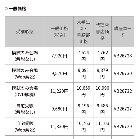
一般価格
大学生
代理店
一般価格
協・
講座コー
受講形態
書店価
（税込）
書籍部
ド
格
価格
模試のみ会場
7,524
7,762
7,920円
VB26728
（解説なし）
円
円
模試のみ会場
9,091
9,379
9,570円
VB26730
（Web解説）
円
円
模試のみ会場
10,659
10,996
11,220円
VB26732
（DVD解説）
円
円
自宅受験
9,196
9,486
9,680円
VB26727
（解説なし）
円
円
自宅受験
10,763
11,103
11,330円
VB26729
（Web解説）
円
円