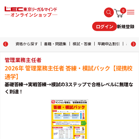
0
新規登録
ログイン
資格から探す
書籍・問題集
模試・答練
早期申込割引
おためし
管理業務主任者
2026年 管理業務主任者 答練・模試パック【提携校
通学】
基礎答練→実戦答練→模試の3ステップで合格レベルに無理な
く到達！