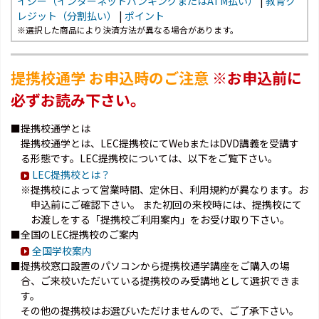
イジー（インターネットバンキングまたはATM払い）
|
教育ク
レジット（分割払い）
|
ポイント
※選択した商品により決済方法が異なる場合があります。
提携校通学 お申込時のご注意
※お申込前に
必ずお読み下さい。
■提携校通学とは
提携校通学とは、LEC提携校にてWebまたはDVD講義を受講す
る形態です。LEC提携校については、以下をご覧下さい。
LEC提携校とは？
※提携校によって営業時間、定休日、利用規約が異なります。お
申込前にご確認下さい。 また初回の来校時には、提携校にて
お渡しをする「提携校ご利用案内」をお受け取り下さい。
■全国のLEC提携校のご案内
全国学校案内
■提携校窓口設置のパソコンから提携校通学講座をご購入の場
合、ご来校いただいている提携校のみ受講地として選択できま
す。
その他の提携校はお選びいただけませんので、ご了承下さい。