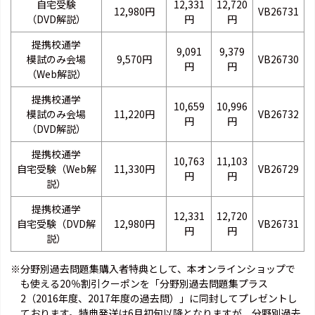
自宅受験
12,331
12,720
12,980円
VB26731
（DVD解説）
円
円
提携校通学
9,091
9,379
模試のみ会場
9,570円
VB26730
円
円
（Web解説）
提携校通学
10,659
10,996
模試のみ会場
11,220円
VB26732
円
円
（DVD解説）
提携校通学
10,763
11,103
自宅受験（Web解
11,330円
VB26729
円
円
説）
提携校通学
12,331
12,720
自宅受験（DVD解
12,980円
VB26731
円
円
説）
※分野別過去問題集購入者特典として、本オンラインショップで
も使える20％割引クーポンを「分野別過去問題集プラス
2（2016年度、2017年度の過去問）」に同封してプレゼントし
ております。特典発送は6月初旬以降となりますが、分野別過去