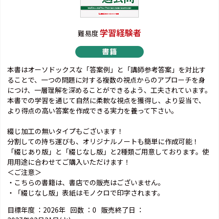
学習経験者
難易度
本書はオーソドックスな「答案例」と「講師参考答案」を対比す
ることで、一つの問題に対する複数の視点からのアプローチを身
につけ、一層理解を深めることができるよう、工夫されています。
本書での学習を通じて自然に柔軟な視点を獲得し、より妥当で、
より得点の高い答案を作成できる実力を養って下さい。
綴じ加工の無いタイプもございます！
分割しての持ち運びも、オリジナルノートも簡単に作成可能！
「綴じあり版」と「綴じなし版」と2種類ご用意しております。使
用用途に合わせてご購入いただけます！
＜ご注意＞
・こちらの書籍は、書店での販売はございません。
・「綴じなし版」表紙はモノクロで印字されます。
目標年度 ：
2026年
回数 ：
0
販売終了日 ：