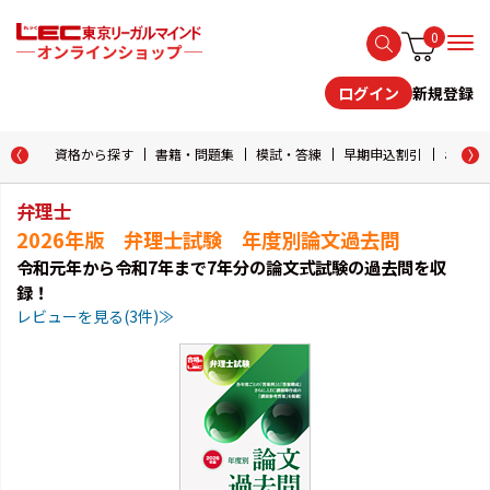
0
新規登録
ログイン
資格から探す
書籍・問題集
模試・答練
早期申込割引
おためし
弁理士
2026年版 弁理士試験 年度別論文過去問
令和元年から令和7年まで7年分の論文式試験の過去問を収
録！
レビューを見る(3件)≫