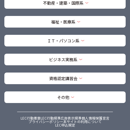
不動産・建築・国際系
福祉・医療系
ＩＴ・パソコン系
ビジネス実務系
資格認定講習会
その他
LEC行動憲章
LEC行動規準
広告表示規準
個人情報保護宣言
プライバシーポリシー
本サイトの利用について
LEC申込規定