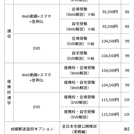
会場受験
93,500円
88,8
（Web解説）※給
Web動画+スマホ
+音声DL
自宅受験
93,500円
88,8
（Web解説）※給
通
信
会場受験
104,500円
99,2
（DVD解説）※給
DVD
自宅受験
104,500円
99,2
（DVD解説）※給
提携校・会場受験
104,500円
99,2
（Web解説）
Web動画+スマホ
+音声DL
提
提携校・自宅受験
104,500円
99,2
携
（Web解説）
校
提携校・会場受験
通
115,500円
109,
（DVD解説）
学
DVD
提携校・自宅受験
115,500円
109,
（DVD解説）
全日本宅建公開模試
成績郵送返却オプション
各回5
（実戦編）