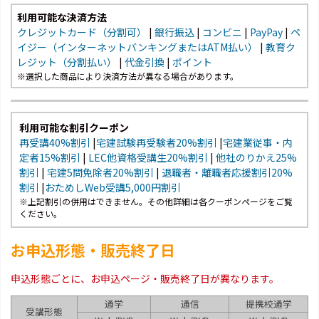
利用可能な決済方法
クレジットカード（分割可）
|
銀行振込
|
コンビニ
|
PayPay
|
ペ
イジー（インターネットバンキングまたはATM払い）
|
教育ク
レジット（分割払い）
|
代金引換
|
ポイント
※選択した商品により決済方法が異なる場合があります。
利用可能な割引クーポン
再受講40%割引
|
宅建試験再受験者20%割引
|
宅建業従事・内
定者15%割引
|
LEC他資格受講生20%割引
|
他社のりかえ25%
割引
|
宅建5問免除者20%割引
|
退職者・離職者応援割引20%
割引
|
おためしWeb受講5,000円割引
※上記割引の併用はできません。その他詳細は各クーポンページをご覧
ください。
お申込形態・販売終了日
申込形態ごとに、お申込ページ・販売終了日が異なります。
通学
通信
提携校通学
受講形態