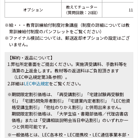
教えてチューター
オプション
11,0
（質問回数：20回）
※給・・・教育訓練給付制度対象講座（制度の詳細については教
育訓練給付制度のパンフレットをご覧ください）
※ファイナル模試については、郵送返却オプションの設定はござ
いません。
【解約・返品について】
1.弊社所定書面をご提出ください。実施済受講料、手数料等を
清算の上返金します。教材等の返送料はご負担頂きます
（LEC申込規定第3条参照）。
2.詳細は
LEC申込規定
をご覧ください。
※期間限定割引価格は、「再受講割引」「宅建試験再受験割
引」「宅建5問免除者割引」「宅建業内定者割引」「LEC他資
格受講生割引」「他社のりかえ割引」と併用出来ません。
期間限定割引価格は、「大学生協・書籍部価格／代理店書店
価格」または「受講相談説明会当日申込割引」のいずれか一
つと併用可能です。
※一般価格とは、LEC各本校・LEC提携校・LEC通信事業本部・