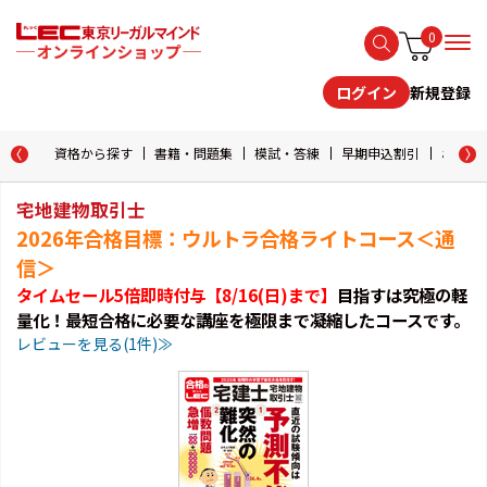
0
新規登録
ログイン
資格から探す
書籍・問題集
模試・答練
早期申込割引
おためし
宅地建物取引士
2026年合格目標：ウルトラ合格ライトコース＜通
信＞
タイムセール5倍即時付与【8/16(日)まで】
目指すは究極の軽
量化！最短合格に必要な講座を極限まで凝縮したコースです。
レビューを見る(1件)≫