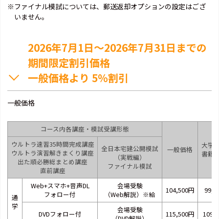
※ファイナル模試については、郵送返却オプションの設定はござ
いません。
2026年7月1日～2026年7月31日までの
期間限定割引価格
一般価格より 5％割引
一般価格
コース内各講座・模試受講形態
ウルトラ速習35時間完成講座
大学
全日本宅建公開模試
一般価格
ウルトラ演習解きまくり講座
書籍
（実戦編）
出た順必勝総まとめ講座
ファイナル模試
直前講座
Web+スマホ+音声DL
会場受験
104,500円
99,2
フォロー付
（Web解説）※給
通
学
会場受験
DVDフォロー付
115,500円
109,
（DVD解説）