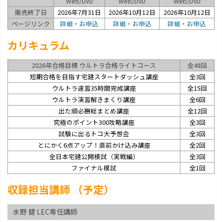
Web/DVD
Web/DVD
Web/DVD
販売終了日
2026年7月31日
2026年10月12日
2026年10月12日
ページリンク
詳細・お申込
詳細・お申込
詳細・お申込
カリキュラム
2026年合格目標 ウルトラ合格ライトコース
全48回
短期合格を目指す宅建スタートダッシュ講座
全3回
ウルトラ速習35時間完成講座
全15回
ウルトラ演習解きまくり講座
全6回
出た順必勝総まとめ講座
全12回
究極のポイント300攻略講座
全3回
試験に出るトコ大予想会
全3回
とにかく6点アップ！直前かけ込み講座
全2回
全日本宅建公開模試（実戦編）
全3回
ファイナル模試
全1回
収録担当講師 （予定）
水野 健 LEC専任講師