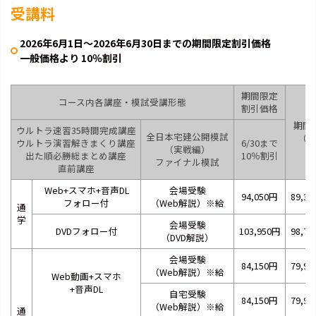
受講料
2026年6月1日～2026年6月30日までの期間限定割引価格
一般価格より 10％割引
期間限定
コース内各講座・模試受講形態
割引価格
期間
ウルトラ速習35時間完成講座
全日本宅建公開模試
（い
ウルトラ演習解きまくり講座
6/30まで
（実戦編）
出た順必勝総まとめ講座
10％割引
ファイナル模試
直前講座
Web+スマホ+音声DL
会場受験
94,050円
89,3
フォロー付
（Web解説）※給
通
学
会場受験
DVDフォロー付
103,950円
98,7
（DVD解説）
会場受験
84,150円
79,9
（Web解説）※給
Web動画+スマホ
+音声DL
自宅受験
84,150円
79,9
（Web解説）※給
通