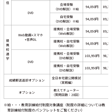
信
会場受験
94,050円
89,3
（DVD解説）※給
DVD
自宅受験
94,050円
89,3
（DVD解説）※給
提携校・会場受験
94,050円
89,3
（Web解説）
Web動画+スマホ
+音声DL
提
提携校・自宅受験
94,050円
89,3
携
（Web解説）
校
提携校・会場受験
通
103,950円
98,7
（DVD解説）
学
DVD
提携校・自宅受験
103,950円
98,7
（DVD解説）
全日本宅建公開模試
成績郵送返却オプション
（実戦編）
教えてチューター
オプション
（質問回数：20回）
※給・・・教育訓練給付制度対象講座（制度の詳細については教
育訓練給付制度のパンフレットをご覧ください）