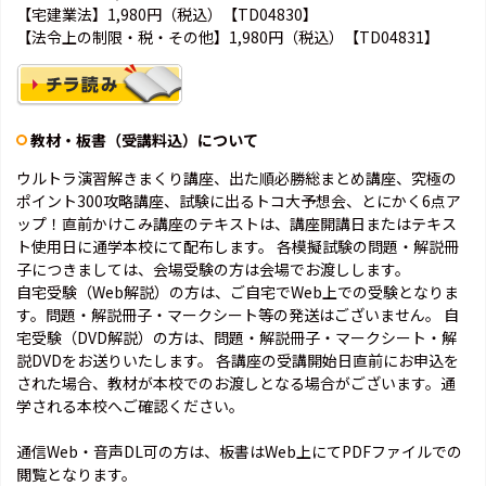
【宅建業法】1,980円（税込）【TD04830】
【法令上の制限・税・その他】1,980円（税込）【TD04831】
教材・板書（受講料込）について
ウルトラ演習解きまくり講座、出た順必勝総まとめ講座、究極の
ポイント300攻略講座、試験に出るトコ大予想会、とにかく6点ア
ップ！直前かけこみ講座のテキストは、講座開講日またはテキス
ト使用日に通学本校にて配布します。 各模擬試験の問題・解説冊
子につきましては、会場受験の方は会場でお渡しします。
自宅受験（Web解説）の方は、ご自宅でWeb上での受験となりま
す。問題・解説冊子・マークシート等の発送はございません。 自
宅受験（DVD解説）の方は、問題・解説冊子・マークシート・解
説DVDをお送りいたします。 各講座の受講開始日直前にお申込を
された場合、教材が本校でのお渡しとなる場合がございます。通
学される本校へご確認ください。
通信Web・音声DL可の方は、板書はWeb上にてPDFファイルでの
閲覧となります。