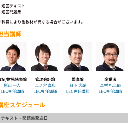
・短答テキスト
・短答問題集
※科目により副教材が異なる場合がございます。
担当講師
簿記/財務諸表論
管理会計論
監査論
企業法
影山 一人
二ノ宮 真典
日下 大輔
森村 礼二郎
LEC専任講師
LEC専任講師
LEC専任講師
LEC専任講師
講座スケジュール
テキスト・問題集発送日