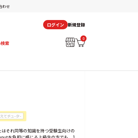
合わせ
新規登録
ログイン
0
み検索
たはそれ同等の知識を持つ受験生向けの
nputを負担に感じる上級生の方でも、1