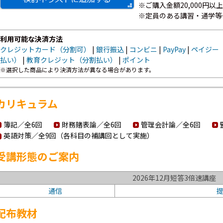
※ご購入金額20,000円
※定員のある講習・通学等
利用可能な決済方法
クレジットカード（分割可）
|
銀行振込
|
コンビニ
|
PayPay
|
ペイジー
払い）
|
教育クレジット（分割払い）
|
ポイント
※選択した商品により決済方法が異なる場合があります。
カリキュラム
簿記／全6回
財務賭表論／全6回
管理会計論／全6回
英語対策／全9回（各科目の補講回として実施）
受講形態のご案内
2026年12月短答3倍速講座
通信
配布教材