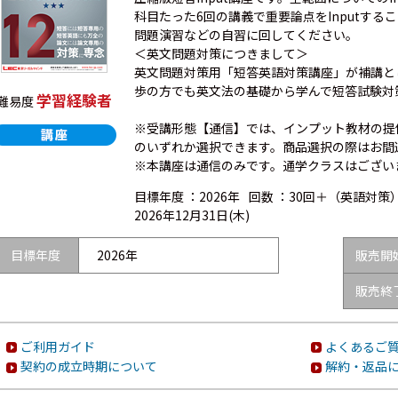
科目たった6回の講義で重要論点をInputす
問題演習などの自習に回してください。
＜英文問題対策につきまして＞
英文問題対策用「短答英語対策講座」が補講と
歩の方でも英文法の基礎から学んで短答試験対
学習経験者
難易度
※受講形態【通信】では、インプット教材の提供
のいずれか選択できます。商品選択の際はお間
※本講座は通信のみです。通学クラスはござい
目標年度 ：
2026年
回数 ：
30回＋（英語対策
2026年12月31日(木)
目標年度
2026年
販売開
販売終
ご利用ガイド
よくあるご質
契約の成立時期について
解約・返品