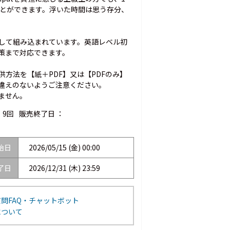
ることができます。浮いた時間は思う存分、
して組み込まれています。英語レベル初
策まで対応できます。
方法を【紙＋PDF】又は【PDFのみ】
違えのないようご注意ください。
ません。
）9回
販売終了日 ：
始日
2026/05/15 (金) 00:00
了日
2026/12/31 (木) 23:59
問FAQ・チャットボット
について