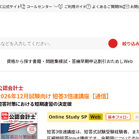
EC公式サイト
コールセンター
ご利用ガイド
よくあるご質問FAQ
お問
絞り込
資格から探す
書籍・問題集
模試・答練
早期申込割引
おためしWeb
公認会計士
2026年12月試験向け 短答3倍速講座【通信】
短答対策における短期速習の決定版
短答3倍速講座は、短答式試験受験経験者、ま
圧縮版短答Input講座です。全範囲についてのI