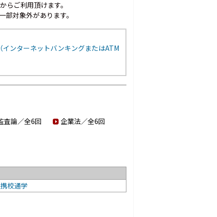
以上からご利用頂けます。
一部対象外があります。
（インターネットバンキングまたはATM
監査論／全6回
企業法／全6回
提携校通学