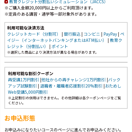
教育クレジット分割払いシミュレーション（JACCS）
※ご購入金額20,000円以上からご利用頂けます。
※定員のある講習・通学等一部対象外があります。
利用可能な決済方法
クレジットカード（分割可）
|
銀行振込
|
コンビニ
|
PayPay
|
ペ
イジー（インターネットバンキングまたはATM払い）
|
教育ク
レジット（分割払い）
|
ポイント
※選択した商品により決済方法が異なる場合があります。
利用可能な割引クーポン
再受講1万円割引
|
他社からの再チャレンジ1万円割引
|
バック
アップ試験割引
|
退職者・離職者応援割引20%割引
|
おためし
Web受講5,000円割引
※上記割引の併用はできません。その他詳細は各クーポンページをご覧
ください。
お申込形態
お申込みになりたいコースのページに進んでお申込みください。