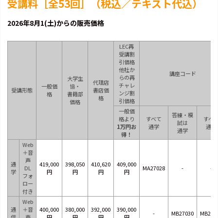
受講料［
全53回
］（税込／テキスト代込）
2026年8月1(土)からの販売価格
LEC再
受講割
引価格
他社か
講座コード
らの再
大学生
代理店
チャレ
一般価
協・
受講形態
書店価
ンジ割
格
書籍部
格
引価格
価格
一般価
答練・模
格より
すべて
すべ
試は
1万円お
通学
通信
通学
得！
Web
＋音
声
通
419,000
398,050
410,620
409,000
DL
MA27028
-
-
学
円
円
円
円
フォ
ロー
付き
Web
通
＋音
400,000
380,000
392,000
390,000
-
MB27030
MB270
信
声
円
円
円
円