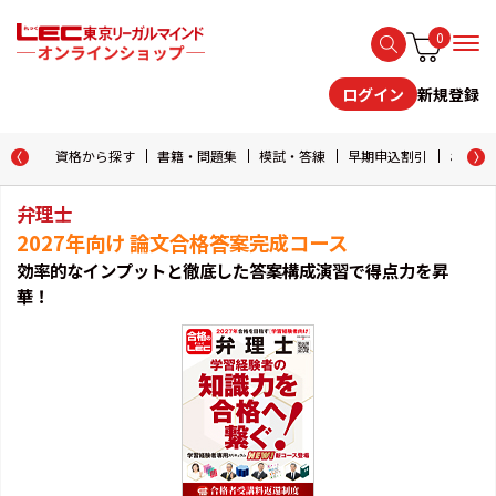
0
新規登録
ログイン
資格から探す
書籍・問題集
模試・答練
早期申込割引
おためし
弁理士
2027年向け 論文合格答案完成コース
効率的なインプットと徹底した答案構成演習で得点力を昇
華！