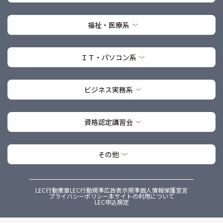
福祉・医療系
ＩＴ・パソコン系
ビジネス実務系
資格認定講習会
その他
LEC行動憲章
LEC行動規準
広告表示規準
個人情報保護宣言
プライバシーポリシー
本サイトの利用について
LEC申込規定