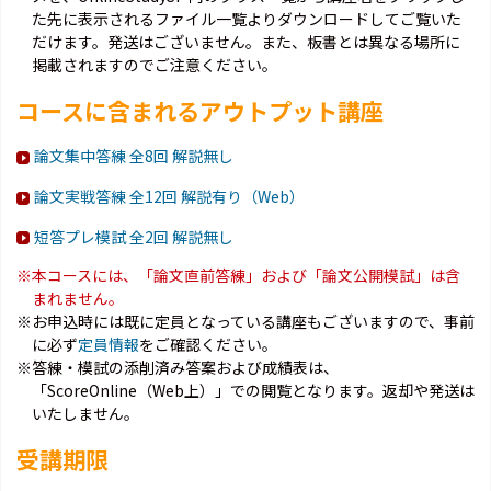
た先に表示されるファイル一覧よりダウンロードしてご覧いた
だけます。発送はございません。また、板書とは異なる場所に
掲載されますのでご注意ください。
コースに含まれるアウトプット講座
論文集中答練 全8回 解説無し
論文実戦答練 全12回 解説有り（Web）
短答プレ模試 全2回 解説無し
※本コースには、「論文直前答練」および「論文公開模試」は含
まれません。
※お申込時には既に定員となっている講座もございますので、事前
に必ず
定員情報
をご確認ください。
※答練・模試の添削済み答案および成績表は、
「ScoreOnline（Web上）」での閲覧となります。返却や発送は
いたしません。
受講期限