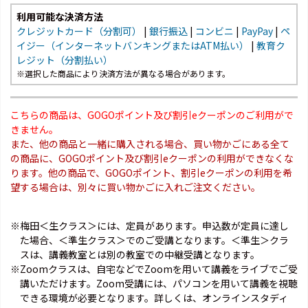
利用可能な決済方法
クレジットカード（分割可）
|
銀行振込
|
コンビニ
|
PayPay
|
ペ
イジー（インターネットバンキングまたはATM払い）
|
教育ク
レジット（分割払い）
※選択した商品により決済方法が異なる場合があります。
こちらの商品は、GOGOポイント及び割引eクーポンのご利用がで
きません。
また、他の商品と一緒に購入される場合、買い物かごにある全て
の商品に、GOGOポイント及び割引eクーポンの利用ができなくな
ります。他の商品で、GOGOポイント、割引eクーポンの利用を希
望する場合は、別々に買い物かごに入れご注文ください。
※梅田＜生クラス＞には、定員があります。申込数が定員に達し
た場合、＜準生クラス＞でのご受講となります。＜準生＞クラ
スは、講義教室とは別の教室での中継受講となります。
※Zoomクラスは、自宅などでZoomを用いて講義をライブでご受
講いただけます。Zoom受講には、パソコンを用いて講義を視聴
できる環境が必要となります。詳しくは、オンラインスタディ