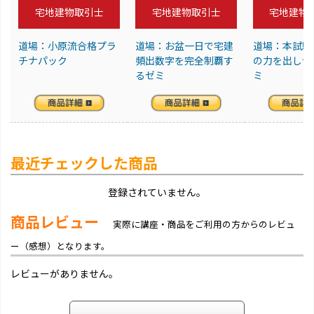
宅地建物取引士
宅地建物取引士
宅地建物
道場：小原流合格プラ
道場：お盆一日で宅建
道場：本試験で
チナパック
頻出数字を完全制覇す
の力を出し切
るゼミ
ミ
最近チェックした商品
登録されていません。
商品レビュー
実際に講座・商品をご利用の方からのレビュ
ー（感想）となります。
レビューがありません。