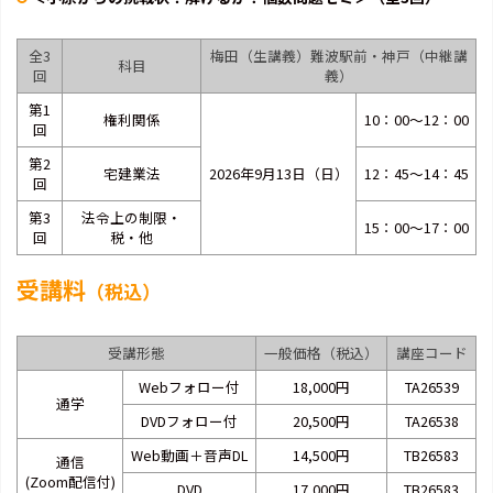
全3
梅田（生講義）難波駅前・神戸（中継講
科目
回
義）
第1
権利関係
10：00～12：00
回
第2
宅建業法
2026年9月13日（日）
12：45～14：45
回
第3
法令上の制限・
15：00～17：00
回
税・他
受講料
（税込）
受講形態
一般価格（税込）
講座コード
Webフォロー付
18,000円
TA26539
通学
DVDフォロー付
20,500円
TA26538
Web動画＋音声DL
14,500円
TB26583
通信
(Zoom配信付)
DVD
17,000円
TB26583