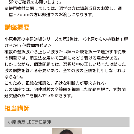
SPでご確認をお願いします。
※使用教材に関しましては、通学の方は講義当日のお渡し、通
信・Zoomの方は郵送でのお渡しになります。
講座概要
小原典彦の宅建道場シリーズの第3弾は、＜小原からの挑戦状！解
けるか!？個数問題ゼミ＞
複数の選択肢から正しい肢または誤った肢を択一で選択する従来
の問題では、消去法を用いて正解にたどり着ける場合がある。
しかしながら、個数問題では、選択肢中の正しい肢または誤った
肢の個数を答える必要があり、全ての肢の正誤を判断しなければ
ならない。
このため、正確な知識と、迅速な判断力が要求される。
この講座では、宅建試験の全範囲を網羅した問題を解き、個数問
題突破の糸口を掴んでいただきます。
担当講師
小原 典彦 LEC専任講師