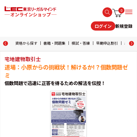
0
新規登録
ログイン
資格から探す
書籍・問題集
模試・答練
早期申込割引
おためし
宅地建物取引士
道場：小原からの挑戦状！解けるか!？個数問題ゼ
ミ
個数問題で迅速に正答を得るための解法を伝授！