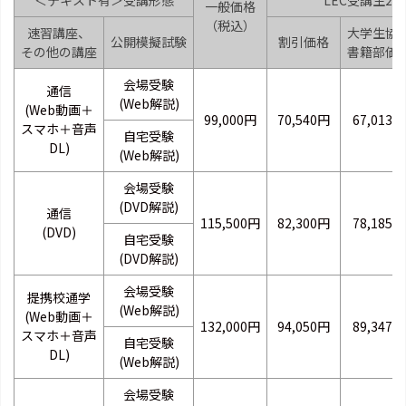
＜テキスト有＞受講形態
LEC受講生2
一般価格
（税込）
速習講座、
大学生協
公開模擬試験
割引価格
その他の講座
書籍部価
会場受験
通信
(Web解説)
(Web動画＋
99,000円
70,540円
67,013円
スマホ＋音声
自宅受験
DL)
(Web解説)
会場受験
(DVD解説)
通信
115,500円
82,300円
78,185円
(DVD)
自宅受験
(DVD解説)
会場受験
提携校通学
(Web解説)
(Web動画＋
132,000円
94,050円
89,347円
スマホ＋音声
自宅受験
DL)
(Web解説)
会場受験