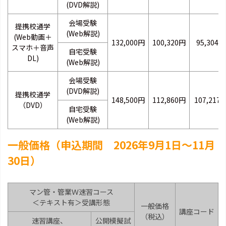
(DVD解説)
会場受験
提携校通学
(Web解説)
(Web動画＋
132,000円
100,320円
95,304円
スマホ＋音声
自宅受験
DL)
(Web解説)
会場受験
(DVD解説)
提携校通学
148,500円
112,860円
107,217
（DVD）
自宅受験
(Web解説)
一般価格（申込期間 2026年9月1日～11月
30日）
マン管・管業Ｗ速習コース
＜テキスト有＞受講形態
一般価格
講座コード
（税込）
速習講座、
公開模擬試