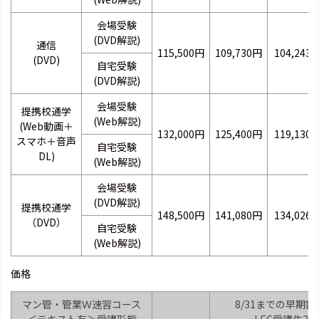
会場受験
(DVD解説)
通信
115,500円
109,730円
104,243
(DVD)
自宅受験
(DVD解説)
会場受験
提携校通学
(Web解説)
(Web動画＋
132,000円
125,400円
119,130
スマホ＋音声
自宅受験
DL)
(Web解説)
会場受験
(DVD解説)
提携校通学
148,500円
141,080円
134,026
（DVD）
自宅受験
(Web解説)
価格
マン管・管業Ｗ速習コース
8/31までの早期割