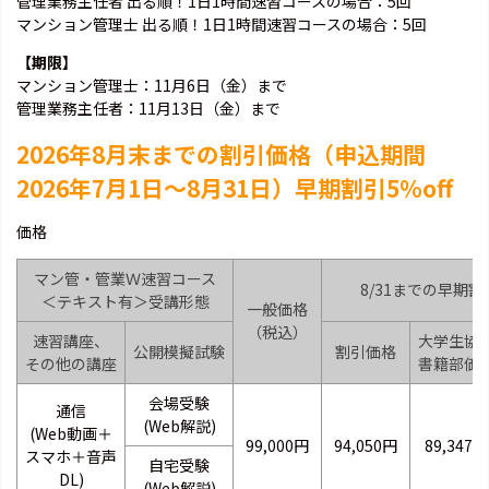
管理業務主任者 出る順！1日1時間速習コースの場合：5回
マンション管理士 出る順！1日1時間速習コースの場合：5回
【期限】
マンション管理士：11月6日（金）まで
管理業務主任者：11月13日（金）まで
2026年8月末までの割引価格（申込期間
2026年7月1日～8月31日）早期割引5％off
価格
マン管・管業Ｗ速習コース
8/31までの早期割
＜テキスト有＞受講形態
一般価格
（税込）
速習講座、
大学生協
公開模擬試験
割引価格
その他の講座
書籍部価
会場受験
通信
(Web解説)
(Web動画＋
99,000円
94,050円
89,347円
スマホ＋音声
自宅受験
DL)
(Web解説)