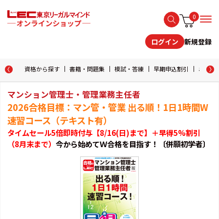
0
新規登録
ログイン
資格から探す
書籍・問題集
模試・答練
早期申込割引
おためし
マンション管理士・管理業務主任者
2026合格目標：マン管・管業 出る順！1日1時間W
速習コース（テキスト有）
タイムセール5倍即時付与【8/16(日)まで】＋早得
5%割引
（8月末まで）
今から始めてＷ合格を目指す！〔併願初学者〕