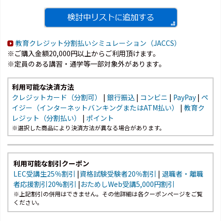
教育クレジット分割払いシミュレーション（JACCS）
※ご購入金額20,000円以上からご利用頂けます。
※定員のある講習・通学等一部対象外があります。
利用可能な決済方法
クレジットカード（分割可）
|
銀行振込
|
コンビニ
|
PayPay
|
ペ
イジー（インターネットバンキングまたはATM払い）
|
教育ク
レジット（分割払い）
|
ポイント
※選択した商品により決済方法が異なる場合があります。
利用可能な割引クーポン
LEC受講生25％割引
|
資格試験受験者20％割引
|
退職者・離職
者応援割引20%割引
|
おためしWeb受講5,000円割引
※上記割引の併用はできません。その他詳細は各クーポンページをご覧
ください。