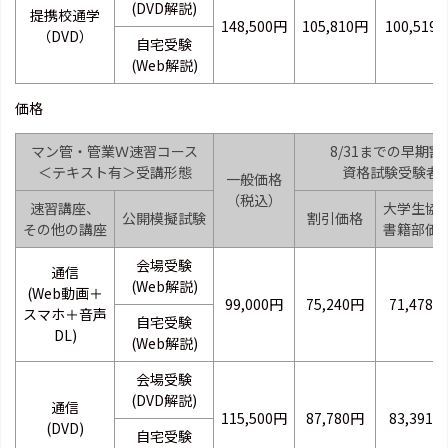
(DVD解説)
提携校通学
148,500円
105,810円
100,519
（DVD）
自宅受験
(Web解説)
価格
マン管・管業Ｗ速習コース
8/31までの早期割
＜テキスト有＞受講形態
資格試験受験者2
一般価格
（税込）
速習講座、
大学生協
公開模擬試験
割引価格
その他の講座
書籍部価
会場受験
通信
(Web解説)
(Web動画＋
99,000円
75,240円
71,478円
スマホ＋音声
自宅受験
DL)
(Web解説)
会場受験
(DVD解説)
通信
115,500円
87,780円
83,391円
(DVD)
自宅受験