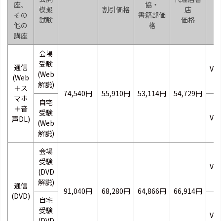
座、
協・
模擬
割引価格
店
その
書籍部価
試験
価格
他の
格
講座
会場
受験
通信
VB
(Web
(Web
解説)
＋ス
74,540円
55,910円
53,114円
54,729円
マホ
自宅
＋音
受験
VB
声DL)
(Web
解説)
会場
受験
VB
(DVD
解説)
通信
91,040円
68,280円
64,866円
66,914円
(DVD)
自宅
受験
VB
(DVD