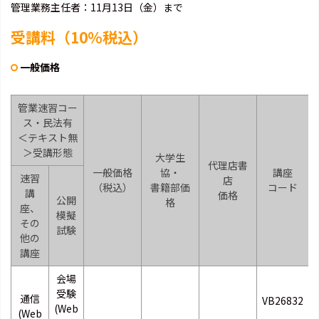
管理業務主任者：11月13日（金）まで
受講料（10％税込）
一般価格
管業速習コー
ス・民法有
＜テキスト無
＞受講形態
大学生
代理店書
一般価格
協・
講座
速習
店
（税込）
書籍部価
コード
講
価格
公開
格
座、
模擬
その
試験
他の
講座
会場
受験
通信
VB26832
(Web
(Web