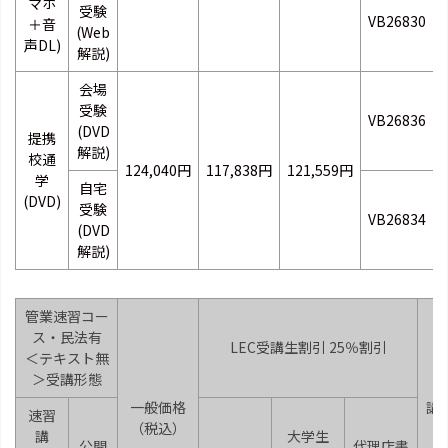
マホ
受験
VB26830
＋音
(Web
声DL)
解説)
会場
受験
VB26836
(DVD
提携
解説)
校通
124,040円
117,838円
121,559円
学
自宅
(DVD)
受験
VB26834
(DVD
解説)
管業速習コー
ス・民法有
LEC受講生割引 25％割引
＜テキスト無
＞受講形態
一般価格
講
速習
（税込）
講
大学生
公開
代理店書