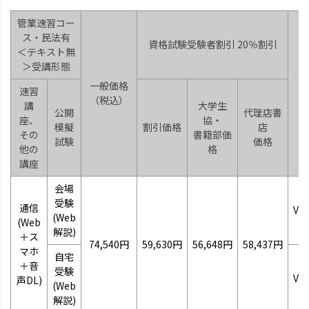
管業速習コー
ス・民法有
資格試験受験者割引 20％割引
＜テキスト無
＞受講形態
一般価格
速習
（税込）
コ
講
大学生
公開
代理店書
座、
協・
模擬
割引価格
店
その
書籍部価
試験
価格
他の
格
講座
会場
受験
通信
VB
(Web
(Web
解説)
＋ス
74,540円
59,630円
56,648円
58,437円
マホ
自宅
＋音
受験
VB
声DL)
(Web
解説)