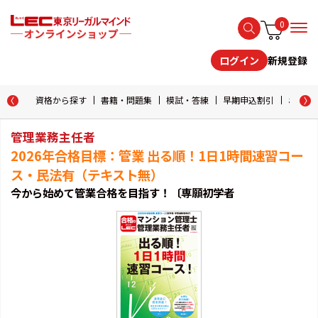
0
新規登録
ログイン
資格から探す
書籍・問題集
模試・答練
早期申込割引
おためし
管理業務主任者
2026年合格目標：管業 出る順！1日1時間速習コー
ス・民法有（テキスト無）
今から始めて管業合格を目指す！〔専願初学者