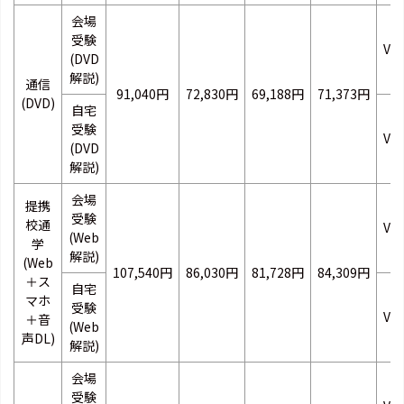
会場
受験
VB
(DVD
解説)
通信
91,040円
72,830円
69,188円
71,373円
(DVD)
自宅
受験
VB
(DVD
解説)
会場
提携
受験
校通
VB
(Web
学
解説)
(Web
107,540円
86,030円
81,728円
84,309円
＋ス
自宅
マホ
受験
VB
＋音
(Web
声DL)
解説)
会場
受験