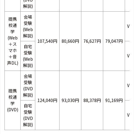
解説)
会場
提携
受験
校通
VB
(Web
学
解説)
(Web
107,540円
80,660円
76,627円
79,047円
＋ス
自宅
マホ
受験
VB
＋音
(Web
声DL)
解説)
会場
受験
VB
(DVD
提携
解説)
校通
124,040円
93,030円
88,378円
91,169円
学
自宅
(DVD)
受験
VB
(DVD
解説)