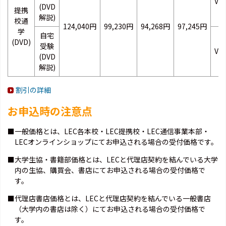
VB
(DVD
提携
解説)
校通
124,040円
99,230円
94,268円
97,245円
学
自宅
(DVD)
受験
VB
(DVD
解説)
割引の詳細
お申込時の注意点
■一般価格とは、LEC各本校・LEC提携校・LEC通信事業本部・
LECオンラインショップにてお申込される場合の受付価格です。
■大学生協・書籍部価格とは、LECと代理店契約を結んでいる大学
内の生協、購買会、書店にてお申込される場合の受付価格で
す。
■代理店書店価格とは、LECと代理店契約を結んでいる一般書店
（大学内の書店は除く）にてお申込される場合の受付価格で
す。