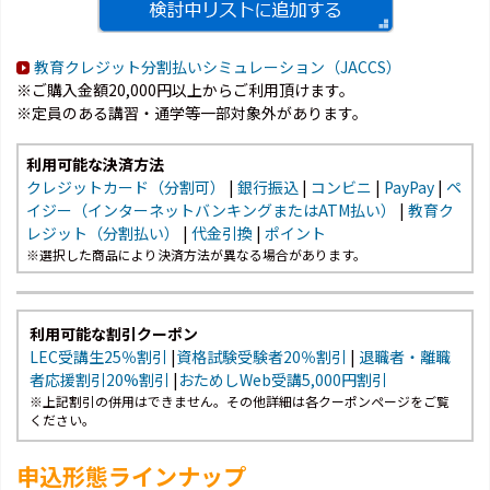
教育クレジット分割払いシミュレーション（JACCS）
※ご購入金額20,000円以上からご利用頂けます。
※定員のある講習・通学等一部対象外があります。
利用可能な決済方法
クレジットカード（分割可）
|
銀行振込
|
コンビニ
|
PayPay
|
ペ
イジー（インターネットバンキングまたはATM払い）
|
教育ク
レジット（分割払い）
|
代金引換
|
ポイント
※選択した商品により決済方法が異なる場合があります。
利用可能な割引クーポン
LEC受講生25％割引
|
資格試験受験者20％割引
|
退職者・離職
者応援割引20%割引
|
おためしWeb受講5,000円割引
※上記割引の併用はできません。その他詳細は各クーポンページをご覧
ください。
申込形態ラインナップ