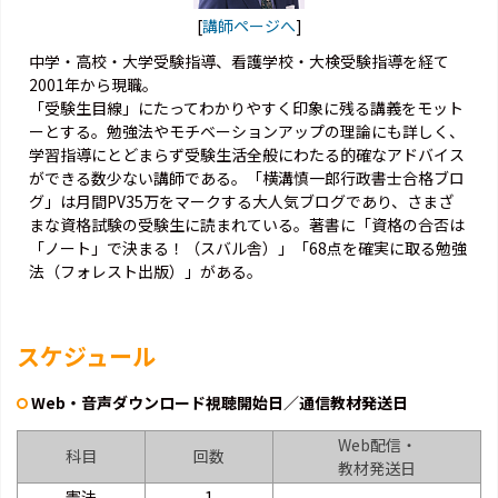
[
講師ページへ
]
中学・高校・大学受験指導、看護学校・大検受験指導を経て
2001年から現職。
「受験生目線」にたってわかりやすく印象に残る講義をモット
ーとする。勉強法やモチベーションアップの理論にも詳しく、
学習指導にとどまらず受験生活全般にわたる的確なアドバイス
ができる数少ない講師である。「横溝慎一郎行政書士合格ブロ
グ」は月間PV35万をマークする大人気ブログであり、さまざ
まな資格試験の受験生に読まれている。著書に「資格の合否は
「ノート」で決まる！（スバル舎）」「68点を確実に取る勉強
法（フォレスト出版）」がある。
スケジュール
Web・音声ダウンロード視聴開始日／通信教材発送日
Web配信・
科目
回数
教材発送日
憲法
1