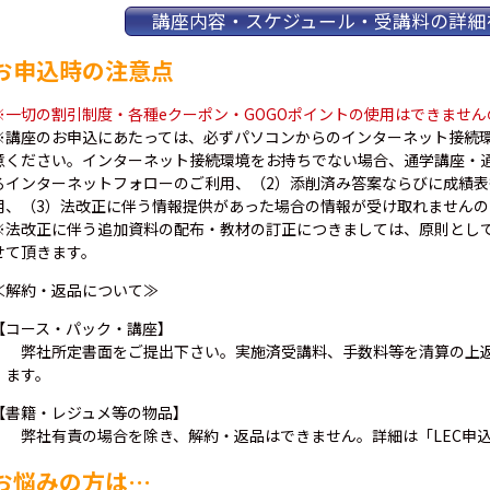
講座内容・スケジュール・受講料の詳細を
お申込時の注意点
※一切の割引制度・各種eクーポン・GOGOポイントの使用はできませ
※講座のお申込にあたっては、必ずパソコンからのインターネット接続
意ください。インターネット接続環境をお持ちでない場合、通学講座・
るインターネットフォローのご利用、（2）添削済み答案ならびに成績
用、（3）法改正に伴う情報提供があった場合の情報が受け取れませんの
※法改正に伴う追加資料の配布・教材の訂正につきましては、原則として
せて頂きます。
≪解約・返品について≫
【コース・パック・講座】
弊社所定書面をご提出下さい。実施済受講料、手数料等を清算の上返
ます。
【書籍・レジュメ等の物品】
弊社有責の場合を除き、解約・返品はできません。詳細は「LEC申
お悩みの方は…