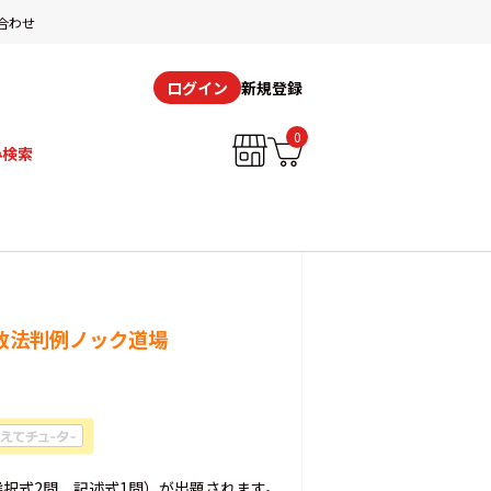
合わせ
新規登録
ログイン
0
み検索
行政法判例ノック道場
選択式2問、記述式1問）が出題されます。