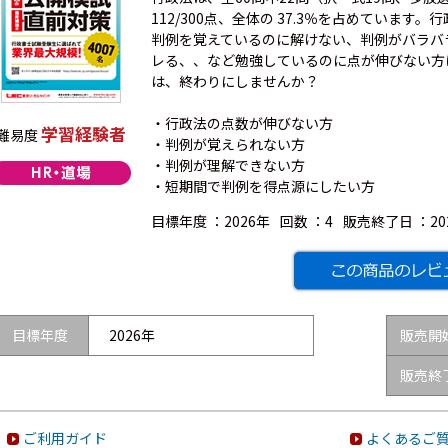
112/300点、全体の 37.3％を占めていま
判例を覚えているのに解けない、判例がバラバ
レる、、など勉強しているのに点が伸びない方
は、終わりにしませんか？
・行政法の点数が伸びない方
学習経験者
難易度
・判例が覚えられない方
・判例が理解できない方
・短期間で判例を得点源にしたい方
目標年度 ：
2026年
回数 ：
4
販売終了日 ：
2
目標年度
2026年
販売開
販売終
ご利用ガイド
よくあるご質