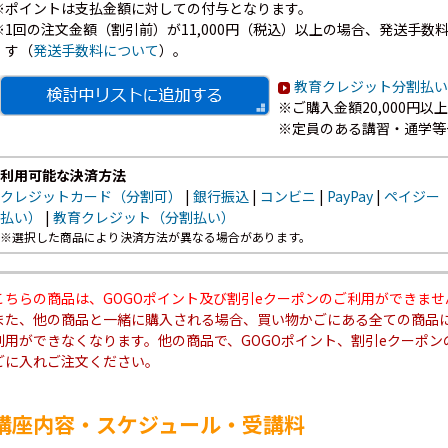
※ポイントは支払金額に対しての付与となります。
※1回の注文金額（割引前）が11,000円（税込）以上の場合、発送手数料7
す（
発送手数料について
）。
教育クレジット分割払い
※ご購入金額20,000円
※定員のある講習・通学等
利用可能な決済方法
クレジットカード（分割可）
|
銀行振込
|
コンビニ
|
PayPay
|
ペイジー
払い）
|
教育クレジット（分割払い）
※選択した商品により決済方法が異なる場合があります。
こちらの商品は、GOGOポイント及び割引eクーポンのご利用ができませ
また、他の商品と一緒に購入される場合、買い物かごにある全ての商品に
利用ができなくなります。他の商品で、GOGOポイント、割引eクーポ
ごに入れご注文ください。
講座内容・スケジュール・受講料