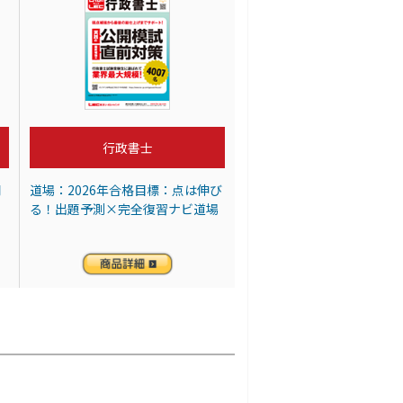
行政書士
問
道場：2026年合格目標：点は伸び
る！出題予測×完全復習ナビ道場