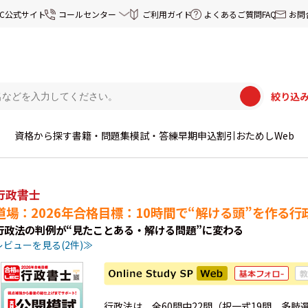
EC公式サイト
コールセンター
ご利用ガイド
よくあるご質問FAQ
お問
絞り込
資格から探す
書籍・問題集
模試・答練
早期申込割引
おためしWeb
行政書士
道場：2026年合格目標：10時間で“解ける頭”を作る
行政法の判例が“見たことある・解ける問題”に変わる
レビューを見る(2件)≫
行政法は、全60問中22問（択一式19問、多肢