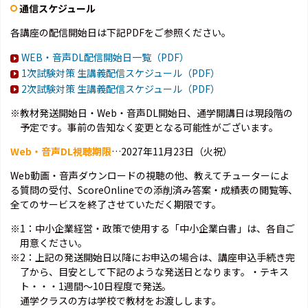
通信スケジュール
各講座の配信開始日は下記PDFをご参照ください。
WEB・音声DL配信開始日一覧（PDF）
1次試験対策 生講義配信スケジュール（PDF）
2次試験対策 生講義配信スケジュール（PDF）
※教材発送開始日・Web・音声DL開始日、通学開講日は現段階の
予定です。事前の告知なく変更となる可能性がございます。
Web・音声DL視聴期限
…2027年11月23日（火祝）
Web動画・音声ダウンロードの視聴の他、教えてチューターによ
る質問の受付、ScoreOnlineでの添削済み答案・成績表の閲覧等、
全てのサービスを終了させていただく期限です。
※1：中小企業経営・政策で使用する「中小企業白書」は、各自ご
用意ください。
※2：上記の発送開始日以降にお申込の場合は、講座申込手続き完
了から、目安として下記のような発送日となります。・テキス
ト・・・1週間～10日程度で発送。
通学クラスの方は学校で教材をお渡しします。