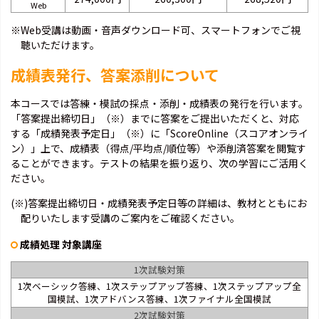
Web
※Web受講は動画・音声ダウンロード可、スマートフォンでご視
聴いただけます。
成績表発行、答案添削について
本コースでは答練・模試の採点・添削・成績表の発行を行います。
「答案提出締切日」（※）までに答案をご提出いただくと、対応
する「成績発表予定日」（※）に「ScoreOnline（スコアオンライ
ン）」上で、成績表（得点/平均点/順位等）や添削済答案を閲覧す
ることができます。テストの結果を振り返り、次の学習にご活用く
ださい。
(※)答案提出締切日・成績発表予定日等の詳細は、教材とともにお
配りいたします受講のご案内をご確認ください。
成績処理 対象講座
1次試験対策
1次ベーシック答練、1次ステップアップ答練、1次ステップアップ全
国模試、1次アドバンス答練、1次ファイナル全国模試
2次試験対策