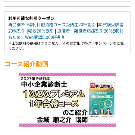
利用可能な割引クーポン
再受講25％割引
|
他資格コース受講生20％割引
|
本試験受験者
20％割引
|
転校20％割引
|
退職者・離職者応援割引20%割引
|
おためしWeb受講5,000円割引
※上記割引の併用はできません。その他詳細は各クーポンページをご覧
ください。
コース紹介動画