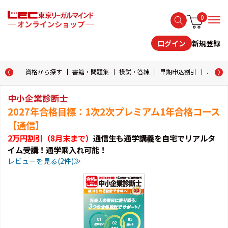
0
新規登録
ログイン
資格から探す
書籍・問題集
模試・答練
早期申込割引
おためし
中小企業診断士
2027年合格目標：1次2次プレミアム1年合格コース
【通信】
2万円割引（8月末まで）
通信生も通学講義を自宅でリアルタ
イム受講！通学乗入れ可能！
レビューを見る(2件)≫