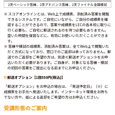
2次ベーシック答練、2次アドバンス答練、2次ファイナル全国模試
※ スコアオンラインとは、Web上で成績表、添削済み答案を閲覧
できるシステムです。ご自宅にいながら、ご自分の成績表を確
認することができるので、答案や成績表をLECの各本校に取りに
行く必要も、ご自宅に郵送されるのを待つ必要もありません。
空いた時間を復習などに、有効にお使いいただくことができま
す。
※ 答練や模試の成績表、添削済み答案は、全てWeb上で閲覧いた
だく方式になっており、窓口でのご返却は承っておりません。郵
送でのご返却をご希望の方は、別途≪郵送オプション≫をお申
込いただく必要があります。ご自身が、対象となる答練・模試
の初回の答案をご提出になる前までにお申込ください。
郵送オプション【1回550円(税込)】
「郵送オプション」をお申込の場合は、「発送予定日」（※）に
成績表をお手元へ発送いたします。インターネット環境をお持ち
でない方や、紙による返却をご希望の方はお申込ください。
受講形態のご案内