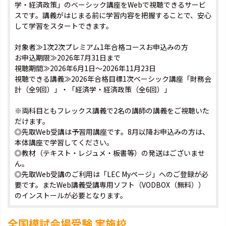
学・経済政策」のベーシック講座をWebで視聴できるサービ
スです。講義がはじまる前に学習内容を把握することで、安心
して学習をスタートできます。
対象者≫1次2次プレミアム1年合格コースお申込みの方
お申込期限≫2026年7月31日まで
視聴期間≫2026年6月1日～2026年11月23日
視聴できる講義≫2026年合格目標1次ベーシック講座「財務会
計（全9回）」・「経済学・経済政策（全6回）」
※両科目ともフレックス講義で2名の講師の講義をご視聴いた
だけます。
◎先取Web受講は予習用講座です。8月以降お申込みの方は、
本体講座で学習してください。
◎教材（テキスト・レジュメ・板書等）の発送はございませ
ん。
◎先取Web受講のご利用は「LEC Myページ」へのご登録が必
要です。またWeb講義受講専用ソフト（VODBOX（無料））
のインストールが必要となります。
全国模試会場受験 実施校