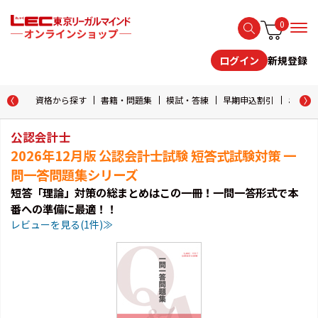
0
新規登録
ログイン
資格から探す
書籍・問題集
模試・答練
早期申込割引
おためし
公認会計士
2026年12月版 公認会計士試験 短答式試験対策 一
問一答問題集シリーズ
短答「理論」対策の総まとめはこの一冊！一問一答形式で本
番への準備に最適！！
レビューを見る(1件)≫