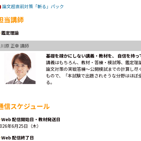
論文超直前対策「斬る」パック
担当講師
鑑定理論
川原 正幸 講師
基礎を疎かにしない講義・教材を、 自信を持っ
講義はもちろん、教材・答練・模試等、鑑定理
論文対策の実戦答練～公開模試までの計算し尽
もので、「本試験で出題されそうな分野はほぼ
る。
通信スケジュール
Web 配信開始日・教材発送日
2026年6月25日（木）
Web 配信終了日