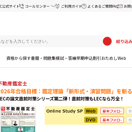
EC公式サイト
コールセンター
ご利用ガイド
よくあるご質問FAQ
お問
絞り込
資格から探す
書籍・問題集
模試・答練
早期申込割引
おためしWeb
不動産鑑定士
2026年合格目標：鑑定理論「新形式・演習問題」を斬る！
LECの論文直前対策シリーズ第二弾！直前対策もLECなら万全！