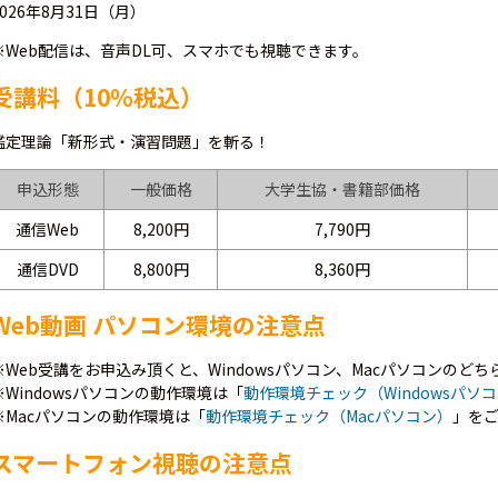
2026年8月31日（月）
※Web配信は、音声DL可、スマホでも視聴できます。
受講料（10％税込）
鑑定理論「新形式・演習問題」を斬る！
申込形態
一般価格
大学生協・書籍部価格
通信Web
8,200円
7,790円
通信DVD
8,800円
8,360円
Web動画 パソコン環境の注意点
※Web受講をお申込み頂くと、Windowsパソコン、Macパソコンのど
※Windowsパソコンの動作環境は「
動作環境チェック（Windowsパソ
※Macパソコンの動作環境は「
動作環境チェック（Macパソコン）
」を
スマートフォン視聴の注意点