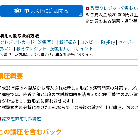
教育クレジット分割払い
※ご購入金額20,000円
※定員のある講習・通学等
利用可能な決済方法
クレジットカード（分割可）
|
銀行振込
|
コンビニ
|
PayPay
|
ペイジー
払い）
|
教育クレジット（分割払い）
|
ポイント
※選択した商品により決済方法が異なる場合があります。
講座概要
平成28年度の本試験から導入された新しい形式の演習問題の対策は、ズ
本講座では、直近令和7年度の本試験問題を踏まえた出題可能性の高い演
コツを伝授し、新形式に慣れさせます！
本試験傾向の分析に長けたLECならではの最後の演習仕上げ講座、おス
論文超直前対策講座
この講座を含むパック