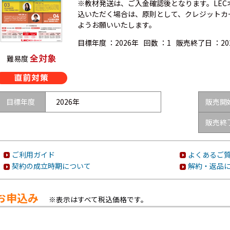
※教材発送は、ご入金確認後となります。LE
込いただく場合は、原則として、クレジットカ
ようお願いいたします。
目標年度 ：
2026年
回数 ：
1
販売終了日 ：
2
全対象
難易度
目標年度
2026年
販売開
販売終
ご利用ガイド
よくあるご質
契約の成立時期について
解約・返品
お申込み
※表示はすべて税込価格です。