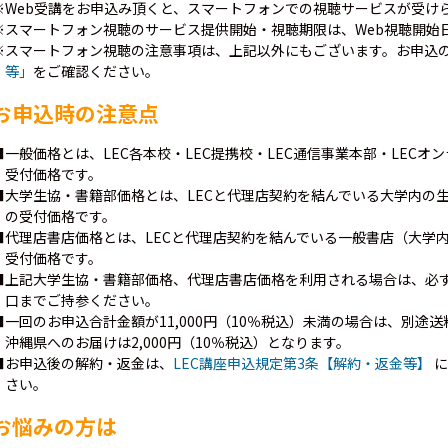
※Web受講をお申込み頂くと、スマートフォンでの視聴サービスが受け
※スマートフォン視聴のサービス提供開始・視聴期限は、Web視聴開始
※スマートフォン視聴の注意事項は、上記以外にもございます。お申込
等」
をご確認ください。
お申込時の注意点
■一般価格とは、LEC各本校・LEC提携校・LEC通信事業本部・LEC
受付価格です。
■大学生協・書籍部価格とは、LECと代理店契約を結んでいる大学内の
の受付価格です。
■代理店書店価格とは、LECと代理店契約を結んでいる一般書店（大学
受付価格です。
■上記大学生協・書籍部価格、代理店書店価格を利用される場合は、必
口までご持参ください。
■一回のお申込合計金額が11,000円（10％税込）未満の場合は、別途送
沖縄県へのお届けは2,000円（10％税込）となります。
■お申込後の解約・返金は、
LEC講座申込規定第3条【解約・返金等】
に
さい。
お悩みの方は