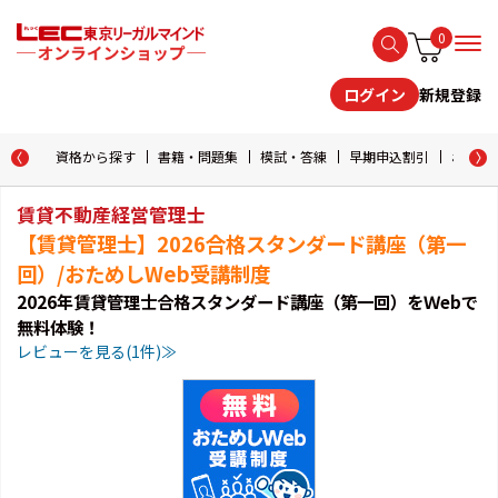
0
新規登録
ログイン
資格から探す
書籍・問題集
模試・答練
早期申込割引
おためし
賃貸不動産経営管理士
【賃貸管理士】2026合格スタンダード講座（第一
回）/おためしWeb受講制度
2026年賃貸管理士合格スタンダード講座（第一回）をＷebで
無料体験！
レビューを見る(1件)≫