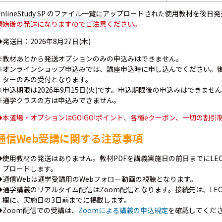
OnlineStudy SP のファイル一覧にアップロードされた使用教材を後日
開始後の発送になりますのでご注意ください。
◆発送日：2026年8月27日(木)
※教材あとから発送オプションのみの申込みはできません。
※オンラインショップ申込みでは、講座申込時に申し込んでください。
ターのみの受付となります。
※申込期限は2026年9月15日(火)です。申込期限後の申込みはできませ
※通学クラスの方は申込みできません。
◆本道場・オプションはGO!GO!ポイント、各種eクーポン、一切の割
通信Web受講に関する注意事項
◆使用教材の発送はありません。教材PDFを講義実施日の前日までにLEC Onl
プロードします。
◆通信Webは通学受講用のWebフォロー動画の視聴となります。
◆通学講義のリアルタイム配信はZoom配信となります。接続先は、LEC Onl
欄に、実施日の3日前までに掲載します。
◆Zoom配信での受講は、
Zoomによる講義の申込規定
を確認してくだ