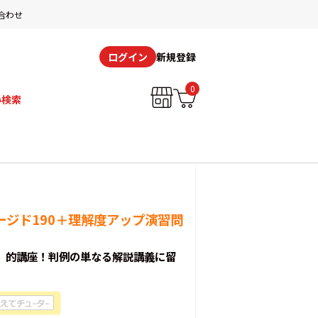
合わせ
新規登録
ログイン
0
み検索
ージド190＋理解度アップ演習問
』的講座！判例の単なる解説講義に留