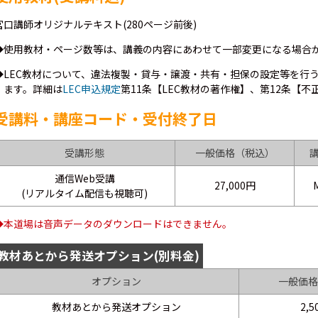
宮口講師オリジナルテキスト(280ページ前後)
◆使用教材・ページ数等は、講義の内容にあわせて一部変更になる場合
◆LEC教材について、違法複製・貸与・譲渡・共有・担保の設定等を行
ます。詳細は
LEC申込規定
第11条【LEC教材の著作権】、第12条【
受講料・講座コード・受付終了日
受講形態
一般価格（税込）
通信Web受講
27,000円
(リアルタイム配信も視聴可)
◆本道場は音声データのダウンロードはできません。
教材あとから発送オプション(別料金)
オプション
一般価格
教材あとから発送オプション
2,5