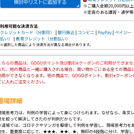
※ご購入金額20,000円
※定員のある講習・通学等
利用可能な決済方法
クレジットカード（分割可）
|
銀行振込
|
コンビニ
|
PayPay
|
ペイジー
払い）
|
教育クレジット（分割払い）
※選択した商品により決済方法が異なる場合があります。
こちらの商品は、GOGOポイント及び割引eクーポンのご利用ができませ
また、他の商品と一緒に購入される場合、買い物かごにある全ての商品に
利用ができなくなります。他の商品で、GOGOポイント、割引eクーポ
ごに入れご注文ください。
道場詳細
現場思考力は、判例の学習によって身につけられます。なぜなら、条文
恵を絞って解決してきたのが判例だからです。
本道場では、ゴロテクやマンガを駆使して判例を学習し、現場思考力を身
例を、重要度に応じて、★★★、★★、★、無印の4段階に分け、学習し