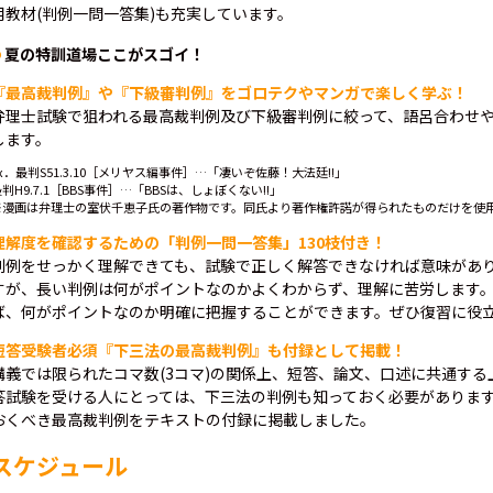
用教材(判例一問一答集)も充実しています。
夏の特訓道場ここがスゴイ！
『最高裁判例』や『下級審判例』をゴロテクやマンガで楽しく学ぶ！
弁理士試験で狙われる最高裁判例及び下級審判例に絞って、語呂合わせ
します。
x．最判S51.3.10［メリヤス編事件］…「凄いぞ佐藤！大法廷!!」
判H9.7.1［BBS事件］…「BBSは、しょぼくない!!」
※漫画は弁理士の室伏千恵子氏の著作物です。同氏より著作権許諾が得られたものだけを使
理解度を確認するための「判例一問一答集」130枝付き！
判例をせっかく理解できても、試験で正しく解答できなければ意味があ
すが、長い判例は何がポイントなのかよくわからず、理解に苦労します
ば、何がポイントなのか明確に把握することができます。ぜひ復習に役
短答受験者必須『下三法の最高裁判例』も付録として掲載！
講義では限られたコマ数(3コマ)の関係上、短答、論文、口述に共通す
答試験を受ける人にとっては、下三法の判例も知っておく必要がありま
おくべき最高裁判例をテキストの付録に掲載しました。
スケジュール