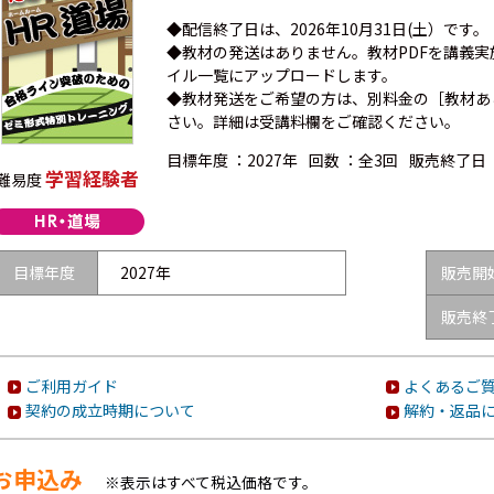
◆配信終了日は、2026年10月31日(土）です。
◆教材の発送はありません。教材PDFを講義実施日の
イル一覧にアップロードします。
◆教材発送をご希望の方は、別料金の［教材あ
さい。詳細は受講料欄をご確認ください。
目標年度 ：
2027年
回数 ：
全3回
販売終了日 
学習経験者
難易度
目標年度
2027年
販売開
販売終
ご利用ガイド
よくあるご質
契約の成立時期について
解約・返品
お申込み
※表示はすべて税込価格です。