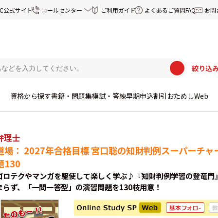
EC公式サイト
コールセンター
ご利用ガイド
よくあるご質問FAQ
お問
絞り込
資格から探す
書籍・問題集
模試・答練
早期申込割引
おためしWeb
弁理士
道場： 2027年合格目標 宮口聡の知財判例スーパーチャ
題130
ゴロテクやマンガを駆使して楽しく学ぶ♪『知財判例学習の登竜門
まらず、「一問一答型」の演習問題を130枝用意！