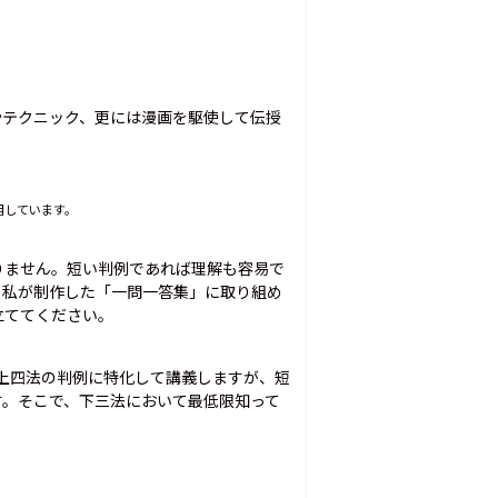
やテクニック、更には漫画を駆使して伝授
用しています。
りません。短い判例であれば理解も容易で
。私が制作した「一問一答集」に取り組め
立ててください。
る上四法の判例に特化して講義しますが、短
す。そこで、下三法において最低限知って