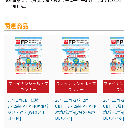
※本講座には音声DL受講・教えてチューター制度はご利用いただ
けません。
関連商品
ファイナンシャル・プ
ファイナンシャル・プ
ファイナンシ
ランナー
ランナー
ランナ
27年1月CBT試験：
26年11月-27年2月
26年11月-2
3・2級FP・AFP対策パ
CBT：3・2級FP・AFP
CBT：2級FP
ック・通学[Webフォ
対策パ通信[Web+音声
策パ・通信[W
ロー付]
DL+スマ]
DL+スマホ]