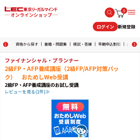
0
新規登録
ログイン
資格から探す
書籍・問題集
模試・答練
早期申込割引
おためし
ファイナンシャル・プランナー
2級FP・AFP養成講座（2級FP/AFP対策パッ
ク） おためしWeb受講
2級FP・AFP養成講座のお試し受講
レビューを見る(1件)≫