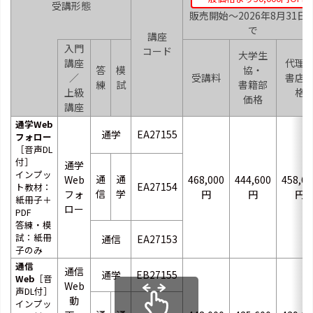
受講形態
販売開始～2026年8月31日
で
講座
入門
コード
大学生
講座
代理
答
模
協・
／
受講料
書店
練
試
書籍部
上級
格
価格
講座
通学Web
通学
EA27155
フォロー
［音声DL
付］
通学
インプッ
通
通
Web
468,000
444,600
458,64
EA27154
ト教材：
信
学
フォ
円
円
円
紙冊子＋
ロー
PDF
答練・模
試：紙冊
通信
EA27153
子のみ
通信
通信
通学
EB27155
Web
［音
Web
声DL付］
動
インプッ