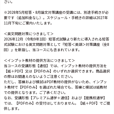
さい。
※2028年5月短答・8月論文対策講座の受講には、別途手続きが必
要です（追加料金なし）。スケジュール・手続きの詳細は2027年
11月下旬にご案内いたします。
＜英文問題対策につきまして＞
2026年12月（令和9年1回）短答式試験より新たに導入される短答
式試験における英文問題対策として『短答＜英語＞対策講座（全8
回）』を新設し、当コースにも含まれています。
＜インプット教材の提供方法につきまして＞
当コースの受講形態【通信】では、インプット教材の提供方法を
【紙＋PDF】又は【PDFのみ】のいずれか選択できます。商品選択
の際はお間違えのないようご注意ください。
ただし、答練および模試はPDF教材の提供がないため、インプッ
ト教材で【PDFのみ】を選ばれた場合でも、答練と模試は紙教材
での提供となります。ご了承ください。
なお、受講形態【プレミアム通学＋通信】および【提携校通学】
では、【PDFのみ】の受付はしておりません。【紙＋PDF】でご提
供します。