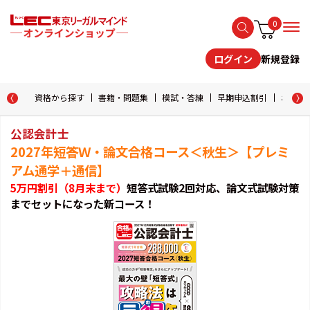
0
新規登録
ログイン
資格から探す
書籍・問題集
模試・答練
早期申込割引
おためし
公認会計士
2027年短答Ｗ・論文合格コース＜秋生＞【プレミ
アム通学＋通信】
5万円割引（8月末まで）
短答式試験2回対応、論文式試験対策
までセットになった新コース！