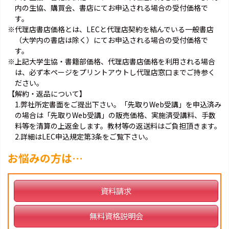
内の生協、購買会、書店にてお申込される場合の受付価格で
す。
※代理店書店価格とは、LECと代理店契約を結んでいる一般書店
（大学内の書店は除く）にてお申込される場合の受付価格で
す。
※上記大学生協・書籍部価格、代理店書店価格を利用される場合
は、必ず本ページをプリントアウトし代理店窓口までご持参く
ださい。
【解約・返品について】
1.弊社所定書面をご提出下さい。「先取りWeb受講」を申込済み
の場合は「先取りWeb受講」の販売価格、実施済受講料、手数
料等を清算の上返金します。教材等の返送料はご負担頂きます。
2.詳細はLEC申込規定第3条をご覧下さい。
お悩みの方は…
資料請求
無料資格説明会