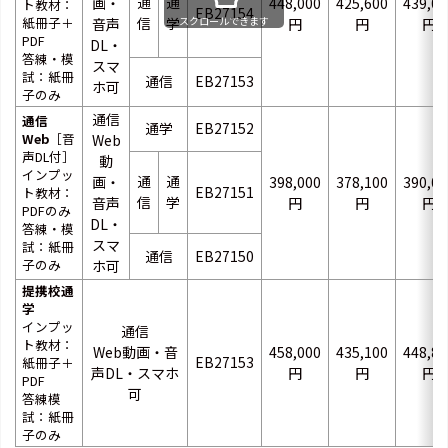
通
通
画・
448,000
425,600
439,04
ト教材：
EB27154
スクロールできます
紙冊子＋
信
学
音声
円
円
円
PDF
DL・
答練・模
スマ
試：紙冊
通信
EB27153
ホ可
子のみ
通信
通信
通学
EB27152
Web
［音
Web
声DL付］
動
インプッ
通
通
画・
398,000
378,100
390,04
EB27151
ト教材：
信
学
音声
円
円
円
PDFのみ
DL・
答練・模
スマ
試：紙冊
通信
EB27150
子のみ
ホ可
提携校通
学
インプッ
通信
ト教材：
Web動画・音
458,000
435,100
448,84
EB27153
紙冊子＋
声DL・スマホ
円
円
円
PDF
可
答練模
試：紙冊
子のみ