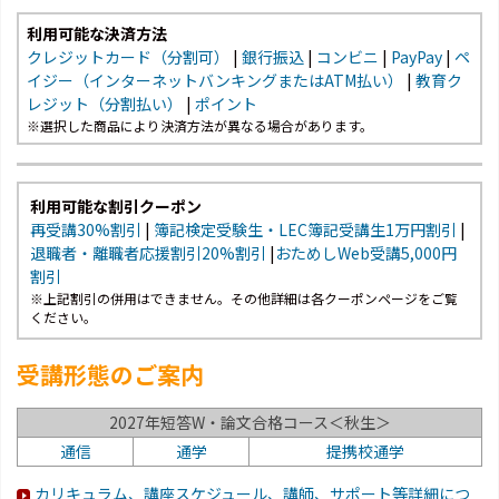
利用可能な決済方法
クレジットカード（分割可）
|
銀行振込
|
コンビニ
|
PayPay
|
ペ
イジー（インターネットバンキングまたはATM払い）
|
教育ク
レジット（分割払い）
|
ポイント
※選択した商品により決済方法が異なる場合があります。
利用可能な割引クーポン
再受講30%割引
|
簿記検定受験生・LEC簿記受講生1万円割引
|
退職者・離職者応援割引20%割引
|
おためしWeb受講5,000円
割引
※上記割引の併用はできません。その他詳細は各クーポンページをご覧
ください。
受講形態のご案内
2027年短答W・論文合格コース＜秋生＞
通信
通学
提携校通学
カリキュラム、講座スケジュール、講師、サポート等詳細につ