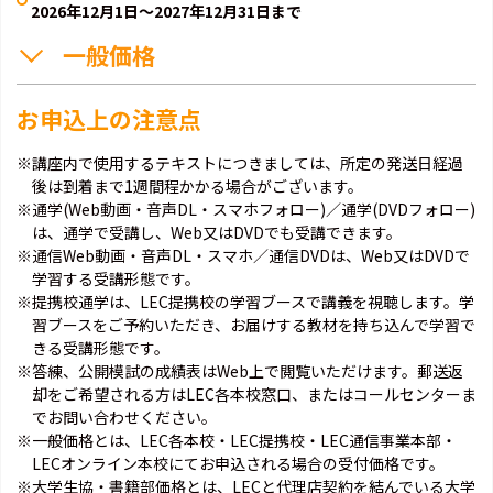
2026年12月1日～2027年12月31日まで
一般価格
お申込上の注意点
※講座内で使用するテキストにつきましては、所定の発送日経過
後は到着まで1週間程かかる場合がございます。
※通学(Web動画・音声DL・スマホフォロー)／通学(DVDフォロー)
は、通学で受講し、Web又はDVDでも受講できます。
※通信Web動画・音声DL・スマホ／通信DVDは、Web又はDVDで
学習する受講形態です。
※提携校通学は、LEC提携校の学習ブースで講義を視聴します。学
習ブースをご予約いただき、お届けする教材を持ち込んで学習で
きる受講形態です。
※答練、公開模試の成績表はWeb上で閲覧いただけます。郵送返
却をご希望される方はLEC各本校窓口、またはコールセンターま
でお問い合わせください。
※一般価格とは、LEC各本校・LEC提携校・LEC通信事業本部・
LECオンライン本校にてお申込される場合の受付価格です。
※大学生協・書籍部価格とは、LECと代理店契約を結んでいる大学