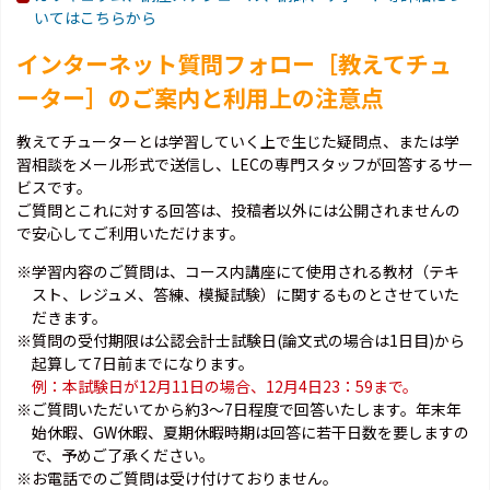
いてはこちらから
インターネット質問フォロー［教えてチュ
ーター］のご案内と
利用上の注意点
教えてチューターとは学習していく上で生じた疑問点、または学
習相談をメール形式で送信し、LECの専門スタッフが回答するサー
ビスです。
ご質問とこれに対する回答は、投稿者以外には公開されませんの
で安心してご利用いただけます。
※学習内容のご質問は、コース内講座にて使用される教材（テキ
スト、レジュメ、答練、模擬試験）に関するものとさせていた
だきます。
※質問の受付期限は公認会計士試験日(論文式の場合は1日目)から
起算して7日前までになります。
例：本試験日が12月11日の場合、12月4日23：59まで。
※ご質問いただいてから約3～7日程度で回答いたします。年末年
始休暇、GW休暇、夏期休暇時期は回答に若干日数を要しますの
で、予めご了承ください。
※お電話でのご質問は受け付けておりません。