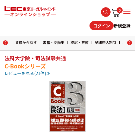
0
新規登録
ログイン
資格から探す
書籍・問題集
模試・答練
早期申込割引
おためし
法科大学院・司法試験共通
C-Bookシリーズ
レビューを見る(21件)≫