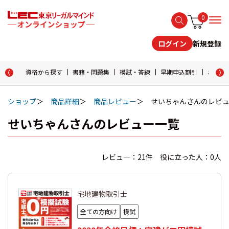
0
新規登録
ログイン
資格から探す
書籍・問題集
模試・答練
早期申込割引
おためし
ショップ
商品詳細
商品レビュー
せいちゃんさんのレビ
せいちゃんさんのレビュー一覧
レビュ―：21件 役に立った人：0人
宅地建物取引士
全ての方向け
模試