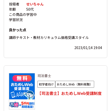
投稿者
せいちゃん
年齢
50代
この商品の
学習中
学習状況
良かった点
講師
テキスト・教材
カリキュラム
価格
受講スタイル
2023/01/14 19:04
司法書士
初学者向け
おためしWeb（無料視聴）
【司法書士】おためしWeb受講制度