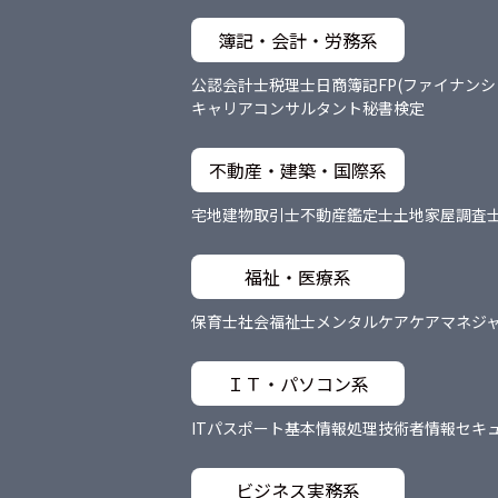
簿記・会計・労務系
公認会計士
税理士
日商簿記
FP(ファイナン
キャリアコンサルタント
秘書検定
不動産・建築・国際系
宅地建物取引士
不動産鑑定士
土地家屋調査
福祉・医療系
保育士
社会福祉士
メンタルケア
ケアマネジ
ＩＴ・パソコン系
ITパスポート
基本情報処理技術者
情報セキ
ビジネス実務系