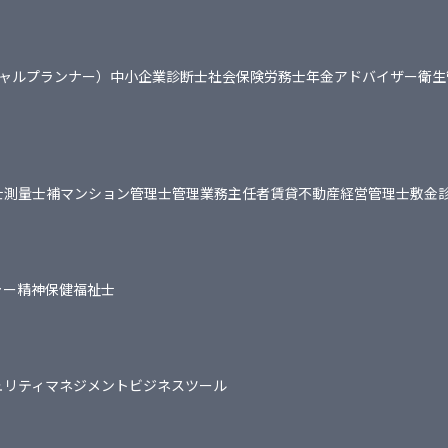
シャルプランナー）
中小企業診断士
社会保険労務士
年金アドバイザー
衛生
士
測量士補
マンション管理士
管理業務主任者
賃貸不動産経営管理士
敷金
ャー
精神保健福祉士
ュリティマネジメント
ビジネスツール