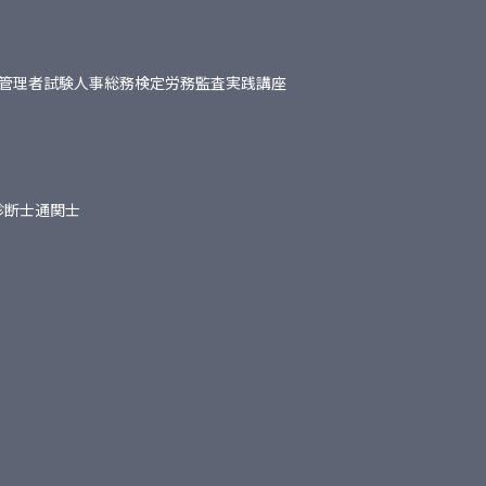
管理者試験
人事総務検定
労務監査実践講座
診断士
通関士