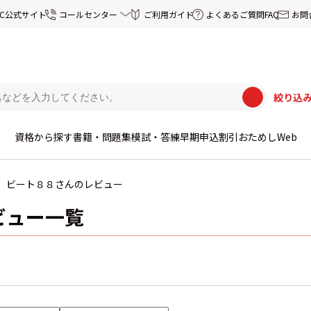
EC公式サイト
コールセンター
ご利用ガイド
よくあるご質問FAQ
お問
絞り込
資格から探す
書籍・問題集
模試・答練
早期申込割引
おためしWeb
ビート８８さんのレビュー
ビュー一覧