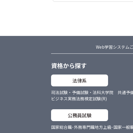
Web学習システム
資格から探す
法律系
司法試験・予備試験・法科大学院 共通
予
ビジネス実務法務検定試験(R)
公務員試験
国家総合職･外務専門職
地方上級･国家一般