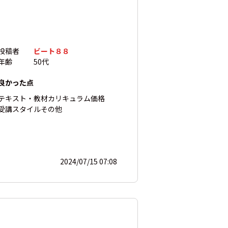
投稿者
ビート８８
年齢
50代
良かった点
テキスト・教材
カリキュラム
価格
受講スタイル
その他
2024/07/15 07:08