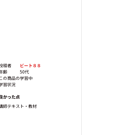
投稿者
ビート８８
年齢
50代
この商品の
学習中
学習状況
良かった点
講師
テキスト・教材