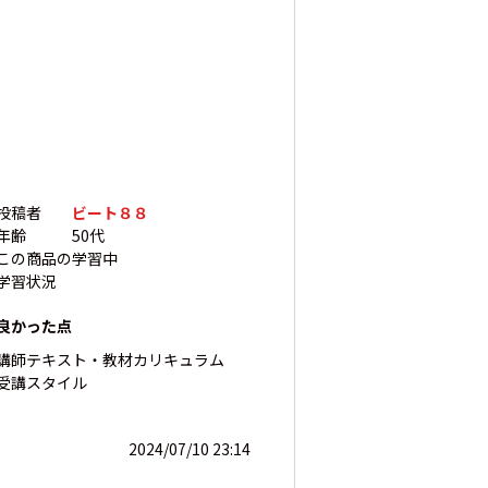
投稿者
ビート８８
年齢
50代
この商品の
学習中
学習状況
良かった点
講師
テキスト・教材
カリキュラム
受講スタイル
2024/07/10 23:14