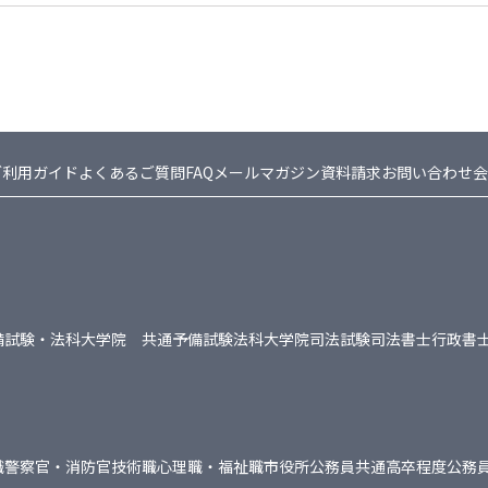
ご利用ガイド
よくあるご質問FAQ
メールマガジン
資料請求
お問い合わせ
会
備試験・法科大学院 共通
予備試験
法科大学院
司法試験
司法書士
行政書
職
警察官・消防官
技術職
心理職・福祉職
市役所
公務員共通
高卒程度公務