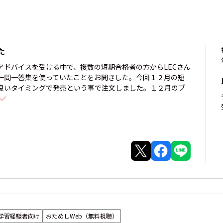
た
アドバイスを受ける中で、複数の短期合格者の方からLECさん
一問一答集を使っていたことをお聞きした。今回１２月の短
良いタイミングで発売という事で注文しました。１２月のブ
学習経験者向け
おためしWeb（無料視聴）