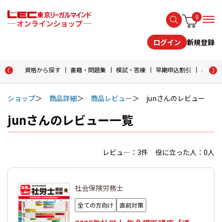
0
新規登録
ログイン
資格から探す
書籍・問題集
模試・答練
早期申込割引
おためし
ショップ
商品詳細
商品レビュー
junさんのレビュー
junさんのレビュー一覧
レビュ―：3件 役に立った人：0人
社会保険労務士
全ての方向け
直前対策