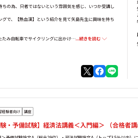
持ちの為、只者ではないという雰囲気を感じ、いつか受講し
ングで、【熱血漢】という紹介を見て矢島先生に興味を持ち
たたみ自転車でサイクリングに出かけ…
...続きを読む
習経験者向け
講座
験・予備試験】経済法講義＜入門編＞ （合格者講
＞予備試験論文A（総合29位）・司法試験論文A（トップ3.5％以内）