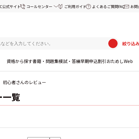
EC公式サイト
コールセンター
ご利用ガイド
よくあるご質問FAQ
お問
絞り込
資格から探す
書籍・問題集
模試・答練
早期申込割引
おためしWeb
初心者さんのレビュー
ー一覧