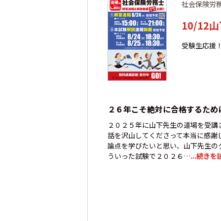
社会保険労
10/1
受験生応援
２６年こそ絶対に合格するため
２０２５年に山下先生の道場を受講
話を沢山してくださって本当に感謝
論点を学びたいと思い、山下先生の
ういった試験で２０２６…
...続きを