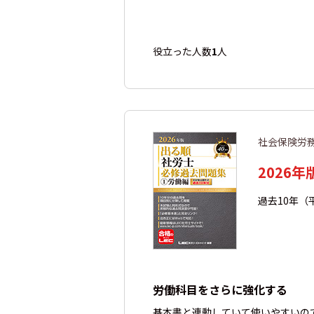
役立った人数
1
人
社会保険労
2026
過去10年（
労働科目をさらに強化する
基本書と連動していて使いやすいの