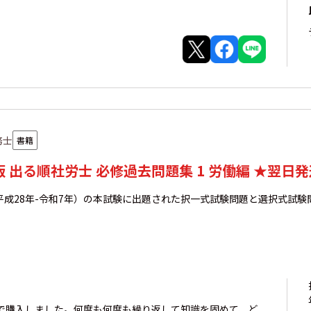
務士
書籍
年版 出る順社労士 必修過去問題集 1 労働編 ★翌日
平成28年-令和7年）の本試験に出題された択一式試験問題と選択式試
で購入しました。何度も何度も繰り返して知識を固めて、ど