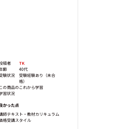
投稿者
TK
年齢
40代
受験状況
受験経験あり（未合
格）
この商品の
これから学習
学習状況
良かった点
講師
テキスト・教材
カリキュラム
価格
受講スタイル