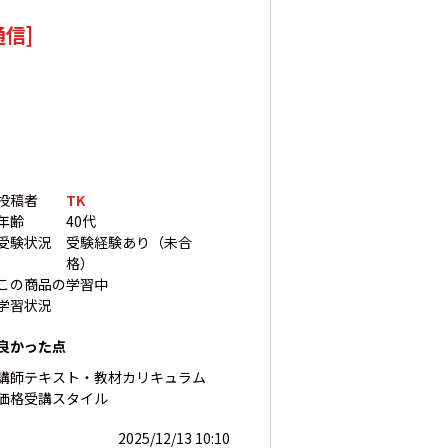
信]
投稿者
TK
年齢
40代
受験状況
受験経験あり（未合
格）
この商品の
学習中
学習状況
良かった点
講師
テキスト・教材
カリキュラム
価格
受講スタイル
2025/12/13 10:10