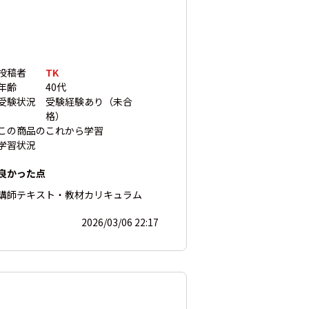
投稿者
TK
年齢
40代
受験状況
受験経験あり（未合
格）
この商品の
これから学習
学習状況
良かった点
講師
テキスト・教材
カリキュラム
2026/03/06 22:17