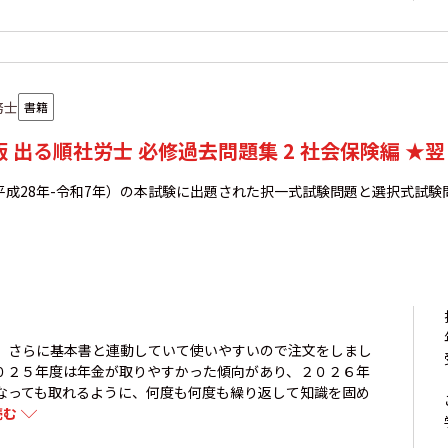
務士
書籍
年版 出る順社労士 必修過去問題集 2 社会保険編 
平成28年-令和7年）の本試験に出題された択一式試験問題と選択式試
。さらに基本書と連動していて使いやすいので注文をしまし
０２５年度は年金が取りやすかった傾向があり、２０２６年
なっても取れるように、何度も何度も繰り返して知識を固め
読む