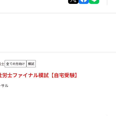
務士
全ての方向け
模試
年社労士ファイナル模試【自宅受験】
ーサル