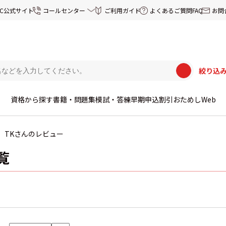
EC公式サイト
コールセンター
ご利用ガイド
よくあるご質問FAQ
お問
絞り込
資格から探す
書籍・問題集
模試・答練
早期申込割引
おためしWeb
TKさんのレビュー
覧