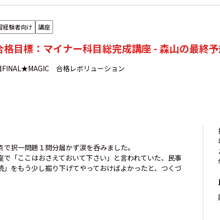
習経験者向け
講座
年合格目標：マイナー科目総完成講座 - 森山の最終予想
FINAL★MAGIC 合格レボリューション
点で択一問題１問分届かず涙を呑みました。
座で「ここはおさえておいて下さい」と言われていた、民事
続」をもう少し掘り下げてやっておけばよかったと、つくづ