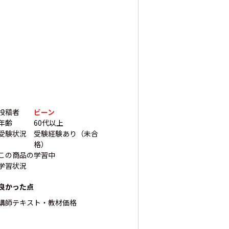
投稿者
ビーン
年齢
60代以上
受験状況
受験経験あり（未合
格）
この商品の
学習中
学習状況
良かった点
講師
テキスト・教材
価格