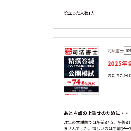
役立った人数
1
人
司法書士
学
2025
まだまだ何
あと４点の上乗せのために・・
昨年の本試験では午前87点、午後81
ませんでした。悔しいのは午前択一