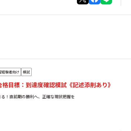
習経験者向け
模試
年合格目標：到達度確認模試《記述添削あり》
まる！直前期の勝利へ、正確な現状把握を