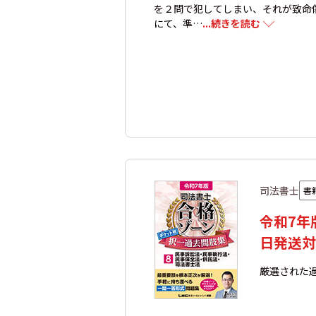
を２問で犯してしまい、それが致命
にて、準…
...続きを読む
司法書士
書
令和7年
日発送対
厳選された