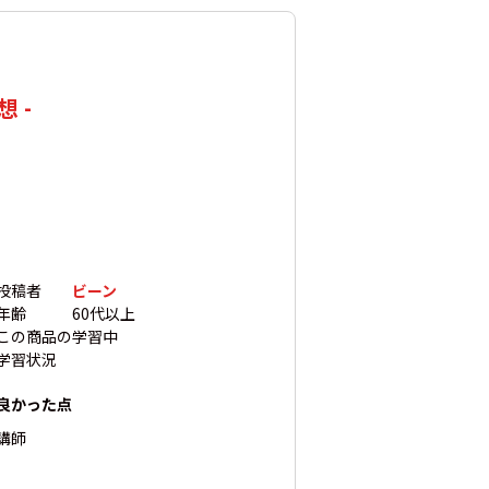
 -
投稿者
ビーン
年齢
60代以上
この商品の
学習中
学習状況
良かった点
講師