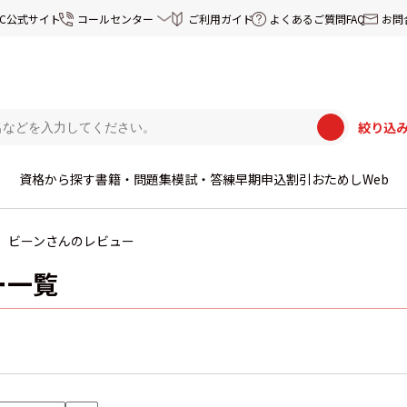
EC公式サイト
コールセンター
ご利用ガイド
よくあるご質問FAQ
お問
絞り込
資格から探す
書籍・問題集
模試・答練
早期申込割引
おためしWeb
ビーンさんのレビュー
ー一覧