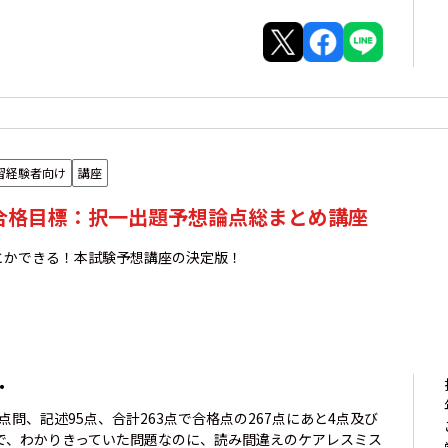
習経験者向け
講座
年合格目標：択一出題予想論点総まとめ講座
とかできる！本試験予想講座の決定版！
・
点問、記述95点、合計263点で合格点の267点にあと4点及び
で、わかりきっていた問題なのに、読み間違えのケアレスミス