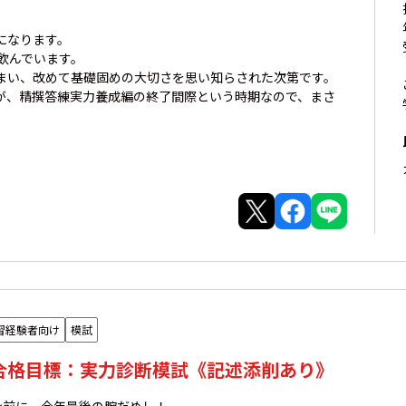
になります。
飲んでいます。
まい、改めて基礎固めの大切さを思い知らされた次第です。
が、精撰答練実力養成編の終了間際という時期なので、まさ
習経験者向け
模試
年合格目標：実力診断模試《記述添削あり》